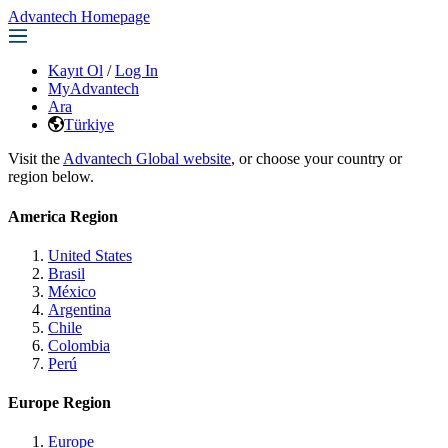
Advantech Homepage
Kayıt Ol
/
Log In
MyAdvantech
Ara
Türkiye
Visit the
Advantech Global website
, or choose your country or
region below.
America Region
United States
Brasil
México
Argentina
Chile
Colombia
Perú
Europe Region
Europe