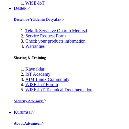
WISE-IoT
Destek
Destek ve Yüklenen Dosyalar
Teknik Servis ve Onarım Merkezi
Service Request Form
Check your products information
Warranties
Sharing & Training
Kaynaklar
IoT Academy
AIM-Linux Community
WISE-IoT Forum
WISE-IoT Technical Documentation
Security Advisory
Kurumsal
About Advantech