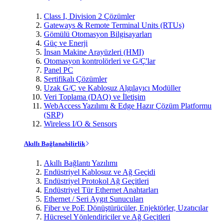
Class I, Division 2 Çözümler
Gateways & Remote Terminal Units (RTUs)
Gömülü Otomasyon Bilgisayarları
Güç ve Enerji
İnsan Makine Arayüzleri (HMI)
Otomasyon kontrolörleri ve G/Ç'lar
Panel PC
Sertifikalı Çözümler
Uzak G/Ç ve Kablosuz Algılayıcı Modüller
Veri Toplama (DAQ) ve İletişim
WebAccess Yazılımı & Edge Hazır Çözüm Platformu
(SRP)
Wireless I/O & Sensors
Akıllı Bağlanabilirlik
Akıllı Bağlantı Yazılımı
Endüstriyel Kablosuz ve Ağ Geçidi
Endüstriyel Protokol Ağ Geçitleri
Endüstriyel Tür Ethernet Anahtarları
Ethernet / Seri Aygıt Sunucuları
Fiber ve PoE Dönüştürücüler, Enjektörler, Uzatıcılar
Hücresel Yönlendiriciler ve Ağ Geçitleri