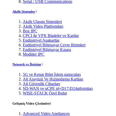
Serial / USB Communications
Akıllı Sistemler
Akıllı Ulaşım Sistemleri
Akıllı Video Platformları
Box IPC
CPCI ile VPX Bladeler ve Kartlar
Endüstriyel Anakartlar
Endüstriyel Bilgisayar Çevre Birimleri
Endüstriyel Bilgisayar Kasası
Modüler IPC
Network ve İletişim
5G ve Kenar Bilgi İşlem sunucuları
Ağ Arayüzü Ve Hızlandırma Kartları
Ağ Güvenlik Cihazları
SD-WAN ve uCPE pl+D17:D24atformları
WISE-STACK Özel Bulut
Gelişmiş Video Çözümleri
Advanced Video Appliances