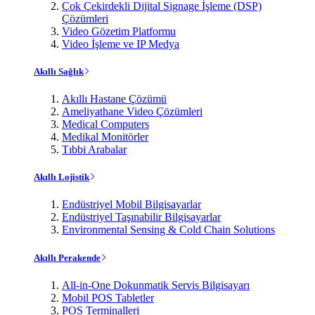
Çok Çekirdekli Dijital Signage İşleme (DSP)
Çözümleri
Video Gözetim Platformu
Video İşleme ve IP Medya
Akıllı Sağlık
Akıllı Hastane Çözümü
Ameliyathane Video Çözümleri
Medical Computers
Medikal Monitörler
Tıbbi Arabalar
Akıllı Lojistik
Endüstriyel Mobil Bilgisayarlar
Endüstriyel Taşınabilir Bilgisayarlar
Environmental Sensing & Cold Chain Solutions
Akıllı Perakende
All-in-One Dokunmatik Servis Bilgisayarı
Mobil POS Tabletler
POS Terminalleri