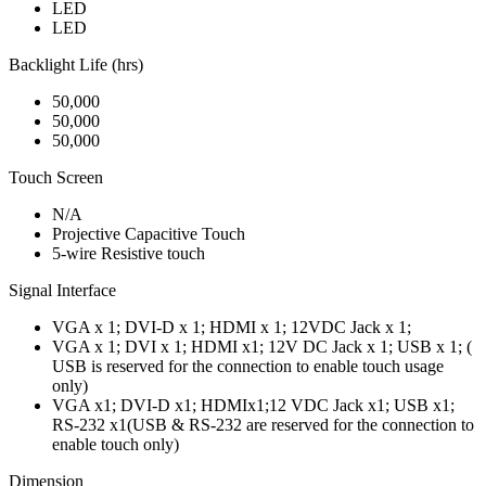
LED
LED
Backlight Life (hrs)
50,000
50,000
50,000
Touch Screen
N/A
Projective Capacitive Touch
5-wire Resistive touch
Signal Interface
VGA x 1; DVI-D x 1; HDMI x 1; 12VDC Jack x 1;
VGA x 1; DVI x 1; HDMI x1; 12V DC Jack x 1; USB x 1; (
USB is reserved for the connection to enable touch usage
only)
VGA x1; DVI-D x1; HDMIx1;12 VDC Jack x1; USB x1;
RS-232 x1(USB & RS-232 are reserved for the connection to
enable touch only)
Dimension