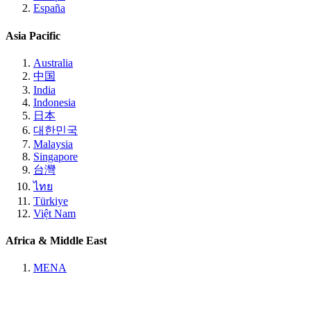
España
Asia Pacific
Australia
中国
India
Indonesia
日本
대한민국
Malaysia
Singapore
台灣
ไทย
Türkiye
Việt Nam
Africa & Middle East
MENA