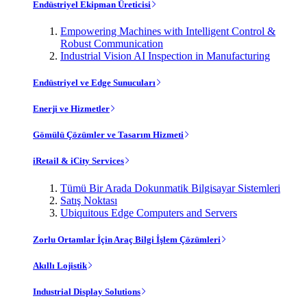
Endüstriyel Ekipman Üreticisi
Empowering Machines with Intelligent Control &
Robust Communication
Industrial Vision AI Inspection in Manufacturing
Endüstriyel ve Edge Sunucuları
Enerji ve Hizmetler
Gömülü Çözümler ve Tasarım Hizmeti
iRetail & iCity Services
Tümü Bir Arada Dokunmatik Bilgisayar Sistemleri
Satış Noktası
Ubiquitous Edge Computers and Servers
Zorlu Ortamlar İçin Araç Bilgi İşlem Çözümleri
Akıllı Lojistik
Industrial Display Solutions