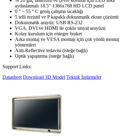
% 20 güç tasarrufu ve çevre koruma için LED arka
aydınlatmalı 18.5" 1366x768 HD LCD panel
0 ° ~ 55 ° C geniş çalışma sıcaklığı
5 telli rezistif ve P kapaklı dokunmatik ekran çözümü
Dokunmatik arayüz: USB RS-232
VGA, DVI ve HDMI ile çoklu sinyal arayüzü
Kolay kurulum için entegre braket
Arka montaj ve VESA montajı için çok yönlü montaj
yöntemleri
Anti-Reflective tedavisi (isteğe bağlı)
Optik yapıştırma (isteğe bağlı)
Support Links:
Datasheet
Download 3D Model
Teknik İndirmeler