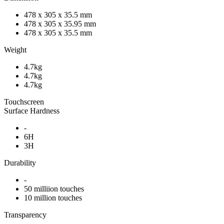
478 x 305 x 35.5 mm
478 x 305 x 35.95 mm
478 x 305 x 35.5 mm
Weight
4.7kg
4.7kg
4.7kg
Touchscreen
Surface Hardness
-
6H
3H
Durability
-
50 milliion touches
10 million touches
Transparency