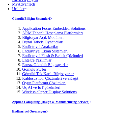
MyAdvantech
Ürünler
Gömülü Bilişim Sistemleri
Application Focus Embedded Solutions
ARM Tabanlı Hesaplama Platformları
Bilgisayar Açık Modülleri
Dijital Tabela Oynatıcıları
Endüstriyel Anakartlar
Endüstriyel Ekran Sistemleri
Endüstriyel Flash & Bellek Çözümleri
Entegre Yazılımlar
Fansız Gömülü Bilgisayarlar
Gömülü PC'ler
Gömülü Tek Kartlı Bilgisayarlar
Kablosuz IoT Çözümleri ve eKağıt
Oyun Platformu Çözümleri
Uç AI ve IoT çözümleri
Wireless ePaper Display Solutions
Applied Computing (Design & Manufacturing Service)
Endüstriyel Otomasyon