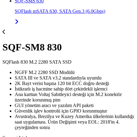
SQF-SMS 630
SQFlash mSATA 630, SATA Gen.3 (6.0Gbps)
SQF-SM8 830
SQFlash 830 M.2 2280 SATA SSD
NGFF M.2 2280 SSD Modülü
SATA III ve SATA v3.2 standardıyla uyumlu
2K Bayt verisi başına 120 bit ECC doğru desteği
İstikrarlı iş hacmine sahip dört çekirdekli işlemci
Ana karttan Voltaj Sabitleyici desteği için M.2 konektör
üzerinde korunmuş pim
GUI yönetim aracı ve yazılım API paketi
Güvenlik işlev kontrolü için GPIO korunmuştur
Avustralya, Brezilya ve Kuzey Amerika ülkelerinin kullandığı
saat uygulaması. Ürün Değişimi veya EOL: 2018'in 4.
çeyreğinden sonra