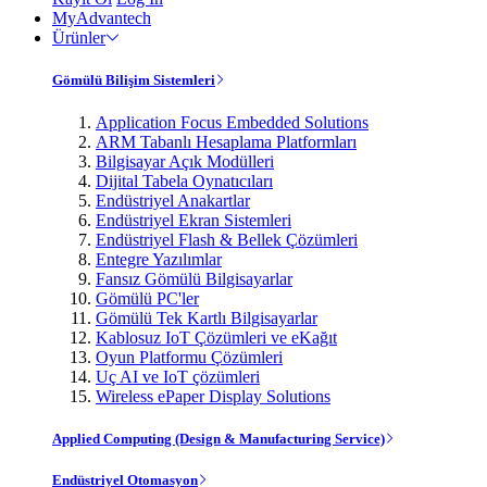
MyAdvantech
Ürünler
Gömülü Bilişim Sistemleri
Application Focus Embedded Solutions
ARM Tabanlı Hesaplama Platformları
Bilgisayar Açık Modülleri
Dijital Tabela Oynatıcıları
Endüstriyel Anakartlar
Endüstriyel Ekran Sistemleri
Endüstriyel Flash & Bellek Çözümleri
Entegre Yazılımlar
Fansız Gömülü Bilgisayarlar
Gömülü PC'ler
Gömülü Tek Kartlı Bilgisayarlar
Kablosuz IoT Çözümleri ve eKağıt
Oyun Platformu Çözümleri
Uç AI ve IoT çözümleri
Wireless ePaper Display Solutions
Applied Computing (Design & Manufacturing Service)
Endüstriyel Otomasyon