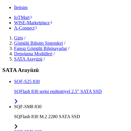
İletişim
IoTMart
WISE-Marketplace
A-Connect
Giriş
/
Gömülü Bilişim Sistemleri
/
Fansız Gömülü Bilgisayarlar
/
Depolama Modülleri
/
SATA Arayüzü
/
SATA Arayüzü
SQF-S25 830
SQFlash 830 serisi endüstriyel 2.5" SATA SSD
SQF-SM8 830
SQFlash 830 M.2 2280 SATA SSD