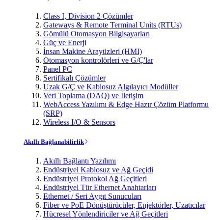
Class I, Division 2 Çözümler
Gateways & Remote Terminal Units (RTUs)
Gömülü Otomasyon Bilgisayarları
Güç ve Enerji
İnsan Makine Arayüzleri (HMI)
Otomasyon kontrolörleri ve G/Ç'lar
Panel PC
Sertifikalı Çözümler
Uzak G/Ç ve Kablosuz Algılayıcı Modüller
Veri Toplama (DAQ) ve İletişim
WebAccess Yazılımı & Edge Hazır Çözüm Platformu
(SRP)
Wireless I/O & Sensors
Akıllı Bağlanabilirlik
Akıllı Bağlantı Yazılımı
Endüstriyel Kablosuz ve Ağ Geçidi
Endüstriyel Protokol Ağ Geçitleri
Endüstriyel Tür Ethernet Anahtarları
Ethernet / Seri Aygıt Sunucuları
Fiber ve PoE Dönüştürücüler, Enjektörler, Uzatıcılar
Hücresel Yönlendiriciler ve Ağ Geçitleri