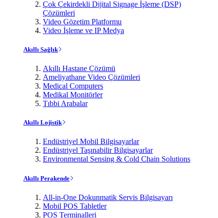
Çok Çekirdekli Dijital Signage İşleme (DSP)
Çözümleri
Video Gözetim Platformu
Video İşleme ve IP Medya
Akıllı Sağlık
Akıllı Hastane Çözümü
Ameliyathane Video Çözümleri
Medical Computers
Medikal Monitörler
Tıbbi Arabalar
Akıllı Lojistik
Endüstriyel Mobil Bilgisayarlar
Endüstriyel Taşınabilir Bilgisayarlar
Environmental Sensing & Cold Chain Solutions
Akıllı Perakende
All-in-One Dokunmatik Servis Bilgisayarı
Mobil POS Tabletler
POS Terminalleri