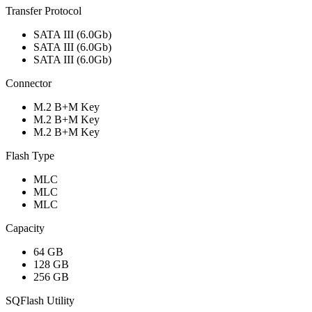
Transfer Protocol
SATA III (6.0Gb)
SATA III (6.0Gb)
SATA III (6.0Gb)
Connector
M.2 B+M Key
M.2 B+M Key
M.2 B+M Key
Flash Type
MLC
MLC
MLC
Capacity
64 GB
128 GB
256 GB
SQFlash Utility