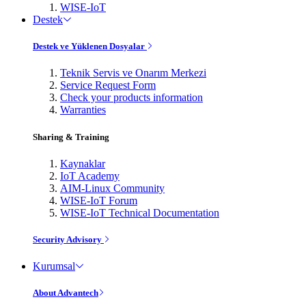
WISE-IoT
Destek
Destek ve Yüklenen Dosyalar
Teknik Servis ve Onarım Merkezi
Service Request Form
Check your products information
Warranties
Sharing & Training
Kaynaklar
IoT Academy
AIM-Linux Community
WISE-IoT Forum
WISE-IoT Technical Documentation
Security Advisory
Kurumsal
About Advantech