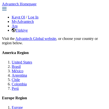
Advantech Homepage
Kayıt Ol
/
Log In
MyAdvantech
Ara
Türkiye
Visit the
Advantech Global website
, or choose your country or
region below.
America Region
United States
Brasil
México
Argentina
Chile
Colombia
Perú
Europe Region
Europe