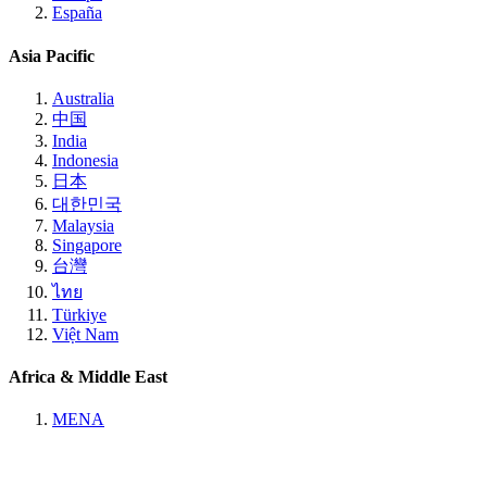
España
Asia Pacific
Australia
中国
India
Indonesia
日本
대한민국
Malaysia
Singapore
台灣
ไทย
Türkiye
Việt Nam
Africa & Middle East
MENA