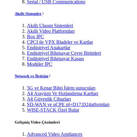
Serial / USB Communications
Akıllı Sistemler
Akıllı Ulaşım Sistemleri
Akıllı Video Platformları
Box IPC
CPCI ile VPX Bladeler ve Kartlar
Endüstriyel Anakartlar
Endüstriyel Bilgisayar Çevre Birimleri
Endüstriyel Bilgisayar Kasası
Modüler IPC
Network ve İletişim
5G ve Kenar Bilgi İşlem sunucuları
Ağ Arayüzü Ve Hızlandırma Kartları
Ağ Güvenlik Cihazları
SD-WAN ve uCPE pl+D17:D24atformları
WISE-STACK Özel Bulut
Gelişmiş Video Çözümleri
Advanced Video Appliances