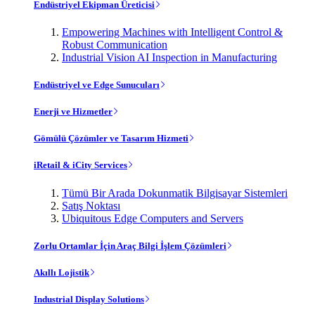
Endüstriyel Ekipman Üreticisi
Empowering Machines with Intelligent Control &
Robust Communication
Industrial Vision AI Inspection in Manufacturing
Endüstriyel ve Edge Sunucuları
Enerji ve Hizmetler
Gömülü Çözümler ve Tasarım Hizmeti
iRetail & iCity Services
Tümü Bir Arada Dokunmatik Bilgisayar Sistemleri
Satış Noktası
Ubiquitous Edge Computers and Servers
Zorlu Ortamlar İçin Araç Bilgi İşlem Çözümleri
Akıllı Lojistik
Industrial Display Solutions