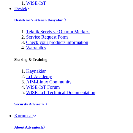
WISE-IoT
Destek
Destek ve Yüklenen Dosyalar
Teknik Servis ve Onarım Merkezi
Service Request Form
Check your products information
Warranties
Sharing & Training
Kaynaklar
IoT Academy
AIM-Linux Community
WISE-IoT Forum
WISE-IoT Technical Documentation
Security Advisory
Kurumsal
About Advantech