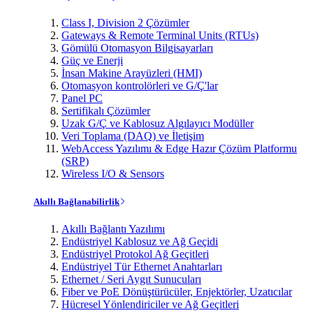
Class I, Division 2 Çözümler
Gateways & Remote Terminal Units (RTUs)
Gömülü Otomasyon Bilgisayarları
Güç ve Enerji
İnsan Makine Arayüzleri (HMI)
Otomasyon kontrolörleri ve G/Ç'lar
Panel PC
Sertifikalı Çözümler
Uzak G/Ç ve Kablosuz Algılayıcı Modüller
Veri Toplama (DAQ) ve İletişim
WebAccess Yazılımı & Edge Hazır Çözüm Platformu
(SRP)
Wireless I/O & Sensors
Akıllı Bağlanabilirlik
Akıllı Bağlantı Yazılımı
Endüstriyel Kablosuz ve Ağ Geçidi
Endüstriyel Protokol Ağ Geçitleri
Endüstriyel Tür Ethernet Anahtarları
Ethernet / Seri Aygıt Sunucuları
Fiber ve PoE Dönüştürücüler, Enjektörler, Uzatıcılar
Hücresel Yönlendiriciler ve Ağ Geçitleri