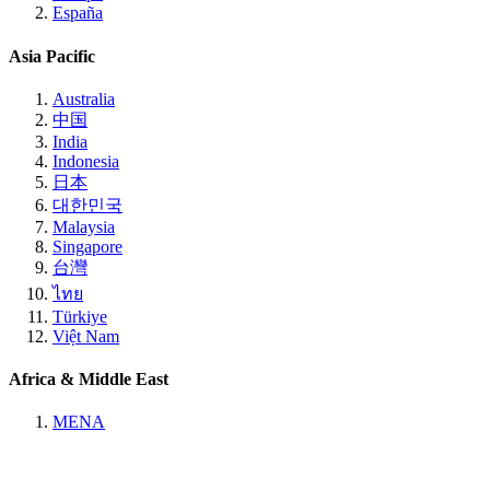
España
Asia Pacific
Australia
中国
India
Indonesia
日本
대한민국
Malaysia
Singapore
台灣
ไทย
Türkiye
Việt Nam
Africa & Middle East
MENA