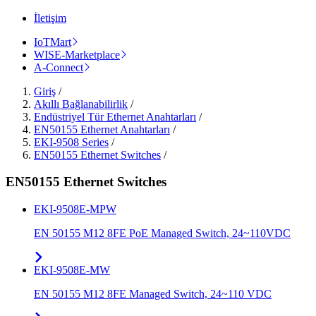
İletişim
IoTMart
WISE-Marketplace
A-Connect
Giriş
/
Akıllı Bağlanabilirlik
/
Endüstriyel Tür Ethernet Anahtarları
/
EN50155 Ethernet Anahtarları
/
EKI-9508 Series
/
EN50155 Ethernet Switches
/
EN50155 Ethernet Switches
EKI-9508E-MPW
EN 50155 M12 8FE PoE Managed Switch, 24~110VDC
EKI-9508E-MW
EN 50155 M12 8FE Managed Switch, 24~110 VDC