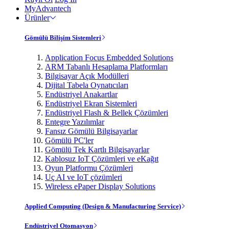
MyAdvantech
Ürünler
Gömülü Bilişim Sistemleri
Application Focus Embedded Solutions
ARM Tabanlı Hesaplama Platformları
Bilgisayar Açık Modülleri
Dijital Tabela Oynatıcıları
Endüstriyel Anakartlar
Endüstriyel Ekran Sistemleri
Endüstriyel Flash & Bellek Çözümleri
Entegre Yazılımlar
Fansız Gömülü Bilgisayarlar
Gömülü PC'ler
Gömülü Tek Kartlı Bilgisayarlar
Kablosuz IoT Çözümleri ve eKağıt
Oyun Platformu Çözümleri
Uç AI ve IoT çözümleri
Wireless ePaper Display Solutions
Applied Computing (Design & Manufacturing Service)
Endüstriyel Otomasyon