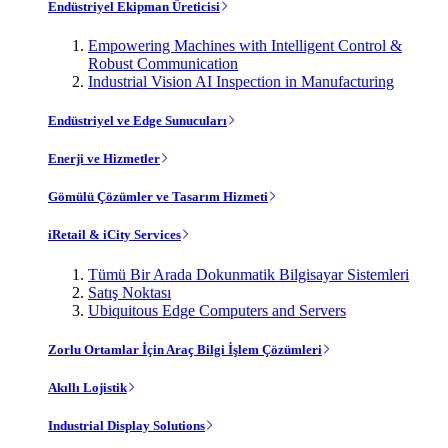
Endüstriyel Ekipman Üreticisi
Empowering Machines with Intelligent Control &
Robust Communication
Industrial Vision AI Inspection in Manufacturing
Endüstriyel ve Edge Sunucuları
Enerji ve Hizmetler
Gömülü Çözümler ve Tasarım Hizmeti
iRetail & iCity Services
Tümü Bir Arada Dokunmatik Bilgisayar Sistemleri
Satış Noktası
Ubiquitous Edge Computers and Servers
Zorlu Ortamlar İçin Araç Bilgi İşlem Çözümleri
Akıllı Lojistik
Industrial Display Solutions