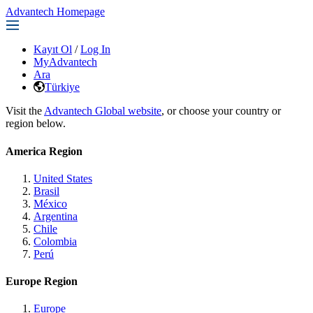
Advantech Homepage
Kayıt Ol
/
Log In
MyAdvantech
Ara
Türkiye
Visit the
Advantech Global website
, or choose your country or
region below.
America Region
United States
Brasil
México
Argentina
Chile
Colombia
Perú
Europe Region
Europe