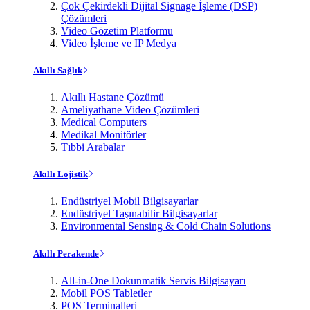
Çok Çekirdekli Dijital Signage İşleme (DSP)
Çözümleri
Video Gözetim Platformu
Video İşleme ve IP Medya
Akıllı Sağlık
Akıllı Hastane Çözümü
Ameliyathane Video Çözümleri
Medical Computers
Medikal Monitörler
Tıbbi Arabalar
Akıllı Lojistik
Endüstriyel Mobil Bilgisayarlar
Endüstriyel Taşınabilir Bilgisayarlar
Environmental Sensing & Cold Chain Solutions
Akıllı Perakende
All-in-One Dokunmatik Servis Bilgisayarı
Mobil POS Tabletler
POS Terminalleri