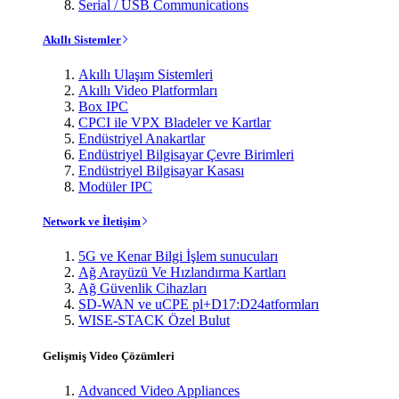
Serial / USB Communications
Akıllı Sistemler
Akıllı Ulaşım Sistemleri
Akıllı Video Platformları
Box IPC
CPCI ile VPX Bladeler ve Kartlar
Endüstriyel Anakartlar
Endüstriyel Bilgisayar Çevre Birimleri
Endüstriyel Bilgisayar Kasası
Modüler IPC
Network ve İletişim
5G ve Kenar Bilgi İşlem sunucuları
Ağ Arayüzü Ve Hızlandırma Kartları
Ağ Güvenlik Cihazları
SD-WAN ve uCPE pl+D17:D24atformları
WISE-STACK Özel Bulut
Gelişmiş Video Çözümleri
Advanced Video Appliances