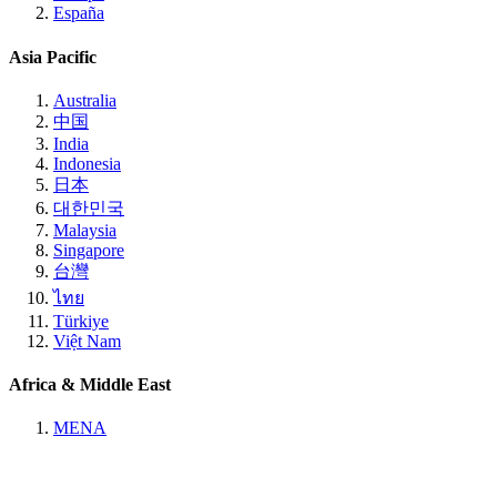
España
Asia Pacific
Australia
中国
India
Indonesia
日本
대한민국
Malaysia
Singapore
台灣
ไทย
Türkiye
Việt Nam
Africa & Middle East
MENA