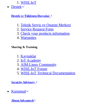
WISE-IoT
Destek
Destek ve Yüklenen Dosyalar
Teknik Servis ve Onarım Merkezi
Service Request Form
Check your products information
Warranties
Sharing & Training
Kaynaklar
IoT Academy
AIM-Linux Community
WISE-IoT Forum
WISE-IoT Technical Documentation
Security Advisory
Kurumsal
About Advantech