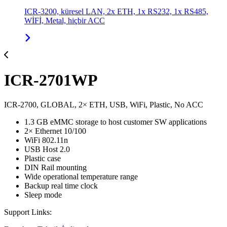
ICR-3200, küresel LAN, 2x ETH, 1x RS232, 1x RS485,
WİFİ, Metal, hiçbir ACC
ICR-2701WP
ICR-2700, GLOBAL, 2× ETH, USB, WiFi, Plastic, No ACC
1.3 GB eMMC storage to host customer SW applications
2× Ethernet 10/100
WiFi 802.11n
USB Host 2.0
Plastic case
DIN Rail mounting
Wide operational temperature range
Backup real time clock
Sleep mode
Support Links: