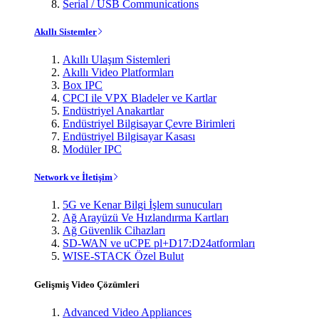
Serial / USB Communications
Akıllı Sistemler
Akıllı Ulaşım Sistemleri
Akıllı Video Platformları
Box IPC
CPCI ile VPX Bladeler ve Kartlar
Endüstriyel Anakartlar
Endüstriyel Bilgisayar Çevre Birimleri
Endüstriyel Bilgisayar Kasası
Modüler IPC
Network ve İletişim
5G ve Kenar Bilgi İşlem sunucuları
Ağ Arayüzü Ve Hızlandırma Kartları
Ağ Güvenlik Cihazları
SD-WAN ve uCPE pl+D17:D24atformları
WISE-STACK Özel Bulut
Gelişmiş Video Çözümleri
Advanced Video Appliances