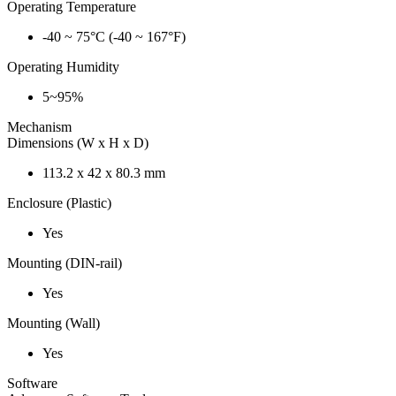
Operating Temperature
-40 ~ 75°C (-40 ~ 167°F)
Operating Humidity
5~95%
Mechanism
Dimensions (W x H x D)
113.2 x 42 x 80.3 mm
Enclosure (Plastic)
Yes
Mounting (DIN-rail)
Yes
Mounting (Wall)
Yes
Software