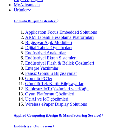
MyAdvantech
Ürünler
Gömülü Bilişim Sistemleri
Application Focus Embedded Solutions
ARM Tabanlı Hesaplama Platformları
Bilgisayar Açık Modülleri
Dijital Tabela Oynatıcıları
Endüstriyel Anakartlar
Endüstriyel Ekran Sistemleri
Endüstriyel Flash & Bellek Çözümleri
Entegre Yazılımlar
Fansız Gömülü Bilgisayarlar
Gömülü PC'ler
Gömülü Tek Kartlı Bilgisayarlar
Kablosuz IoT Çözümleri ve eKağıt
Oyun Platformu Çözümleri
Uç AI ve IoT çözümleri
Wireless ePaper Display Solutions
Applied Computing (Design & Manufacturing Service)
Endüstriyel Otomasyon