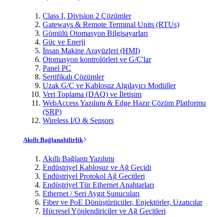
Class I, Division 2 Çözümler
Gateways & Remote Terminal Units (RTUs)
Gömülü Otomasyon Bilgisayarları
Güç ve Enerji
İnsan Makine Arayüzleri (HMI)
Otomasyon kontrolörleri ve G/Ç'lar
Panel PC
Sertifikalı Çözümler
Uzak G/Ç ve Kablosuz Algılayıcı Modüller
Veri Toplama (DAQ) ve İletişim
WebAccess Yazılımı & Edge Hazır Çözüm Platformu
(SRP)
Wireless I/O & Sensors
Akıllı Bağlanabilirlik
Akıllı Bağlantı Yazılımı
Endüstriyel Kablosuz ve Ağ Geçidi
Endüstriyel Protokol Ağ Geçitleri
Endüstriyel Tür Ethernet Anahtarları
Ethernet / Seri Aygıt Sunucuları
Fiber ve PoE Dönüştürücüler, Enjektörler, Uzatıcılar
Hücresel Yönlendiriciler ve Ağ Geçitleri