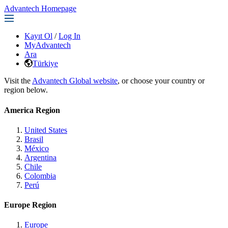
Advantech Homepage
Kayıt Ol
/
Log In
MyAdvantech
Ara
Türkiye
Visit the
Advantech Global website
, or choose your country or
region below.
America Region
United States
Brasil
México
Argentina
Chile
Colombia
Perú
Europe Region
Europe