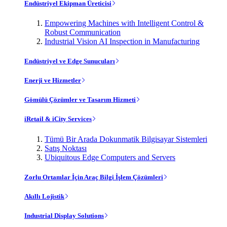
Endüstriyel Ekipman Üreticisi
Empowering Machines with Intelligent Control &
Robust Communication
Industrial Vision AI Inspection in Manufacturing
Endüstriyel ve Edge Sunucuları
Enerji ve Hizmetler
Gömülü Çözümler ve Tasarım Hizmeti
iRetail & iCity Services
Tümü Bir Arada Dokunmatik Bilgisayar Sistemleri
Satış Noktası
Ubiquitous Edge Computers and Servers
Zorlu Ortamlar İçin Araç Bilgi İşlem Çözümleri
Akıllı Lojistik
Industrial Display Solutions