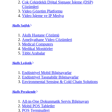
Çok Çekirdekli Dijital Signage İşleme (DSP)
Çözümleri
Video Gözetim Platformu
Video İşleme ve IP Medya
Akıllı Sağlık
Akıllı Hastane Çözümü
Ameliyathane Video Çözümleri
Medical Computers
Medikal Monitörler
Tıbbi Arabalar
Akıllı Lojistik
Endüstriyel Mobil Bilgisayarlar
Endüstriyel Taşınabilir Bilgisayarlar
Environmental Sensing & Cold Chain Solutions
Akıllı Perakende
All-in-One Dokunmatik Servis Bilgisayarı
Mobil POS Tabletler
POS Terminalleri