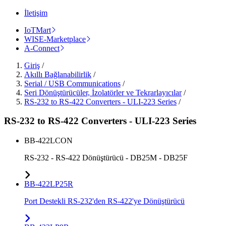
İletişim
IoTMart
WISE-Marketplace
A-Connect
Giriş
/
Akıllı Bağlanabilirlik
/
Serial / USB Communications
/
Seri Dönüştürücüler, İzolatörler ve Tekrarlayıcılar
/
RS-232 to RS-422 Converters - ULI-223 Series
/
RS-232 to RS-422 Converters - ULI-223 Series
BB-422LCON
RS-232 - RS-422 Dönüştürücü - DB25M - DB25F
BB-422LP25R
Port Destekli RS-232'den RS-422'ye Dönüştürücü