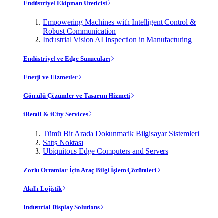
Endüstriyel Ekipman Üreticisi
Empowering Machines with Intelligent Control &
Robust Communication
Industrial Vision AI Inspection in Manufacturing
Endüstriyel ve Edge Sunucuları
Enerji ve Hizmetler
Gömülü Çözümler ve Tasarım Hizmeti
iRetail & iCity Services
Tümü Bir Arada Dokunmatik Bilgisayar Sistemleri
Satış Noktası
Ubiquitous Edge Computers and Servers
Zorlu Ortamlar İçin Araç Bilgi İşlem Çözümleri
Akıllı Lojistik
Industrial Display Solutions