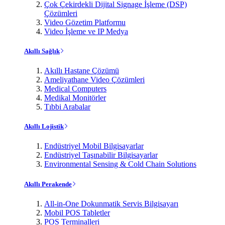
Çok Çekirdekli Dijital Signage İşleme (DSP)
Çözümleri
Video Gözetim Platformu
Video İşleme ve IP Medya
Akıllı Sağlık
Akıllı Hastane Çözümü
Ameliyathane Video Çözümleri
Medical Computers
Medikal Monitörler
Tıbbi Arabalar
Akıllı Lojistik
Endüstriyel Mobil Bilgisayarlar
Endüstriyel Taşınabilir Bilgisayarlar
Environmental Sensing & Cold Chain Solutions
Akıllı Perakende
All-in-One Dokunmatik Servis Bilgisayarı
Mobil POS Tabletler
POS Terminalleri