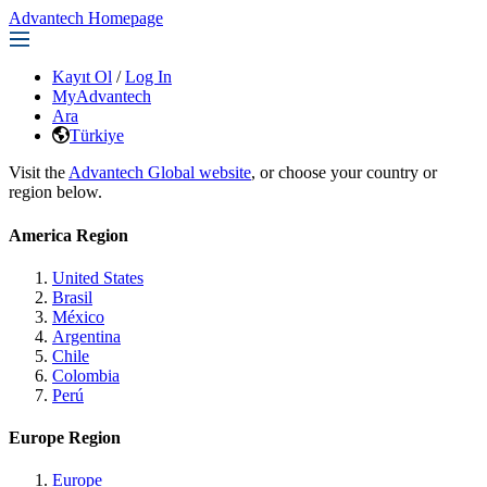
Advantech Homepage
Kayıt Ol
/
Log In
MyAdvantech
Ara
Türkiye
Visit the
Advantech Global website
, or choose your country or
region below.
America Region
United States
Brasil
México
Argentina
Chile
Colombia
Perú
Europe Region
Europe