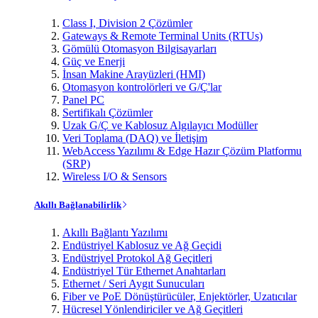
Class I, Division 2 Çözümler
Gateways & Remote Terminal Units (RTUs)
Gömülü Otomasyon Bilgisayarları
Güç ve Enerji
İnsan Makine Arayüzleri (HMI)
Otomasyon kontrolörleri ve G/Ç'lar
Panel PC
Sertifikalı Çözümler
Uzak G/Ç ve Kablosuz Algılayıcı Modüller
Veri Toplama (DAQ) ve İletişim
WebAccess Yazılımı & Edge Hazır Çözüm Platformu
(SRP)
Wireless I/O & Sensors
Akıllı Bağlanabilirlik
Akıllı Bağlantı Yazılımı
Endüstriyel Kablosuz ve Ağ Geçidi
Endüstriyel Protokol Ağ Geçitleri
Endüstriyel Tür Ethernet Anahtarları
Ethernet / Seri Aygıt Sunucuları
Fiber ve PoE Dönüştürücüler, Enjektörler, Uzatıcılar
Hücresel Yönlendiriciler ve Ağ Geçitleri