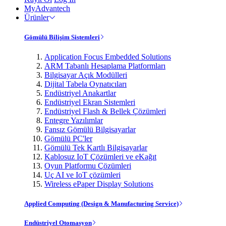
MyAdvantech
Ürünler
Gömülü Bilişim Sistemleri
Application Focus Embedded Solutions
ARM Tabanlı Hesaplama Platformları
Bilgisayar Açık Modülleri
Dijital Tabela Oynatıcıları
Endüstriyel Anakartlar
Endüstriyel Ekran Sistemleri
Endüstriyel Flash & Bellek Çözümleri
Entegre Yazılımlar
Fansız Gömülü Bilgisayarlar
Gömülü PC'ler
Gömülü Tek Kartlı Bilgisayarlar
Kablosuz IoT Çözümleri ve eKağıt
Oyun Platformu Çözümleri
Uç AI ve IoT çözümleri
Wireless ePaper Display Solutions
Applied Computing (Design & Manufacturing Service)
Endüstriyel Otomasyon