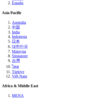
España
Asia Pacific
Australia
中国
India
Indonesia
日本
대한민국
Malaysia
Singapore
台灣
ไทย
Türkiye
Việt Nam
Africa & Middle East
MENA