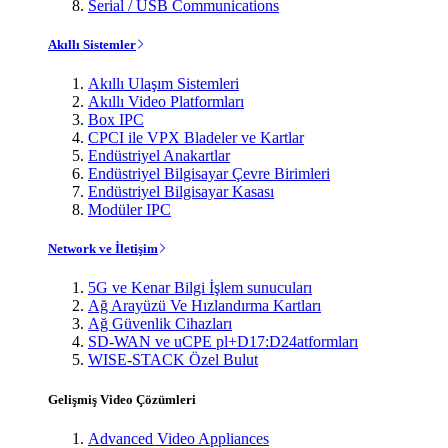
Serial / USB Communications
Akıllı Sistemler
Akıllı Ulaşım Sistemleri
Akıllı Video Platformları
Box IPC
CPCI ile VPX Bladeler ve Kartlar
Endüstriyel Anakartlar
Endüstriyel Bilgisayar Çevre Birimleri
Endüstriyel Bilgisayar Kasası
Modüler IPC
Network ve İletişim
5G ve Kenar Bilgi İşlem sunucuları
Ağ Arayüzü Ve Hızlandırma Kartları
Ağ Güvenlik Cihazları
SD-WAN ve uCPE pl+D17:D24atformları
WISE-STACK Özel Bulut
Gelişmiş Video Çözümleri
Advanced Video Appliances