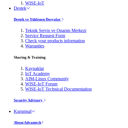
WISE-IoT
Destek
Destek ve Yüklenen Dosyalar
Teknik Servis ve Onarım Merkezi
Service Request Form
Check your products information
Warranties
Sharing & Training
Kaynaklar
IoT Academy
AIM-Linux Community
WISE-IoT Forum
WISE-IoT Technical Documentation
Security Advisory
Kurumsal
About Advantech