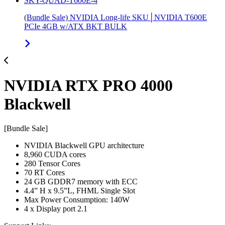
SKY-QUAD-T600E-4
(Bundle Sale) NVIDIA Long-life SKU│NVIDIA T600E
PCIe 4GB w/ATX BKT BULK
NVIDIA RTX PRO 4000
Blackwell
[Bundle Sale]
NVIDIA Blackwell GPU architecture
8,960 CUDA cores
280 Tensor Cores
70 RT Cores
24 GB GDDR7 memory with ECC
4.4” H x 9.5”L, FHML Single Slot
Max Power Consumption: 140W
4 x Display port 2.1