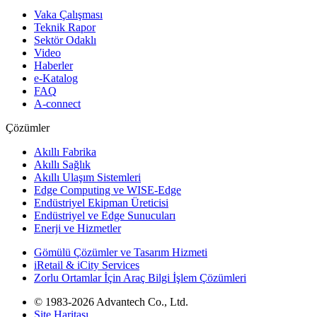
Vaka Çalışması
Teknik Rapor
Sektör Odaklı
Video
Haberler
e-Katalog
FAQ
A-connect
Çözümler
Akıllı Fabrika
Akıllı Sağlık
Akıllı Ulaşım Sistemleri
Edge Computing ve WISE-Edge
Endüstriyel Ekipman Üreticisi
Endüstriyel ve Edge Sunucuları
Enerji ve Hizmetler
Gömülü Çözümler ve Tasarım Hizmeti
iRetail & iCity Services
Zorlu Ortamlar İçin Araç Bilgi İşlem Çözümleri
© 1983-2026 Advantech Co., Ltd.
Site Haritası