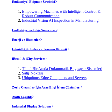
Endüstriyel Ekipman Üreticisi
Empowering Machines with Intelligent Control &
Robust Communication
Industrial Vision AI Inspection in Manufacturing
Endüstriyel ve Edge Sunucuları
Enerji ve Hizmetler
Gömülü Çözümler ve Tasarım Hizmeti
iRetail & iCity Services
Tümü Bir Arada Dokunmatik Bilgisayar Sistemleri
Satış Noktası
Ubiquitous Edge Computers and Servers
Zorlu Ortamlar İçin Araç Bilgi İşlem Çözümleri
Akıllı Lojistik
Industrial Display Solutions