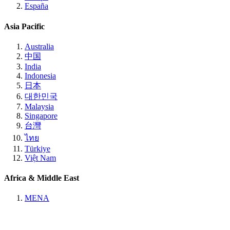
España
Asia Pacific
Australia
中国
India
Indonesia
日本
대한민국
Malaysia
Singapore
台灣
ไทย
Türkiye
Việt Nam
Africa & Middle East
MENA