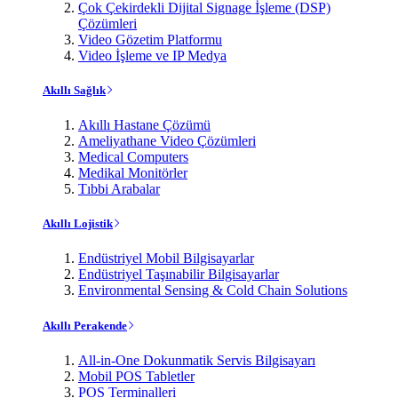
Çok Çekirdekli Dijital Signage İşleme (DSP)
Çözümleri
Video Gözetim Platformu
Video İşleme ve IP Medya
Akıllı Sağlık
Akıllı Hastane Çözümü
Ameliyathane Video Çözümleri
Medical Computers
Medikal Monitörler
Tıbbi Arabalar
Akıllı Lojistik
Endüstriyel Mobil Bilgisayarlar
Endüstriyel Taşınabilir Bilgisayarlar
Environmental Sensing & Cold Chain Solutions
Akıllı Perakende
All-in-One Dokunmatik Servis Bilgisayarı
Mobil POS Tabletler
POS Terminalleri