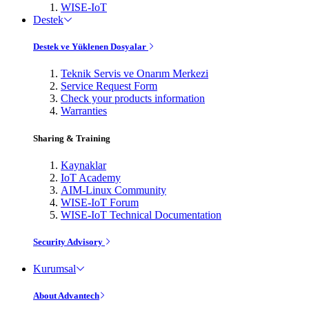
WISE-IoT
Destek
Destek ve Yüklenen Dosyalar
Teknik Servis ve Onarım Merkezi
Service Request Form
Check your products information
Warranties
Sharing & Training
Kaynaklar
IoT Academy
AIM-Linux Community
WISE-IoT Forum
WISE-IoT Technical Documentation
Security Advisory
Kurumsal
About Advantech