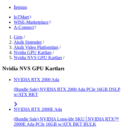
İletişim
IoTMart
WISE-Marketplace
A-Connect
Giriş
/
Akıllı Sistemler
/
Akıllı Video Platformları
/
Nvidia GPU Kartları
/
Nvidia NVS GPU Kartları
/
Nvidia NVS GPU Kartları
NVIDIA RTX 2000 Ada
(Bundle Sale) NVIDIA RTX 2000 Ada PCIe 16GB DSLP
w/ATX BKT
NVIDIA RTX 2000E Ada
(Bundle Sale) NVIDIA Long-life SKU│NVIDIA RTX™
2000E Ada PCIe 16GB w/ATX BKT BULK