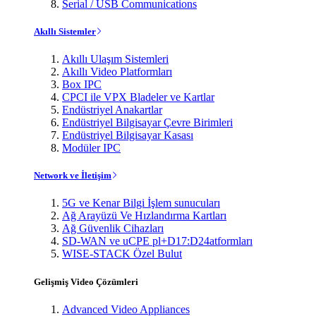
Serial / USB Communications
Akıllı Sistemler
Akıllı Ulaşım Sistemleri
Akıllı Video Platformları
Box IPC
CPCI ile VPX Bladeler ve Kartlar
Endüstriyel Anakartlar
Endüstriyel Bilgisayar Çevre Birimleri
Endüstriyel Bilgisayar Kasası
Modüler IPC
Network ve İletişim
5G ve Kenar Bilgi İşlem sunucuları
Ağ Arayüzü Ve Hızlandırma Kartları
Ağ Güvenlik Cihazları
SD-WAN ve uCPE pl+D17:D24atformları
WISE-STACK Özel Bulut
Gelişmiş Video Çözümleri
Advanced Video Appliances