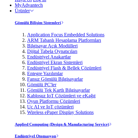
MyAdvantech
Ürünler
Gömülü Bilişim Sistemleri
Application Focus Embedded Solutions
ARM Tabanlı Hesaplama Platformları
Bilgisayar Açık Modülleri
Dijital Tabela Oynatıcıları
Endüstriyel Anakartlar
Endüstriyel Ekran Sistemleri
Endüstriyel Flash & Bellek Çözümleri
Entegre Yazılımlar
Fansız Gömülü Bilgisayarlar
Gömülü PC'ler
Gömülü Tek Kartlı Bilgisayarlar
Kablosuz IoT Çözümleri ve eKağıt
Oyun Platformu Çözümleri
Uç AI ve IoT çözümleri
Wireless ePaper Display Solutions
Applied Computing (Design & Manufacturing Service)
Endüstriyel Otomasyon