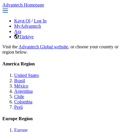
Advantech Homepage
Kayıt Ol
/
Log In
MyAdvantech
Ara
Türkiye
Visit the
Advantech Global website
, or choose your country or
region below.
America Region
United States
Brasil
México
Argentina
Chile
Colombia
Perú
Europe Region
Europe