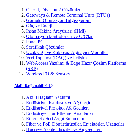
Class I, Division 2 Çözümler
Gateways & Remote Terminal Units (RTUs)
Gömülü Otomasyon Bilgisayarları
Güç ve Enerji
İnsan Makine Arayüzleri (HMI)
Otomasyon kontrolörleri ve G/Ç'lar
Panel PC
Sertifikalı Çözümler
Uzak G/Ç ve Kablosuz Algılayıcı Modüller
Veri Toplama (DAQ) ve İletişim
WebAccess Yazılımı & Edge Hazır Çözüm Platformu
(SRP)
Wireless I/O & Sensors
Akıllı Bağlanabilirlik
Akıllı Bağlantı Yazılımı
Endüstriyel Kablosuz ve Ağ Geçidi
Endüstriyel Protokol Ağ Geçitleri
Endüstriyel Tür Ethernet Anahtarları
Ethernet / Seri Aygıt Sunucuları
Fiber ve PoE Dönüştürücüler, Enjektörler, Uzatıcılar
Hücresel Yönlendiriciler ve Ağ Geçitleri