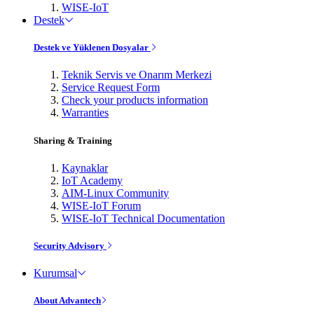
WISE-IoT
Destek
Destek ve Yüklenen Dosyalar
Teknik Servis ve Onarım Merkezi
Service Request Form
Check your products information
Warranties
Sharing & Training
Kaynaklar
IoT Academy
AIM-Linux Community
WISE-IoT Forum
WISE-IoT Technical Documentation
Security Advisory
Kurumsal
About Advantech