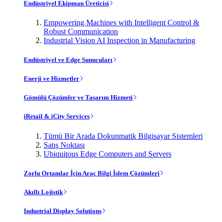
Endüstriyel Ekipman Üreticisi
Empowering Machines with Intelligent Control &
Robust Communication
Industrial Vision AI Inspection in Manufacturing
Endüstriyel ve Edge Sunucuları
Enerji ve Hizmetler
Gömülü Çözümler ve Tasarım Hizmeti
iRetail & iCity Services
Tümü Bir Arada Dokunmatik Bilgisayar Sistemleri
Satış Noktası
Ubiquitous Edge Computers and Servers
Zorlu Ortamlar İçin Araç Bilgi İşlem Çözümleri
Akıllı Lojistik
Industrial Display Solutions