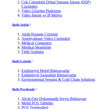
Çok Çekirdekli Dijital Signage İşleme (DSP)
Çözümleri
Video Gözetim Platformu
Video İşleme ve IP Medya
Akıllı Sağlık
Akıllı Hastane Çözümü
Ameliyathane Video Çözümleri
Medical Computers
Medikal Monitörler
Tıbbi Arabalar
Akıllı Lojistik
Endüstriyel Mobil Bilgisayarlar
Endüstriyel Taşınabilir Bilgisayarlar
Environmental Sensing & Cold Chain Solutions
Akıllı Perakende
All-in-One Dokunmatik Servis Bilgisayarı
Mobil POS Tabletler
POS Terminalleri