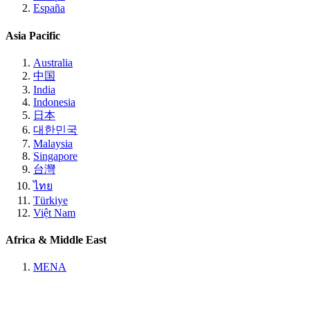
España
Asia Pacific
Australia
中国
India
Indonesia
日本
대한민국
Malaysia
Singapore
台灣
ไทย
Türkiye
Việt Nam
Africa & Middle East
MENA