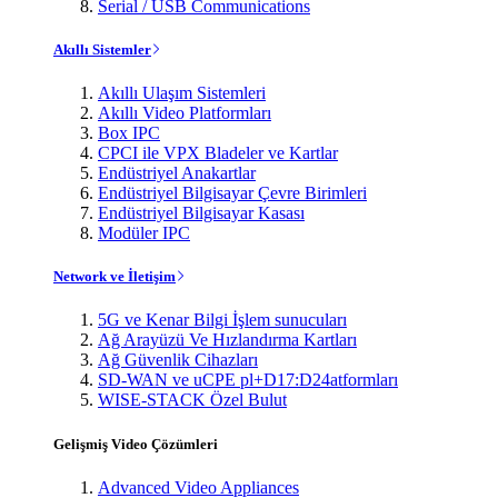
Serial / USB Communications
Akıllı Sistemler
Akıllı Ulaşım Sistemleri
Akıllı Video Platformları
Box IPC
CPCI ile VPX Bladeler ve Kartlar
Endüstriyel Anakartlar
Endüstriyel Bilgisayar Çevre Birimleri
Endüstriyel Bilgisayar Kasası
Modüler IPC
Network ve İletişim
5G ve Kenar Bilgi İşlem sunucuları
Ağ Arayüzü Ve Hızlandırma Kartları
Ağ Güvenlik Cihazları
SD-WAN ve uCPE pl+D17:D24atformları
WISE-STACK Özel Bulut
Gelişmiş Video Çözümleri
Advanced Video Appliances