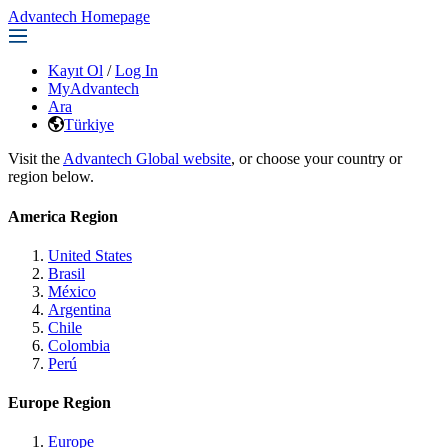
Advantech Homepage
Kayıt Ol
/
Log In
MyAdvantech
Ara
Türkiye
Visit the
Advantech Global website
, or choose your country or
region below.
America Region
United States
Brasil
México
Argentina
Chile
Colombia
Perú
Europe Region
Europe