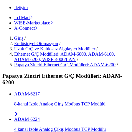
İletişim
IoTMart
WISE-Marketplace
A-Connect
Giriş
/
Endüstriyel Otomasyon
/
Uzak G/Ç ve Kablosuz Algılayıcı Modüller
/
Ethernet G/Ç Modülleri: ADAM-6000, ADAM-6100,
ADAM-6200, WISE-4000/LAN
/
Papatya Zinciri Ethernet G/Ç Modülleri: ADAM-6200
/
Papatya Zinciri Ethernet G/Ç Modülleri: ADAM-
6200
ADAM-6217
8-kanal İzole Analog Giriş Modbus TCP Modülü
ADAM-6224
4 kanal İzole Analog Çıkış Modbus TCP Modülü