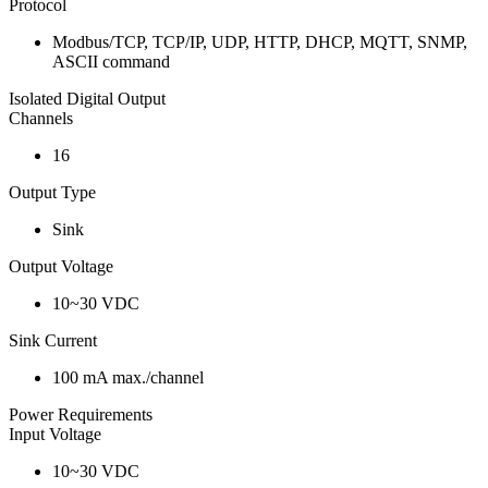
Protocol
Modbus/TCP, TCP/IP, UDP, HTTP, DHCP, MQTT, SNMP,
ASCII command
Isolated Digital Output
Channels
16
Output Type
Sink
Output Voltage
10~30 VDC
Sink Current
100 mA max./channel
Power Requirements
Input Voltage
10~30 VDC