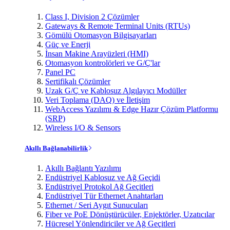
Class I, Division 2 Çözümler
Gateways & Remote Terminal Units (RTUs)
Gömülü Otomasyon Bilgisayarları
Güç ve Enerji
İnsan Makine Arayüzleri (HMI)
Otomasyon kontrolörleri ve G/Ç'lar
Panel PC
Sertifikalı Çözümler
Uzak G/Ç ve Kablosuz Algılayıcı Modüller
Veri Toplama (DAQ) ve İletişim
WebAccess Yazılımı & Edge Hazır Çözüm Platformu
(SRP)
Wireless I/O & Sensors
Akıllı Bağlanabilirlik
Akıllı Bağlantı Yazılımı
Endüstriyel Kablosuz ve Ağ Geçidi
Endüstriyel Protokol Ağ Geçitleri
Endüstriyel Tür Ethernet Anahtarları
Ethernet / Seri Aygıt Sunucuları
Fiber ve PoE Dönüştürücüler, Enjektörler, Uzatıcılar
Hücresel Yönlendiriciler ve Ağ Geçitleri