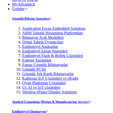
MyAdvantech
Ürünler
Gömülü Bilişim Sistemleri
Application Focus Embedded Solutions
ARM Tabanlı Hesaplama Platformları
Bilgisayar Açık Modülleri
Dijital Tabela Oynatıcıları
Endüstriyel Anakartlar
Endüstriyel Ekran Sistemleri
Endüstriyel Flash & Bellek Çözümleri
Entegre Yazılımlar
Fansız Gömülü Bilgisayarlar
Gömülü PC'ler
Gömülü Tek Kartlı Bilgisayarlar
Kablosuz IoT Çözümleri ve eKağıt
Oyun Platformu Çözümleri
Uç AI ve IoT çözümleri
Wireless ePaper Display Solutions
Applied Computing (Design & Manufacturing Service)
Endüstriyel Otomasyon