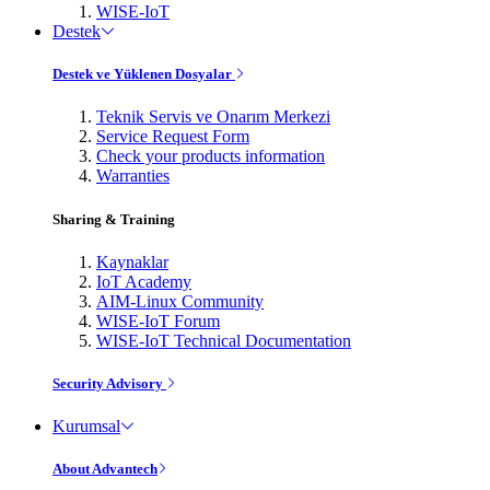
WISE-IoT
Destek
Destek ve Yüklenen Dosyalar
Teknik Servis ve Onarım Merkezi
Service Request Form
Check your products information
Warranties
Sharing & Training
Kaynaklar
IoT Academy
AIM-Linux Community
WISE-IoT Forum
WISE-IoT Technical Documentation
Security Advisory
Kurumsal
About Advantech