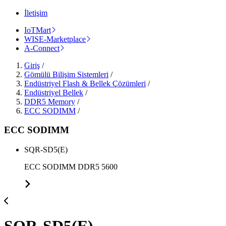
İletişim
IoTMart
WISE-Marketplace
A-Connect
Giriş
/
Gömülü Bilişim Sistemleri
/
Endüstriyel Flash & Bellek Çözümleri
/
Endüstriyel Bellek
/
DDR5 Memory
/
ECC SODIMM
/
ECC SODIMM
SQR-SD5(E)
ECC SODIMM DDR5 5600
SQR-SD5(E)