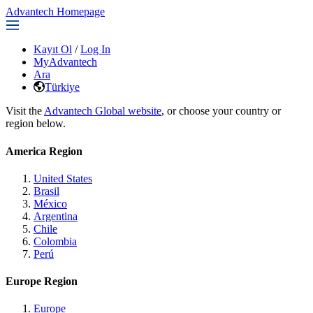
Advantech Homepage
Kayıt Ol
/
Log In
MyAdvantech
Ara
Türkiye
Visit the
Advantech Global website
, or choose your country or
region below.
America Region
United States
Brasil
México
Argentina
Chile
Colombia
Perú
Europe Region
Europe