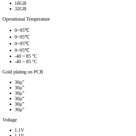
16GB
32GB
Operational Temperature
0~95℃
0~95℃
0~95℃
0~95℃
-40 ~ 85 °C
-40 ~ 85 °C
Gold plating on PCB
30µ”
30μ”
30μ”
30µ”
30μ”
30µ”
Voltage
1.1V
1.1V