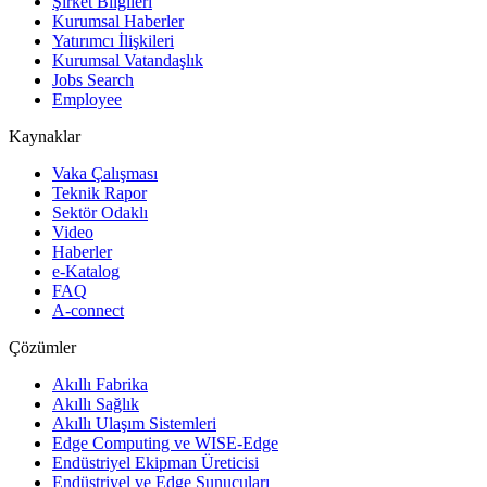
Şirket Bilgileri
Kurumsal Haberler
Yatırımcı İlişkileri
Kurumsal Vatandaşlık
Jobs Search
Employee
Kaynaklar
Vaka Çalışması
Teknik Rapor
Sektör Odaklı
Video
Haberler
e-Katalog
FAQ
A-connect
Çözümler
Akıllı Fabrika
Akıllı Sağlık
Akıllı Ulaşım Sistemleri
Edge Computing ve WISE-Edge
Endüstriyel Ekipman Üreticisi
Endüstriyel ve Edge Sunucuları