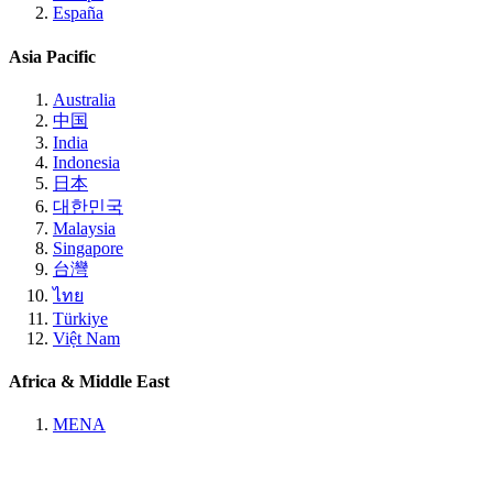
España
Asia Pacific
Australia
中国
India
Indonesia
日本
대한민국
Malaysia
Singapore
台灣
ไทย
Türkiye
Việt Nam
Africa & Middle East
MENA