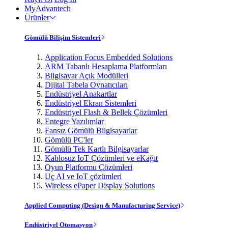
MyAdvantech
Ürünler
Gömülü Bilişim Sistemleri
Application Focus Embedded Solutions
ARM Tabanlı Hesaplama Platformları
Bilgisayar Açık Modülleri
Dijital Tabela Oynatıcıları
Endüstriyel Anakartlar
Endüstriyel Ekran Sistemleri
Endüstriyel Flash & Bellek Çözümleri
Entegre Yazılımlar
Fansız Gömülü Bilgisayarlar
Gömülü PC'ler
Gömülü Tek Kartlı Bilgisayarlar
Kablosuz IoT Çözümleri ve eKağıt
Oyun Platformu Çözümleri
Uç AI ve IoT çözümleri
Wireless ePaper Display Solutions
Applied Computing (Design & Manufacturing Service)
Endüstriyel Otomasyon