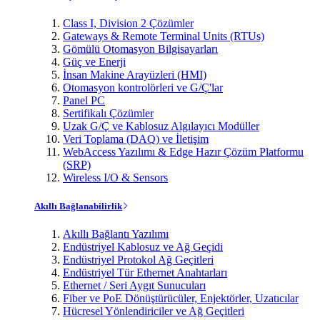
Class I, Division 2 Çözümler
Gateways & Remote Terminal Units (RTUs)
Gömülü Otomasyon Bilgisayarları
Güç ve Enerji
İnsan Makine Arayüzleri (HMI)
Otomasyon kontrolörleri ve G/Ç'lar
Panel PC
Sertifikalı Çözümler
Uzak G/Ç ve Kablosuz Algılayıcı Modüller
Veri Toplama (DAQ) ve İletişim
WebAccess Yazılımı & Edge Hazır Çözüm Platformu
(SRP)
Wireless I/O & Sensors
Akıllı Bağlanabilirlik
Akıllı Bağlantı Yazılımı
Endüstriyel Kablosuz ve Ağ Geçidi
Endüstriyel Protokol Ağ Geçitleri
Endüstriyel Tür Ethernet Anahtarları
Ethernet / Seri Aygıt Sunucuları
Fiber ve PoE Dönüştürücüler, Enjektörler, Uzatıcılar
Hücresel Yönlendiriciler ve Ağ Geçitleri