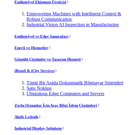
Endüstriyel Ekipman Üreticisi
Empowering Machines with Intelligent Control &
Robust Communication
Industrial Vision AI Inspection in Manufacturing
Endüstriyel ve Edge Sunucuları
Enerji ve Hizmetler
Gömülü Çözümler ve Tasarım Hizmeti
iRetail & iCity Services
Tümü Bir Arada Dokunmatik Bilgisayar Sistemleri
Satış Noktası
Ubiquitous Edge Computers and Servers
Zorlu Ortamlar İçin Araç Bilgi İşlem Çözümleri
Akıllı Lojistik
Industrial Display Solutions