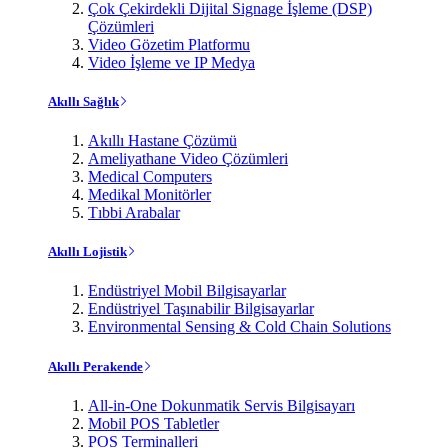
Çok Çekirdekli Dijital Signage İşleme (DSP)
Çözümleri
Video Gözetim Platformu
Video İşleme ve IP Medya
Akıllı Sağlık
Akıllı Hastane Çözümü
Ameliyathane Video Çözümleri
Medical Computers
Medikal Monitörler
Tıbbi Arabalar
Akıllı Lojistik
Endüstriyel Mobil Bilgisayarlar
Endüstriyel Taşınabilir Bilgisayarlar
Environmental Sensing & Cold Chain Solutions
Akıllı Perakende
All-in-One Dokunmatik Servis Bilgisayarı
Mobil POS Tabletler
POS Terminalleri