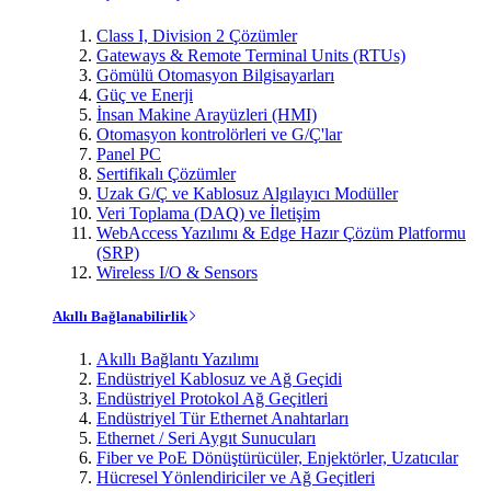
Class I, Division 2 Çözümler
Gateways & Remote Terminal Units (RTUs)
Gömülü Otomasyon Bilgisayarları
Güç ve Enerji
İnsan Makine Arayüzleri (HMI)
Otomasyon kontrolörleri ve G/Ç'lar
Panel PC
Sertifikalı Çözümler
Uzak G/Ç ve Kablosuz Algılayıcı Modüller
Veri Toplama (DAQ) ve İletişim
WebAccess Yazılımı & Edge Hazır Çözüm Platformu
(SRP)
Wireless I/O & Sensors
Akıllı Bağlanabilirlik
Akıllı Bağlantı Yazılımı
Endüstriyel Kablosuz ve Ağ Geçidi
Endüstriyel Protokol Ağ Geçitleri
Endüstriyel Tür Ethernet Anahtarları
Ethernet / Seri Aygıt Sunucuları
Fiber ve PoE Dönüştürücüler, Enjektörler, Uzatıcılar
Hücresel Yönlendiriciler ve Ağ Geçitleri