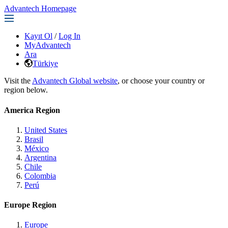
Advantech Homepage
Kayıt Ol
/
Log In
MyAdvantech
Ara
Türkiye
Visit the
Advantech Global website
, or choose your country or
region below.
America Region
United States
Brasil
México
Argentina
Chile
Colombia
Perú
Europe Region
Europe