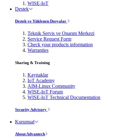
WISE-IoT
Destek
Destek ve Yüklenen Dosyalar
Teknik Servis ve Onarım Merkezi
Service Request Form
Check your products information
Warranties
Sharing & Training
Kaynaklar
IoT Academy
AIM-Linux Community
WISE-IoT Forum
WISE-IoT Technical Documentation
Security Advisory
Kurumsal
About Advantech