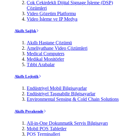
Çok Çekirdekli Dijital Signage İşleme (DSP)
Çözümleri
Video Gözetim Platformu
Video İşleme ve IP Medya
Akıllı Sağlık
Akıllı Hastane Çözümü
Ameliyathane Video Çözümleri
Medical Computers
Medikal Monitörler
Tıbbi Arabalar
Akıllı Lojistik
Endüstriyel Mobil Bilgisayarlar
Endüstriyel Taşınabilir Bilgisayarlar
Environmental Sensing & Cold Chain Solutions
Akıllı Perakende
All-in-One Dokunmatik Servis Bilgisayarı
Mobil POS Tabletler
POS Terminalleri