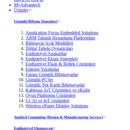
MyAdvantech
Ürünler
Gömülü Bilişim Sistemleri
Application Focus Embedded Solutions
ARM Tabanlı Hesaplama Platformları
Bilgisayar Açık Modülleri
Dijital Tabela Oynatıcıları
Endüstriyel Anakartlar
Endüstriyel Ekran Sistemleri
Endüstriyel Flash & Bellek Çözümleri
Entegre Yazılımlar
Fansız Gömülü Bilgisayarlar
Gömülü PC'ler
Gömülü Tek Kartlı Bilgisayarlar
Kablosuz IoT Çözümleri ve eKağıt
Oyun Platformu Çözümleri
Uç AI ve IoT çözümleri
Wireless ePaper Display Solutions
Applied Computing (Design & Manufacturing Service)
Endüstriyel Otomasyon