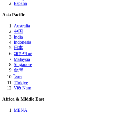
España
Asia Pacific
Australia
中国
India
Indonesia
日本
대한민국
Malaysia
Singapore
台灣
ไทย
Türkiye
Việt Nam
Africa & Middle East
MENA