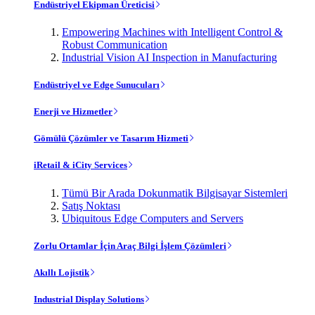
Endüstriyel Ekipman Üreticisi
Empowering Machines with Intelligent Control &
Robust Communication
Industrial Vision AI Inspection in Manufacturing
Endüstriyel ve Edge Sunucuları
Enerji ve Hizmetler
Gömülü Çözümler ve Tasarım Hizmeti
iRetail & iCity Services
Tümü Bir Arada Dokunmatik Bilgisayar Sistemleri
Satış Noktası
Ubiquitous Edge Computers and Servers
Zorlu Ortamlar İçin Araç Bilgi İşlem Çözümleri
Akıllı Lojistik
Industrial Display Solutions