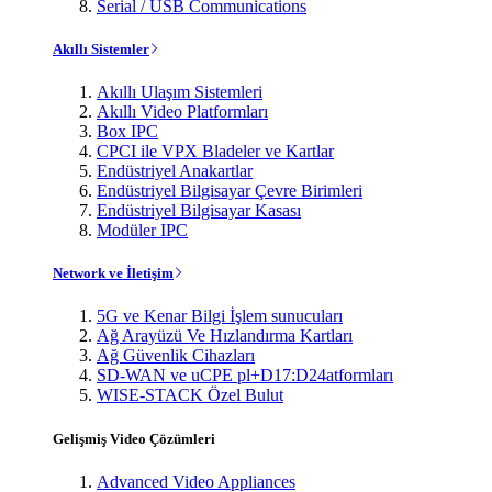
Serial / USB Communications
Akıllı Sistemler
Akıllı Ulaşım Sistemleri
Akıllı Video Platformları
Box IPC
CPCI ile VPX Bladeler ve Kartlar
Endüstriyel Anakartlar
Endüstriyel Bilgisayar Çevre Birimleri
Endüstriyel Bilgisayar Kasası
Modüler IPC
Network ve İletişim
5G ve Kenar Bilgi İşlem sunucuları
Ağ Arayüzü Ve Hızlandırma Kartları
Ağ Güvenlik Cihazları
SD-WAN ve uCPE pl+D17:D24atformları
WISE-STACK Özel Bulut
Gelişmiş Video Çözümleri
Advanced Video Appliances