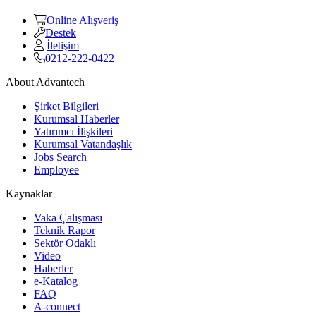
Online Alışveriş
Destek
İletişim
0212-222-0422
About Advantech
Şirket Bilgileri
Kurumsal Haberler
Yatırımcı İlişkileri
Kurumsal Vatandaşlık
Jobs Search
Employee
Kaynaklar
Vaka Çalışması
Teknik Rapor
Sektör Odaklı
Video
Haberler
e-Katalog
FAQ
A-connect