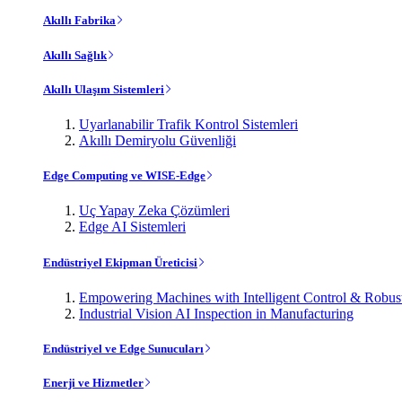
Akıllı Fabrika
Akıllı Sağlık
Akıllı Ulaşım Sistemleri
Uyarlanabilir Trafik Kontrol Sistemleri
Akıllı Demiryolu Güvenliği
Edge Computing ve WISE-Edge
Uç Yapay Zeka Çözümleri
Edge AI Sistemleri
Endüstriyel Ekipman Üreticisi
Empowering Machines with Intelligent Control & Robu
Industrial Vision AI Inspection in Manufacturing
Endüstriyel ve Edge Sunucuları
Enerji ve Hizmetler