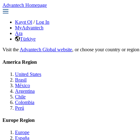
Advantech Homepage
Kayıt Ol
/
Log In
MyAdvantech
Ara
Türkiye
Visit the
Advantech Global website
, or choose your country or region
America Region
United States
Brasil
México
Argentina
Chile
Colombia
Perú
Europe Region
Europe
España