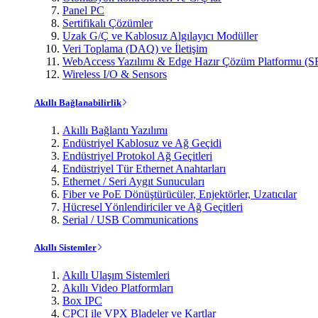
Panel PC
Sertifikalı Çözümler
Uzak G/Ç ve Kablosuz Algılayıcı Modüller
Veri Toplama (DAQ) ve İletişim
WebAccess Yazılımı & Edge Hazır Çözüm Platformu (S
Wireless I/O & Sensors
Akıllı Bağlanabilirlik
Akıllı Bağlantı Yazılımı
Endüstriyel Kablosuz ve Ağ Geçidi
Endüstriyel Protokol Ağ Geçitleri
Endüstriyel Tür Ethernet Anahtarları
Ethernet / Seri Aygıt Sunucuları
Fiber ve PoE Dönüştürücüler, Enjektörler, Uzatıcılar
Hücresel Yönlendiriciler ve Ağ Geçitleri
Serial / USB Communications
Akıllı Sistemler
Akıllı Ulaşım Sistemleri
Akıllı Video Platformları
Box IPC
CPCI ile VPX Bladeler ve Kartlar