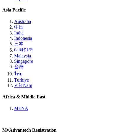
Asia Pacific
Australia
中国
India
Indonesia
日本
대한민국
Malaysia
Singapore
台灣
ไทย
Türkiye
Việt Nam
Africa & Middle East
MENA
MyAdvantech Registration