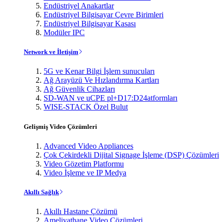
Endüstriyel Anakartlar
Endüstriyel Bilgisayar Çevre Birimleri
Endüstriyel Bilgisayar Kasası
Modüler IPC
Network ve İletişim
5G ve Kenar Bilgi İşlem sunucuları
Ağ Arayüzü Ve Hızlandırma Kartları
Ağ Güvenlik Cihazları
SD-WAN ve uCPE pl+D17:D24atformları
WISE-STACK Özel Bulut
Gelişmiş Video Çözümleri
Advanced Video Appliances
Çok Çekirdekli Dijital Signage İşleme (DSP) Çözümleri
Video Gözetim Platformu
Video İşleme ve IP Medya
Akıllı Sağlık
Akıllı Hastane Çözümü
Ameliyathane Video Çözümleri