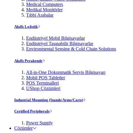
Medical Computers
Medikal Monitörler
Tıbbi Arabalar
Akıllı Lojistik
Endüstriyel Mobil Bilgisayarlar
Endüstriyel Taşınabilir Bilgisayarlar
Environmental Sensing & Cold Chain Solutions
Akıllı Perakende
All-in-One Dokunmatik Servis Bilgisayarı
Mobil POS Tabletler
POS Terminalleri
UShop Çözümleri
Industrial Mounting (Stands/Arms/Carts)
Certified Peripherals
Power Supply
Çözümler