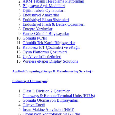
ARM Tabanlı Hesaplama Platformları
Bilgisayar Açık Modülleri
Dijital Tabela Oynatıcıları
Endüstriyel Anakartlar
Endüstriyel Ekran Sistemleri
Endüstriyel Flash & Bellek Çözümleri
Entegre Yazılımlar
Fansız Gömülü Bilgisayarlar
Gömülü PC'ler
Gömülü Tek Kartlı Bilgisayarlar
Kablosuz IoT Çözümleri ve eKağıt
Oyun Platformu Çözümleri
Uç AI ve IoT çözümleri
Wireless ePaper Display Solutions
Applied Computing (Design & Manufacturing Service)
Endüstriyel Otomasyon
Class I, Division 2 Çözümler
Gateways & Remote Terminal Units (RTUs)
Gömülü Otomasyon Bilgisayarları
Güç ve Enerji
İnsan Makine Arayüzleri (HMI)
Otomasyon kontrolörleri ve G/Ç'lar