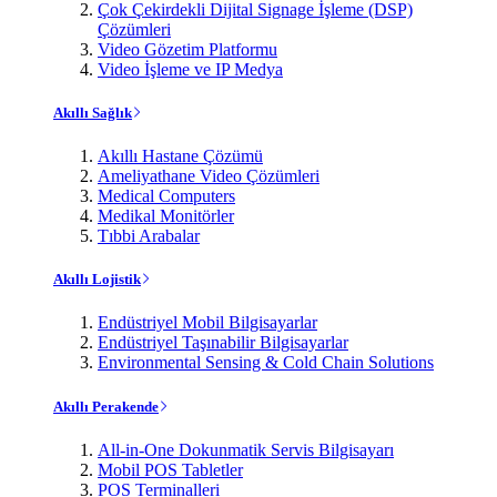
Çok Çekirdekli Dijital Signage İşleme (DSP)
Çözümleri
Video Gözetim Platformu
Video İşleme ve IP Medya
Akıllı Sağlık
Akıllı Hastane Çözümü
Ameliyathane Video Çözümleri
Medical Computers
Medikal Monitörler
Tıbbi Arabalar
Akıllı Lojistik
Endüstriyel Mobil Bilgisayarlar
Endüstriyel Taşınabilir Bilgisayarlar
Environmental Sensing & Cold Chain Solutions
Akıllı Perakende
All-in-One Dokunmatik Servis Bilgisayarı
Mobil POS Tabletler
POS Terminalleri