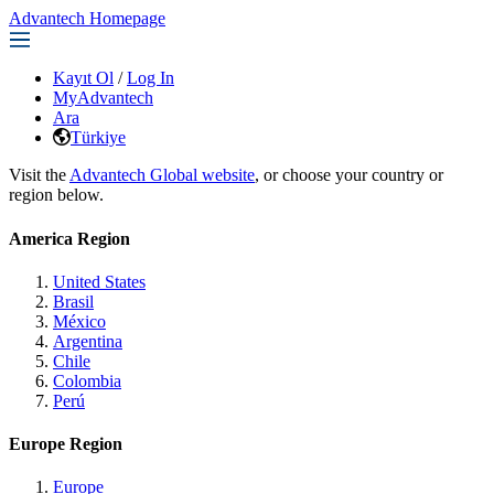
Advantech Homepage
Kayıt Ol
/
Log In
MyAdvantech
Ara
Türkiye
Visit the
Advantech Global website
, or choose your country or
region below.
America Region
United States
Brasil
México
Argentina
Chile
Colombia
Perú
Europe Region
Europe