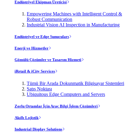
Endüstriyel Ekipman Üreticisi
Empowering Machines with Intelligent Control &
Robust Communication
Industrial Vision AI Inspection in Manufacturing
Endüstriyel ve Edge Sunucuları
Enerji ve Hizmetler
Gömülü Çözümler ve Tasarım Hizmeti
iRetail & iCity Services
Tümü Bir Arada Dokunmatik Bilgisayar Sistemleri
Satış Noktası
Ubiquitous Edge Computers and Servers
Zorlu Ortamlar İçin Araç Bilgi İşlem Çözümleri
Akıllı Lojistik
Industrial Display Solutions