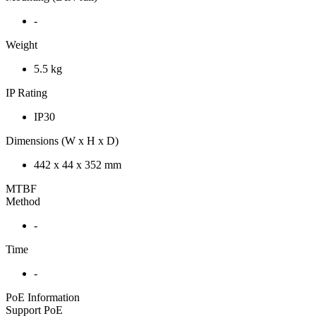
-
Weight
5.5 kg
IP Rating
IP30
Dimensions (W x H x D)
442 x 44 x 352 mm
MTBF
Method
-
Time
-
PoE Information
Support PoE