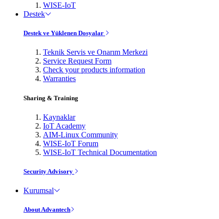
WISE-IoT
Destek
Destek ve Yüklenen Dosyalar
Teknik Servis ve Onarım Merkezi
Service Request Form
Check your products information
Warranties
Sharing & Training
Kaynaklar
IoT Academy
AIM-Linux Community
WISE-IoT Forum
WISE-IoT Technical Documentation
Security Advisory
Kurumsal
About Advantech