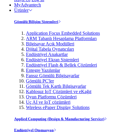
MyAdvantech
Ürünler
Gömülü Bilişim Sistemleri
Application Focus Embedded Solutions
ARM Tabanlı Hesaplama Platformları
Bilgisayar Açık Modülleri
Dijital Tabela Oynatıcıları
Endüstriyel Anakartlar
Endüstriyel Ekran Sistemleri
Endüstriyel Flash & Bellek Çözümleri
Entegre Yazılımlar
Fansız Gömülü Bilgisayarlar
Gömülü PC'ler
Gömülü Tek Kartlı Bilgisayarlar
Kablosuz IoT Çözümleri ve eKağıt
Oyun Platformu Çözümleri
Uç AI ve IoT çözümleri
Wireless ePaper Display Solutions
Applied Computing (Design & Manufacturing Service)
Endüstriyel Otomasyon