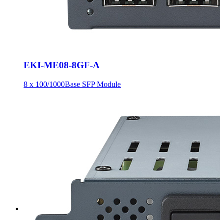
EKI-ME08-8GF-A
8 x 100/1000Base SFP Module