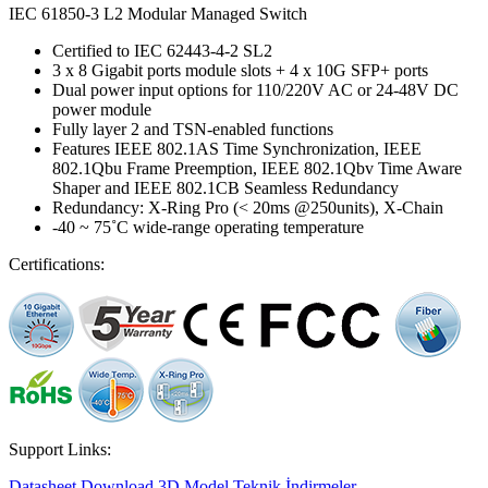
IEC 61850-3 L2 Modular Managed Switch
Certified to IEC 62443-4-2 SL2
3 x 8 Gigabit ports module slots + 4 x 10G SFP+ ports
Dual power input options for 110/220V AC or 24-48V DC
power module
Fully layer 2 and TSN-enabled functions
Features IEEE 802.1AS Time Synchronization, IEEE
802.1Qbu Frame Preemption, IEEE 802.1Qbv Time Aware
Shaper and IEEE 802.1CB Seamless Redundancy
Redundancy: X-Ring Pro (< 20ms @250units), X-Chain
-40 ~ 75˚C wide-range operating temperature
Certifications:
Support Links:
Datasheet
Download 3D Model
Teknik İndirmeler