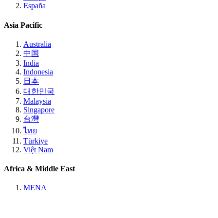
España
Asia Pacific
Australia
中国
India
Indonesia
日本
대한민국
Malaysia
Singapore
台灣
ไทย
Türkiye
Việt Nam
Africa & Middle East
MENA