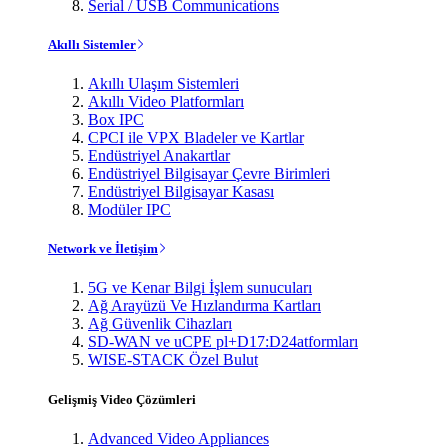
Serial / USB Communications
Akıllı Sistemler
Akıllı Ulaşım Sistemleri
Akıllı Video Platformları
Box IPC
CPCI ile VPX Bladeler ve Kartlar
Endüstriyel Anakartlar
Endüstriyel Bilgisayar Çevre Birimleri
Endüstriyel Bilgisayar Kasası
Modüler IPC
Network ve İletişim
5G ve Kenar Bilgi İşlem sunucuları
Ağ Arayüzü Ve Hızlandırma Kartları
Ağ Güvenlik Cihazları
SD-WAN ve uCPE pl+D17:D24atformları
WISE-STACK Özel Bulut
Gelişmiş Video Çözümleri
Advanced Video Appliances