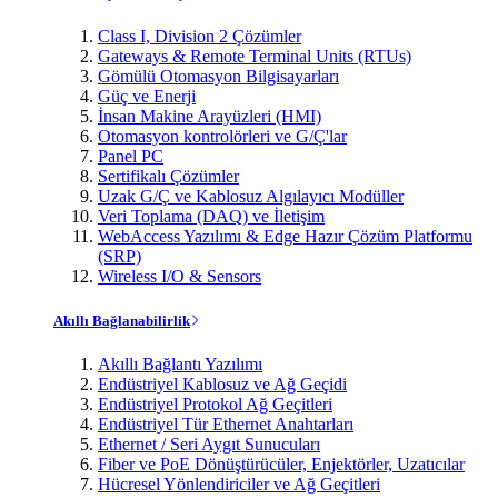
Class I, Division 2 Çözümler
Gateways & Remote Terminal Units (RTUs)
Gömülü Otomasyon Bilgisayarları
Güç ve Enerji
İnsan Makine Arayüzleri (HMI)
Otomasyon kontrolörleri ve G/Ç'lar
Panel PC
Sertifikalı Çözümler
Uzak G/Ç ve Kablosuz Algılayıcı Modüller
Veri Toplama (DAQ) ve İletişim
WebAccess Yazılımı & Edge Hazır Çözüm Platformu
(SRP)
Wireless I/O & Sensors
Akıllı Bağlanabilirlik
Akıllı Bağlantı Yazılımı
Endüstriyel Kablosuz ve Ağ Geçidi
Endüstriyel Protokol Ağ Geçitleri
Endüstriyel Tür Ethernet Anahtarları
Ethernet / Seri Aygıt Sunucuları
Fiber ve PoE Dönüştürücüler, Enjektörler, Uzatıcılar
Hücresel Yönlendiriciler ve Ağ Geçitleri