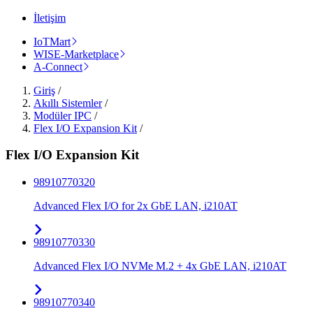
İletişim
IoTMart
WISE-Marketplace
A-Connect
Giriş
/
Akıllı Sistemler
/
Modüler IPC
/
Flex I/O Expansion Kit
/
Flex I/O Expansion Kit
98910770320
Advanced Flex I/O for 2x GbE LAN, i210AT
98910770330
Advanced Flex I/O NVMe M.2 + 4x GbE LAN, i210AT
98910770340