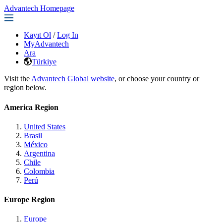
Advantech Homepage
Kayıt Ol
/
Log In
MyAdvantech
Ara
Türkiye
Visit the
Advantech Global website
, or choose your country or
region below.
America Region
United States
Brasil
México
Argentina
Chile
Colombia
Perú
Europe Region
Europe