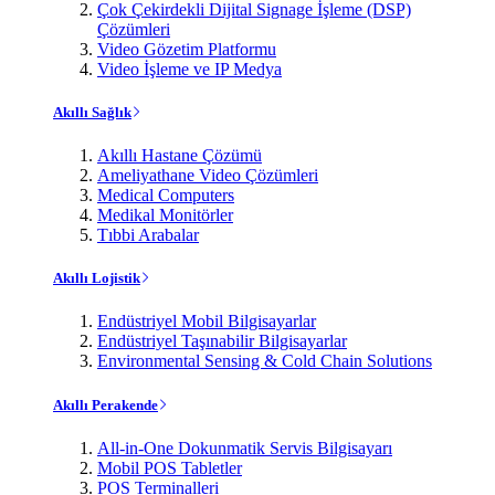
Çok Çekirdekli Dijital Signage İşleme (DSP)
Çözümleri
Video Gözetim Platformu
Video İşleme ve IP Medya
Akıllı Sağlık
Akıllı Hastane Çözümü
Ameliyathane Video Çözümleri
Medical Computers
Medikal Monitörler
Tıbbi Arabalar
Akıllı Lojistik
Endüstriyel Mobil Bilgisayarlar
Endüstriyel Taşınabilir Bilgisayarlar
Environmental Sensing & Cold Chain Solutions
Akıllı Perakende
All-in-One Dokunmatik Servis Bilgisayarı
Mobil POS Tabletler
POS Terminalleri