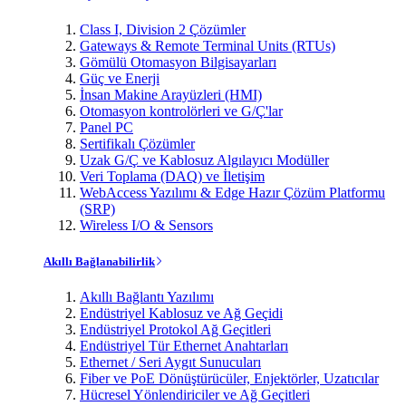
Class I, Division 2 Çözümler
Gateways & Remote Terminal Units (RTUs)
Gömülü Otomasyon Bilgisayarları
Güç ve Enerji
İnsan Makine Arayüzleri (HMI)
Otomasyon kontrolörleri ve G/Ç'lar
Panel PC
Sertifikalı Çözümler
Uzak G/Ç ve Kablosuz Algılayıcı Modüller
Veri Toplama (DAQ) ve İletişim
WebAccess Yazılımı & Edge Hazır Çözüm Platformu
(SRP)
Wireless I/O & Sensors
Akıllı Bağlanabilirlik
Akıllı Bağlantı Yazılımı
Endüstriyel Kablosuz ve Ağ Geçidi
Endüstriyel Protokol Ağ Geçitleri
Endüstriyel Tür Ethernet Anahtarları
Ethernet / Seri Aygıt Sunucuları
Fiber ve PoE Dönüştürücüler, Enjektörler, Uzatıcılar
Hücresel Yönlendiriciler ve Ağ Geçitleri