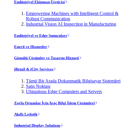
Endüstriyel Ekipman Üreticisi
Empowering Machines with Intelligent Control &
Robust Communication
Industrial Vision AI Inspection in Manufacturing
Endüstriyel ve Edge Sunucuları
Enerji ve Hizmetler
Gömülü Çözümler ve Tasarım Hizmeti
iRetail & iCity Services
Tümü Bir Arada Dokunmatik Bilgisayar Sistemleri
Satış Noktası
Ubiquitous Edge Computers and Servers
Zorlu Ortamlar İçin Araç Bilgi İşlem Çözümleri
Akıllı Lojistik
Industrial Display Solutions