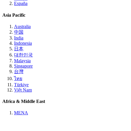
España
Asia Pacific
Australia
中国
India
Indonesia
日本
대한민국
Malaysia
Singapore
台灣
ไทย
Türkiye
Việt Nam
Africa & Middle East
MENA