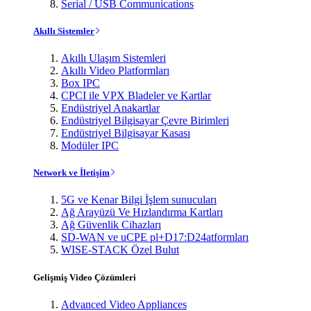
Serial / USB Communications
Akıllı Sistemler
Akıllı Ulaşım Sistemleri
Akıllı Video Platformları
Box IPC
CPCI ile VPX Bladeler ve Kartlar
Endüstriyel Anakartlar
Endüstriyel Bilgisayar Çevre Birimleri
Endüstriyel Bilgisayar Kasası
Modüler IPC
Network ve İletişim
5G ve Kenar Bilgi İşlem sunucuları
Ağ Arayüzü Ve Hızlandırma Kartları
Ağ Güvenlik Cihazları
SD-WAN ve uCPE pl+D17:D24atformları
WISE-STACK Özel Bulut
Gelişmiş Video Çözümleri
Advanced Video Appliances