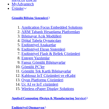
MyAdvantech
Ürünler
Gömülü Bilişim Sistemleri
Application Focus Embedded Solutions
ARM Tabanlı Hesaplama Platformları
Bilgisayar Açık Modülleri
Dijital Tabela Oynatıcıları
Endüstriyel Anakartlar
Endüstriyel Ekran Sistemleri
Endüstriyel Flash & Bellek Çözümleri
Entegre Yazılımlar
Fansız Gömülü Bilgisayarlar
Gömülü PC'ler
Gömülü Tek Kartlı Bilgisayarlar
Kablosuz IoT Çözümleri ve eKağıt
Oyun Platformu Çözümleri
Uç AI ve IoT çözümleri
Wireless ePaper Display Solutions
Applied Computing (Design & Manufacturing Service)
Endüstriyel Otomasyon