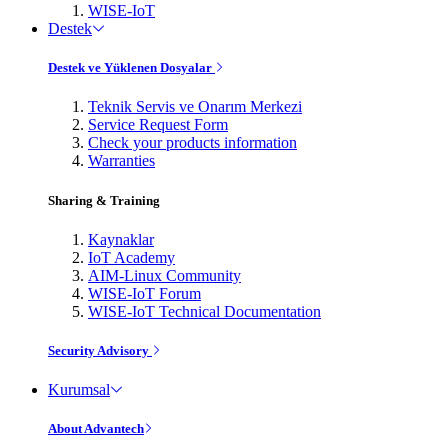
WISE-IoT
Destek
Destek ve Yüklenen Dosyalar
Teknik Servis ve Onarım Merkezi
Service Request Form
Check your products information
Warranties
Sharing & Training
Kaynaklar
IoT Academy
AIM-Linux Community
WISE-IoT Forum
WISE-IoT Technical Documentation
Security Advisory
Kurumsal
About Advantech