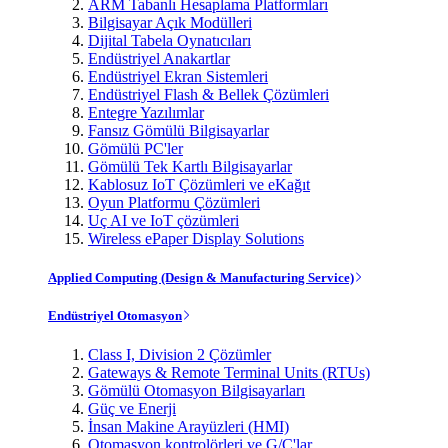
ARM Tabanlı Hesaplama Platformları
Bilgisayar Açık Modülleri
Dijital Tabela Oynatıcıları
Endüstriyel Anakartlar
Endüstriyel Ekran Sistemleri
Endüstriyel Flash & Bellek Çözümleri
Entegre Yazılımlar
Fansız Gömülü Bilgisayarlar
Gömülü PC'ler
Gömülü Tek Kartlı Bilgisayarlar
Kablosuz IoT Çözümleri ve eKağıt
Oyun Platformu Çözümleri
Uç AI ve IoT çözümleri
Wireless ePaper Display Solutions
Applied Computing (Design & Manufacturing Service)
Endüstriyel Otomasyon
Class I, Division 2 Çözümler
Gateways & Remote Terminal Units (RTUs)
Gömülü Otomasyon Bilgisayarları
Güç ve Enerji
İnsan Makine Arayüzleri (HMI)
Otomasyon kontrolörleri ve G/Ç'lar