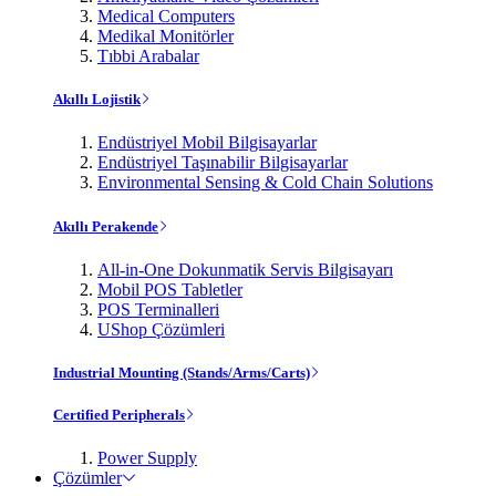
Medical Computers
Medikal Monitörler
Tıbbi Arabalar
Akıllı Lojistik
Endüstriyel Mobil Bilgisayarlar
Endüstriyel Taşınabilir Bilgisayarlar
Environmental Sensing & Cold Chain Solutions
Akıllı Perakende
All-in-One Dokunmatik Servis Bilgisayarı
Mobil POS Tabletler
POS Terminalleri
UShop Çözümleri
Industrial Mounting (Stands/Arms/Carts)
Certified Peripherals
Power Supply
Çözümler