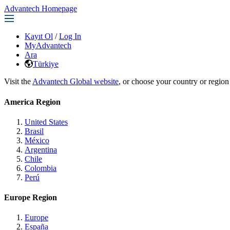
Advantech Homepage
Kayıt Ol
/
Log In
MyAdvantech
Ara
Türkiye
Visit the
Advantech Global website
, or choose your country or region
America Region
United States
Brasil
México
Argentina
Chile
Colombia
Perú
Europe Region
Europe
España