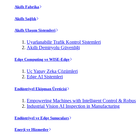
Akıllı Fabrika
Akıllı Sağlık
Akıllı Ulaşım Sistemleri
Uyarlanabilir Trafik Kontrol Sistemleri
Akıllı Demiryolu Güvenliği
Edge Computing ve WISE-Edge
Uç Yapay Zeka Çözümleri
Edge AI Sistemleri
Endüstriyel Ekipman Üreticisi
Empowering Machines with Intelligent Control & Robu
Industrial Vision AI Inspection in Manufacturing
Endüstriyel ve Edge Sunucuları
Enerji ve Hizmetler