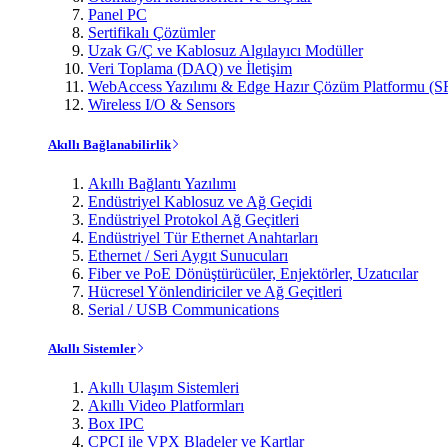
Panel PC
Sertifikalı Çözümler
Uzak G/Ç ve Kablosuz Algılayıcı Modüller
Veri Toplama (DAQ) ve İletişim
WebAccess Yazılımı & Edge Hazır Çözüm Platformu (S
Wireless I/O & Sensors
Akıllı Bağlanabilirlik
Akıllı Bağlantı Yazılımı
Endüstriyel Kablosuz ve Ağ Geçidi
Endüstriyel Protokol Ağ Geçitleri
Endüstriyel Tür Ethernet Anahtarları
Ethernet / Seri Aygıt Sunucuları
Fiber ve PoE Dönüştürücüler, Enjektörler, Uzatıcılar
Hücresel Yönlendiriciler ve Ağ Geçitleri
Serial / USB Communications
Akıllı Sistemler
Akıllı Ulaşım Sistemleri
Akıllı Video Platformları
Box IPC
CPCI ile VPX Bladeler ve Kartlar