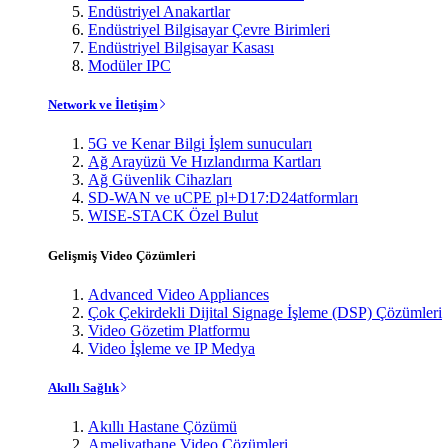
Endüstriyel Anakartlar
Endüstriyel Bilgisayar Çevre Birimleri
Endüstriyel Bilgisayar Kasası
Modüler IPC
Network ve İletişim
5G ve Kenar Bilgi İşlem sunucuları
Ağ Arayüzü Ve Hızlandırma Kartları
Ağ Güvenlik Cihazları
SD-WAN ve uCPE pl+D17:D24atformları
WISE-STACK Özel Bulut
Gelişmiş Video Çözümleri
Advanced Video Appliances
Çok Çekirdekli Dijital Signage İşleme (DSP) Çözümleri
Video Gözetim Platformu
Video İşleme ve IP Medya
Akıllı Sağlık
Akıllı Hastane Çözümü
Ameliyathane Video Çözümleri