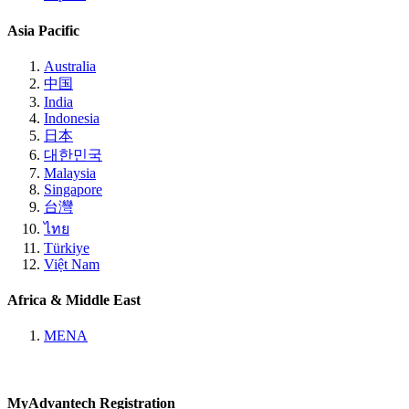
Asia Pacific
Australia
中国
India
Indonesia
日本
대한민국
Malaysia
Singapore
台灣
ไทย
Türkiye
Việt Nam
Africa & Middle East
MENA
MyAdvantech Registration