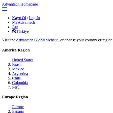
Advantech Homepage
Kayıt Ol
/
Log In
MyAdvantech
Ara
Türkiye
Visit the
Advantech Global website
, or choose your country or region
America Region
United States
Brasil
México
Argentina
Chile
Colombia
Perú
Europe Region
Europe
España