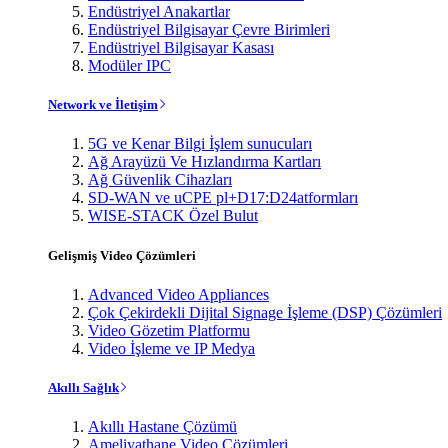
Endüstriyel Anakartlar
Endüstriyel Bilgisayar Çevre Birimleri
Endüstriyel Bilgisayar Kasası
Modüler IPC
Network ve İletişim
5G ve Kenar Bilgi İşlem sunucuları
Ağ Arayüzü Ve Hızlandırma Kartları
Ağ Güvenlik Cihazları
SD-WAN ve uCPE pl+D17:D24atformları
WISE-STACK Özel Bulut
Gelişmiş Video Çözümleri
Advanced Video Appliances
Çok Çekirdekli Dijital Signage İşleme (DSP) Çözümleri
Video Gözetim Platformu
Video İşleme ve IP Medya
Akıllı Sağlık
Akıllı Hastane Çözümü
Ameliyathane Video Çözümleri