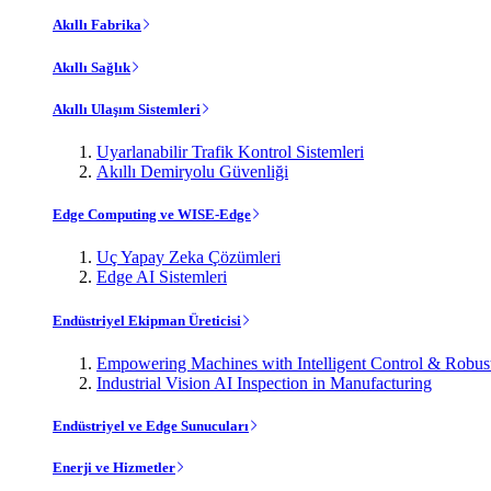
Akıllı Fabrika
Akıllı Sağlık
Akıllı Ulaşım Sistemleri
Uyarlanabilir Trafik Kontrol Sistemleri
Akıllı Demiryolu Güvenliği
Edge Computing ve WISE-Edge
Uç Yapay Zeka Çözümleri
Edge AI Sistemleri
Endüstriyel Ekipman Üreticisi
Empowering Machines with Intelligent Control & Robu
Industrial Vision AI Inspection in Manufacturing
Endüstriyel ve Edge Sunucuları
Enerji ve Hizmetler