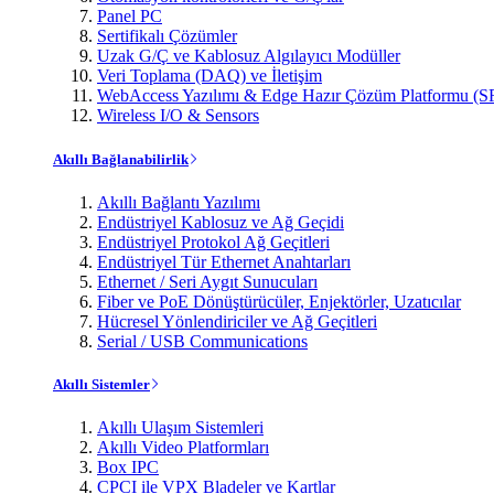
Panel PC
Sertifikalı Çözümler
Uzak G/Ç ve Kablosuz Algılayıcı Modüller
Veri Toplama (DAQ) ve İletişim
WebAccess Yazılımı & Edge Hazır Çözüm Platformu (S
Wireless I/O & Sensors
Akıllı Bağlanabilirlik
Akıllı Bağlantı Yazılımı
Endüstriyel Kablosuz ve Ağ Geçidi
Endüstriyel Protokol Ağ Geçitleri
Endüstriyel Tür Ethernet Anahtarları
Ethernet / Seri Aygıt Sunucuları
Fiber ve PoE Dönüştürücüler, Enjektörler, Uzatıcılar
Hücresel Yönlendiriciler ve Ağ Geçitleri
Serial / USB Communications
Akıllı Sistemler
Akıllı Ulaşım Sistemleri
Akıllı Video Platformları
Box IPC
CPCI ile VPX Bladeler ve Kartlar