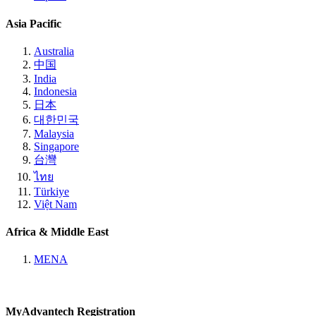
Asia Pacific
Australia
中国
India
Indonesia
日本
대한민국
Malaysia
Singapore
台灣
ไทย
Türkiye
Việt Nam
Africa & Middle East
MENA
MyAdvantech Registration