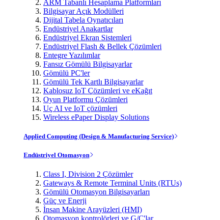
ARM Tabanlı Hesaplama Platformları
Bilgisayar Açık Modülleri
Dijital Tabela Oynatıcıları
Endüstriyel Anakartlar
Endüstriyel Ekran Sistemleri
Endüstriyel Flash & Bellek Çözümleri
Entegre Yazılımlar
Fansız Gömülü Bilgisayarlar
Gömülü PC'ler
Gömülü Tek Kartlı Bilgisayarlar
Kablosuz IoT Çözümleri ve eKağıt
Oyun Platformu Çözümleri
Uç AI ve IoT çözümleri
Wireless ePaper Display Solutions
Applied Computing (Design & Manufacturing Service)
Endüstriyel Otomasyon
Class I, Division 2 Çözümler
Gateways & Remote Terminal Units (RTUs)
Gömülü Otomasyon Bilgisayarları
Güç ve Enerji
İnsan Makine Arayüzleri (HMI)
Otomasyon kontrolörleri ve G/Ç'lar