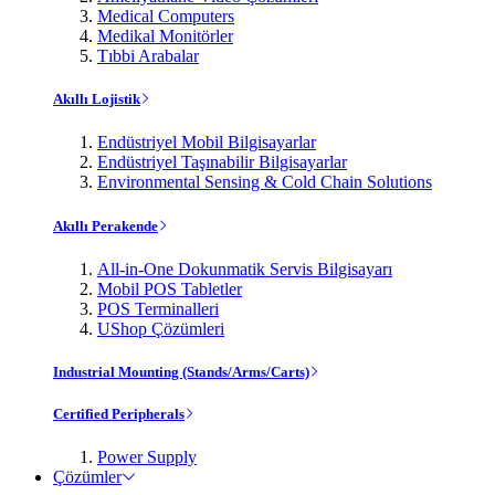
Medical Computers
Medikal Monitörler
Tıbbi Arabalar
Akıllı Lojistik
Endüstriyel Mobil Bilgisayarlar
Endüstriyel Taşınabilir Bilgisayarlar
Environmental Sensing & Cold Chain Solutions
Akıllı Perakende
All-in-One Dokunmatik Servis Bilgisayarı
Mobil POS Tabletler
POS Terminalleri
UShop Çözümleri
Industrial Mounting (Stands/Arms/Carts)
Certified Peripherals
Power Supply
Çözümler