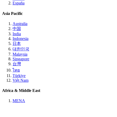
España
Asia Pacific
Australia
中国
India
Indonesia
日本
대한민국
Malaysia
Singapore
台灣
ไทย
Türkiye
Việt Nam
Africa & Middle East
MENA