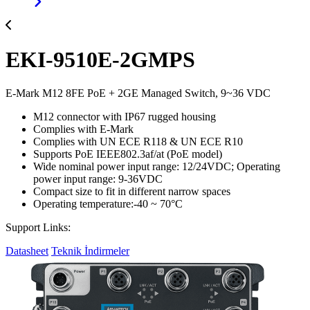
EKI-9510E-2GMPS
E-Mark M12 8FE PoE + 2GE Managed Switch, 9~36 VDC
M12 connector with IP67 rugged housing
Complies with E-Mark
Complies with UN ECE R118 & UN ECE R10
Supports PoE IEEE802.3af/at (PoE model)
Wide nominal power input range: 12/24VDC; Operating
power input range: 9-36VDC
Compact size to fit in different narrow spaces
Operating temperature:-40 ~ 70°C
Support Links:
Datasheet
Teknik İndirmeler