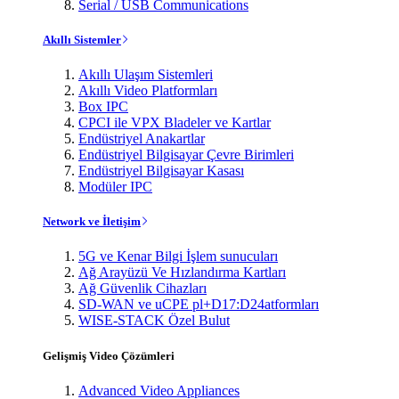
Serial / USB Communications
Akıllı Sistemler
Akıllı Ulaşım Sistemleri
Akıllı Video Platformları
Box IPC
CPCI ile VPX Bladeler ve Kartlar
Endüstriyel Anakartlar
Endüstriyel Bilgisayar Çevre Birimleri
Endüstriyel Bilgisayar Kasası
Modüler IPC
Network ve İletişim
5G ve Kenar Bilgi İşlem sunucuları
Ağ Arayüzü Ve Hızlandırma Kartları
Ağ Güvenlik Cihazları
SD-WAN ve uCPE pl+D17:D24atformları
WISE-STACK Özel Bulut
Gelişmiş Video Çözümleri
Advanced Video Appliances