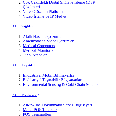
Çok Çekirdekli Dijital Signage İşleme (DSP)
Çözümleri
Video Gözetim Platformu
Video İşleme ve IP Medya
Akıllı Sağlık
Akıllı Hastane Çözümü
Ameliyathane Video Çözümleri
Medical Computers
Medikal Monitörler
Tıbbi Arabalar
Akıllı Lojistik
Endüstriyel Mobil Bilgisayarlar
Endüstriyel Taşınabilir Bilgisayarlar
Environmental Sensing & Cold Chain Solutions
Akıllı Perakende
All-in-One Dokunmatik Servis Bilgisayarı
Mobil POS Tabletler
POS Terminalleri