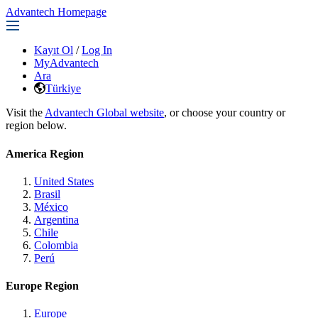
Advantech Homepage
Kayıt Ol
/
Log In
MyAdvantech
Ara
Türkiye
Visit the
Advantech Global website
, or choose your country or
region below.
America Region
United States
Brasil
México
Argentina
Chile
Colombia
Perú
Europe Region
Europe