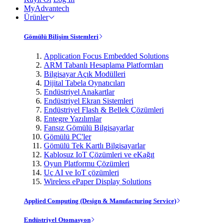
MyAdvantech
Ürünler
Gömülü Bilişim Sistemleri
Application Focus Embedded Solutions
ARM Tabanlı Hesaplama Platformları
Bilgisayar Açık Modülleri
Dijital Tabela Oynatıcıları
Endüstriyel Anakartlar
Endüstriyel Ekran Sistemleri
Endüstriyel Flash & Bellek Çözümleri
Entegre Yazılımlar
Fansız Gömülü Bilgisayarlar
Gömülü PC'ler
Gömülü Tek Kartlı Bilgisayarlar
Kablosuz IoT Çözümleri ve eKağıt
Oyun Platformu Çözümleri
Uç AI ve IoT çözümleri
Wireless ePaper Display Solutions
Applied Computing (Design & Manufacturing Service)
Endüstriyel Otomasyon