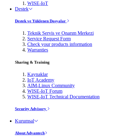
WISE-IoT
Destek
Destek ve Yüklenen Dosyalar
Teknik Servis ve Onarım Merkezi
Service Request Form
Check your products information
Warranties
Sharing & Training
Kaynaklar
IoT Academy
AIM-Linux Community
WISE-IoT Forum
WISE-IoT Technical Documentation
Security Advisory
Kurumsal
About Advantech