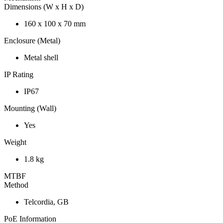
Dimensions (W x H x D)
160 x 100 x 70 mm
Enclosure (Metal)
Metal shell
IP Rating
IP67
Mounting (Wall)
Yes
Weight
1.8 kg
MTBF
Method
Telcordia, GB
PoE Information