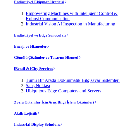
Endüstriyel Ekipman Üreticisi
Empowering Machines with Intelligent Control &
Robust Communication
Industrial Vision AI Inspection in Manufacturing
Endüstriyel ve Edge Sunucuları
Enerji ve Hizmetler
Gömülü Çözümler ve Tasarım Hizmeti
iRetail & iCity Services
Tümü Bir Arada Dokunmatik Bilgisayar Sistemleri
Satış Noktası
Ubiquitous Edge Computers and Servers
Zorlu Ortamlar İçin Araç Bilgi İşlem Çözümleri
Akıllı Lojistik
Industrial Display Solutions