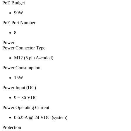
PoE Budget
90W
PoE Port Number
8
Power
Power Connector Type
M12 (5 pin A-coded)
Power Consumption
15W
Power Input (DC)
9 ~ 36 VDC
Power Operating Current
0.625A @ 24 VDC (system)
Protection