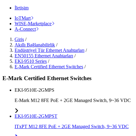
İletişim
IoTMart
WISE-Marketplace
A-Connect
Giriş
/
Akıllı Bağlanabilirlik
/
Endüstriyel Tür Ethernet Anahtarları
/
EN50155 Ethernet Anahtarları
/
EKI-9510 Series
/
E-Mark Certified Ethernet Switches
/
E-Mark Certified Ethernet Switches
EKI-9510E-2GMPS
E-Mark M12 8FE PoE + 2GE Managed Switch, 9~36 VDC
EKI-9510E-2GMPST
ITxPT M12 8FE PoE + 2GE Managed Switch, 9~36 VDC