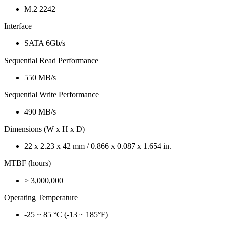
M.2 2242
Interface
SATA 6Gb/s
Sequential Read Performance
550 MB/s
Sequential Write Performance
490 MB/s
Dimensions (W x H x D)
22 x 2.23 x 42 mm / 0.866 x 0.087 x 1.654 in.
MTBF (hours)
> 3,000,000
Operating Temperature
-25 ~ 85 °C (-13 ~ 185°F)