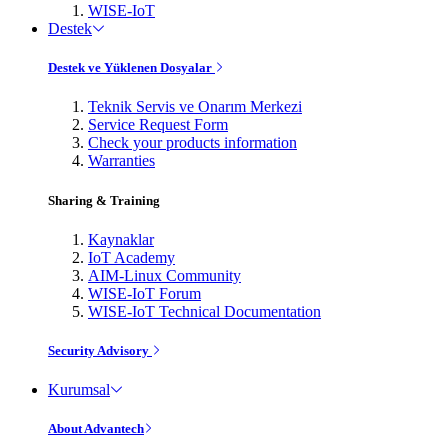
WISE-IoT
Destek
Destek ve Yüklenen Dosyalar
Teknik Servis ve Onarım Merkezi
Service Request Form
Check your products information
Warranties
Sharing & Training
Kaynaklar
IoT Academy
AIM-Linux Community
WISE-IoT Forum
WISE-IoT Technical Documentation
Security Advisory
Kurumsal
About Advantech