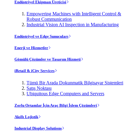
Endüstriyel Ekipman Üreticisi
Empowering Machines with Intelligent Control &
Robust Communication
Industrial Vision AI Inspection in Manufacturing
Endüstriyel ve Edge Sunucuları
Enerji ve Hizmetler
Gömülü Çözümler ve Tasarım Hizmeti
iRetail & iCity Services
Tümü Bir Arada Dokunmatik Bilgisayar Sistemleri
Satış Noktası
Ubiquitous Edge Computers and Servers
Zorlu Ortamlar İçin Araç Bilgi İşlem Çözümleri
Akıllı Lojistik
Industrial Display Solutions