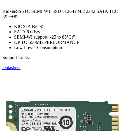
Kioxia/SSSTC SEMI-WT SSD 512GB M.2 2242 SATA TLC
-25~+85
KIOXIA BiCS5
SATA 6 GB/s
SEMI-WI support (-25 to 85°C)"
UP TO 550MB PERFORMANCE
Low Power Consumption
Support Links:
Datasheet