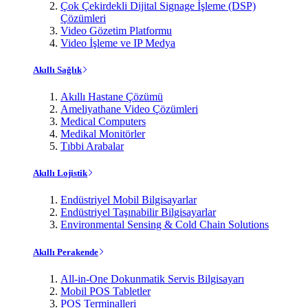
Çok Çekirdekli Dijital Signage İşleme (DSP)
Çözümleri
Video Gözetim Platformu
Video İşleme ve IP Medya
Akıllı Sağlık
Akıllı Hastane Çözümü
Ameliyathane Video Çözümleri
Medical Computers
Medikal Monitörler
Tıbbi Arabalar
Akıllı Lojistik
Endüstriyel Mobil Bilgisayarlar
Endüstriyel Taşınabilir Bilgisayarlar
Environmental Sensing & Cold Chain Solutions
Akıllı Perakende
All-in-One Dokunmatik Servis Bilgisayarı
Mobil POS Tabletler
POS Terminalleri