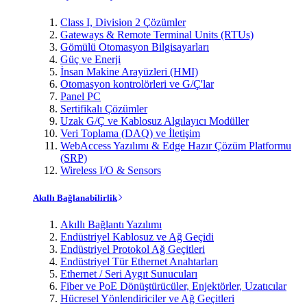
Class I, Division 2 Çözümler
Gateways & Remote Terminal Units (RTUs)
Gömülü Otomasyon Bilgisayarları
Güç ve Enerji
İnsan Makine Arayüzleri (HMI)
Otomasyon kontrolörleri ve G/Ç'lar
Panel PC
Sertifikalı Çözümler
Uzak G/Ç ve Kablosuz Algılayıcı Modüller
Veri Toplama (DAQ) ve İletişim
WebAccess Yazılımı & Edge Hazır Çözüm Platformu
(SRP)
Wireless I/O & Sensors
Akıllı Bağlanabilirlik
Akıllı Bağlantı Yazılımı
Endüstriyel Kablosuz ve Ağ Geçidi
Endüstriyel Protokol Ağ Geçitleri
Endüstriyel Tür Ethernet Anahtarları
Ethernet / Seri Aygıt Sunucuları
Fiber ve PoE Dönüştürücüler, Enjektörler, Uzatıcılar
Hücresel Yönlendiriciler ve Ağ Geçitleri