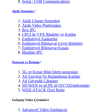
Serial / USB Communications
Akıllı Sistemler
Akıllı Ulaşım Sistemleri
Akıllı Video Platformları
Box IPC
CPCI ile VPX Bladeler ve Kartlar
Endüstriyel Anakartlar
Endüstriyel Bilgisayar Çevre Birimleri
Endüstriyel Bilgisayar Kasası
Modüler IPC
Network ve İletişim
5G ve Kenar Bilgi İşlem sunucuları
Ağ Arayüzü Ve Hızlandırma Kartları
Ağ Güvenlik Cihazları
SD-WAN ve uCPE pl+D17:D24atformları
WISE-STACK Özel Bulut
Gelişmiş Video Çözümleri
Advanced Video Appliances