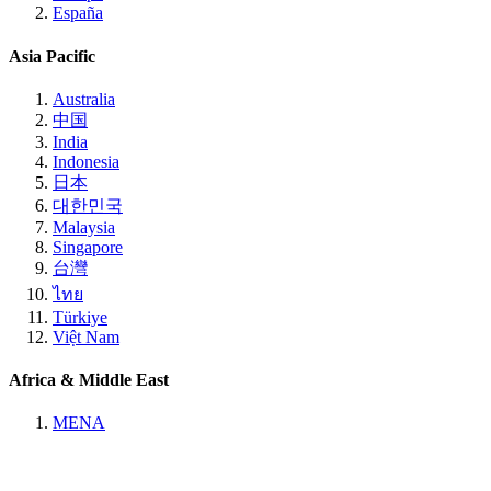
España
Asia Pacific
Australia
中国
India
Indonesia
日本
대한민국
Malaysia
Singapore
台灣
ไทย
Türkiye
Việt Nam
Africa & Middle East
MENA