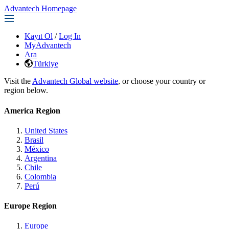
Advantech Homepage
Kayıt Ol
/
Log In
MyAdvantech
Ara
Türkiye
Visit the
Advantech Global website
, or choose your country or
region below.
America Region
United States
Brasil
México
Argentina
Chile
Colombia
Perú
Europe Region
Europe