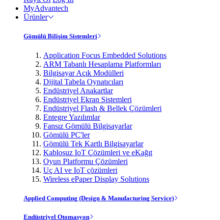
MyAdvantech
Ürünler
Gömülü Bilişim Sistemleri
Application Focus Embedded Solutions
ARM Tabanlı Hesaplama Platformları
Bilgisayar Açık Modülleri
Dijital Tabela Oynatıcıları
Endüstriyel Anakartlar
Endüstriyel Ekran Sistemleri
Endüstriyel Flash & Bellek Çözümleri
Entegre Yazılımlar
Fansız Gömülü Bilgisayarlar
Gömülü PC'ler
Gömülü Tek Kartlı Bilgisayarlar
Kablosuz IoT Çözümleri ve eKağıt
Oyun Platformu Çözümleri
Uç AI ve IoT çözümleri
Wireless ePaper Display Solutions
Applied Computing (Design & Manufacturing Service)
Endüstriyel Otomasyon