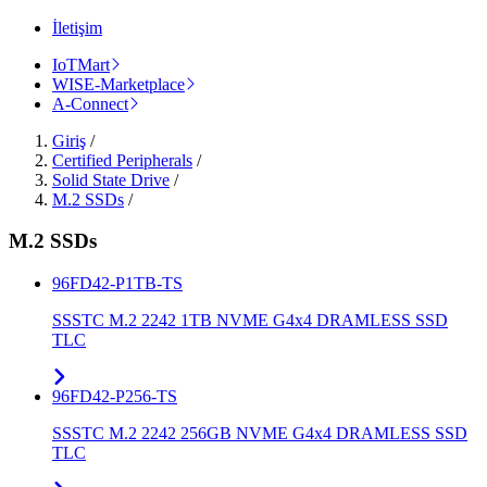
İletişim
IoTMart
WISE-Marketplace
A-Connect
Giriş
/
Certified Peripherals
/
Solid State Drive
/
M.2 SSDs
/
M.2 SSDs
96FD42-P1TB-TS
SSSTC M.2 2242 1TB NVME G4x4 DRAMLESS SSD
TLC
96FD42-P256-TS
SSSTC M.2 2242 256GB NVME G4x4 DRAMLESS SSD
TLC