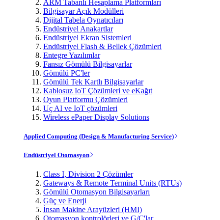
ARM Tabanlı Hesaplama Platformları
Bilgisayar Açık Modülleri
Dijital Tabela Oynatıcıları
Endüstriyel Anakartlar
Endüstriyel Ekran Sistemleri
Endüstriyel Flash & Bellek Çözümleri
Entegre Yazılımlar
Fansız Gömülü Bilgisayarlar
Gömülü PC'ler
Gömülü Tek Kartlı Bilgisayarlar
Kablosuz IoT Çözümleri ve eKağıt
Oyun Platformu Çözümleri
Uç AI ve IoT çözümleri
Wireless ePaper Display Solutions
Applied Computing (Design & Manufacturing Service)
Endüstriyel Otomasyon
Class I, Division 2 Çözümler
Gateways & Remote Terminal Units (RTUs)
Gömülü Otomasyon Bilgisayarları
Güç ve Enerji
İnsan Makine Arayüzleri (HMI)
Otomasyon kontrolörleri ve G/Ç'lar