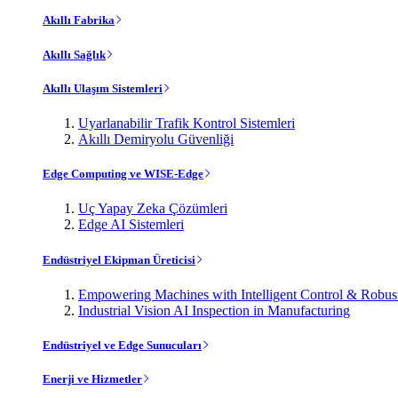
Akıllı Fabrika
Akıllı Sağlık
Akıllı Ulaşım Sistemleri
Uyarlanabilir Trafik Kontrol Sistemleri
Akıllı Demiryolu Güvenliği
Edge Computing ve WISE-Edge
Uç Yapay Zeka Çözümleri
Edge AI Sistemleri
Endüstriyel Ekipman Üreticisi
Empowering Machines with Intelligent Control & Robu
Industrial Vision AI Inspection in Manufacturing
Endüstriyel ve Edge Sunucuları
Enerji ve Hizmetler