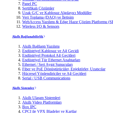
Panel PC
Sertifikalı Çözümler
Uzak G/Ç ve Kablosuz Algılayıcı Modüller
Veri Toplama (DAQ) ve İletişim
WebAccess Yazılımı & Edge Hazır Çözüm Platformu (S
Wireless I/O & Sensors
Akıllı Bağlanabilirlik
Akıllı Bağlantı Yazılımı
Endüstriyel Kablosuz ve Ağ Geçidi
Endüstriyel Protokol Ağ Geçitleri
Endüstriyel Tür Ethernet Anahtarları
Ethernet / Seri Aygıt Sunucuları
Fiber ve PoE Dönüştürücüler, Enjektörler, Uzatıcılar
Hücresel Yönlendiriciler ve Ağ Geçitleri
Serial / USB Communications
Akıllı Sistemler
Akıllı Ulaşım Sistemleri
Akıllı Video Platformları
Box IPC
CPCI ile VPX Bladeler ve Kartlar