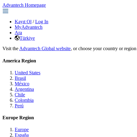
Advantech Homepage
Kayıt Ol
/
Log In
MyAdvantech
Ara
Türkiye
Visit the
Advantech Global website
, or choose your country or region
America Region
United States
Brasil
México
Argentina
Chile
Colombia
Perú
Europe Region
Europe
España