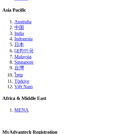
Asia Pacific
Australia
中国
India
Indonesia
日本
대한민국
Malaysia
Singapore
台灣
ไทย
Türkiye
Việt Nam
Africa & Middle East
MENA
MyAdvantech Registration