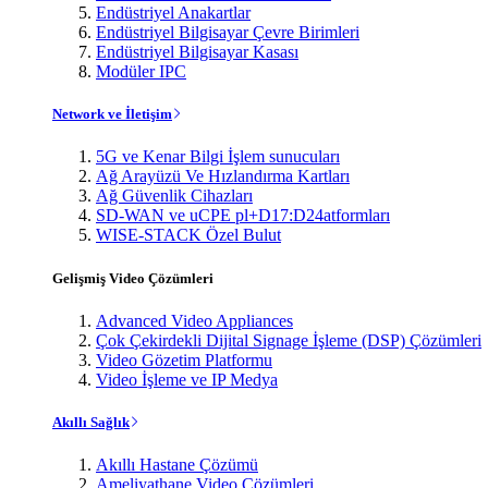
Endüstriyel Anakartlar
Endüstriyel Bilgisayar Çevre Birimleri
Endüstriyel Bilgisayar Kasası
Modüler IPC
Network ve İletişim
5G ve Kenar Bilgi İşlem sunucuları
Ağ Arayüzü Ve Hızlandırma Kartları
Ağ Güvenlik Cihazları
SD-WAN ve uCPE pl+D17:D24atformları
WISE-STACK Özel Bulut
Gelişmiş Video Çözümleri
Advanced Video Appliances
Çok Çekirdekli Dijital Signage İşleme (DSP) Çözümleri
Video Gözetim Platformu
Video İşleme ve IP Medya
Akıllı Sağlık
Akıllı Hastane Çözümü
Ameliyathane Video Çözümleri