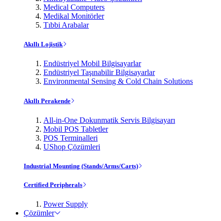
Medical Computers
Medikal Monitörler
Tıbbi Arabalar
Akıllı Lojistik
Endüstriyel Mobil Bilgisayarlar
Endüstriyel Taşınabilir Bilgisayarlar
Environmental Sensing & Cold Chain Solutions
Akıllı Perakende
All-in-One Dokunmatik Servis Bilgisayarı
Mobil POS Tabletler
POS Terminalleri
UShop Çözümleri
Industrial Mounting (Stands/Arms/Carts)
Certified Peripherals
Power Supply
Çözümler