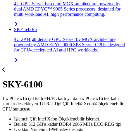
4U GPU Server based on MGX architecture, powered by
dual AMD EPYC™ 9005 Series processors, designed for
multi-workload AI, high-performance computing.
SKY-642E5
4U 2P High-density GPU Server by MGX architecture,
powered by AMD EPYC 9006 SP8 Server CPUs, designed
for GPU-accelerated AI and HPC workloads.
SKY-6100
1 x PCIe x16 çift katlı FH/FL kartı ya da 5 x PCIe x16 tek katlı
kartları destekleyen 1U Raf Tipi Çift Intel® Xeon® ölçeklenebilir
GPU sunucusu
İşlemci: Çift Intel Xeon Ölçeklenebilir İşlemci.
Bellek: 512 GB'a kadar DDR4 2666 MHz ECC-REG tipi.
Uzaktan Yönetim: IPMI işlev desteği.