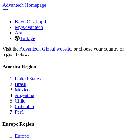
Advantech Homepage
Kayıt Ol
/
Log In
MyAdvantech
Ara
Türkiye
Visit the
Advantech Global website
, or choose your country or
region below.
America Region
United States
Brasil
México
Argentina
Chile
Colombia
Perú
Europe Region
Europe