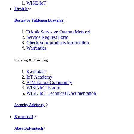
WISE-IoT
Destek
Destek ve Yüklenen Dosyalar
Teknik Servis ve Onarım Merkezi
Service Request Form
Check your products information
Warranties
Sharing & Training
Kaynaklar
IoT Academy
AIM-Linux Community
WISE-IoT Forum
WISE-IoT Technical Documentation
Security Advisory
Kurumsal
About Advantech