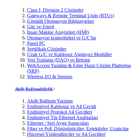
Class I, Division 2 Çözümler
Gateways & Remote Terminal Units (RTUs)
Gömülü Otomasyon Bilgisayarları
Güç ve Enerji
İnsan Makine Arayüzleri (HMI)
Otomasyon kontrolörleri ve G/Ç'lar
Panel PC
Sertifikalı Çözümler
Uzak G/Ç ve Kablosuz Algılayıcı Modüller
Veri Toplama (DAQ) ve İletişim
WebAccess Yazılımı & Edge Hazır Çözüm Platformu
(SRP)
Wireless I/O & Sensors
Akıllı Bağlanabilirlik
Akıllı Bağlantı Yazılımı
Endüstriyel Kablosuz ve Ağ Geçidi
Endüstriyel Protokol Ağ Geçitleri
Endüstriyel Tür Ethernet Anahtarları
Ethernet / Seri Aygıt Sunucuları
Fiber ve PoE Dönüştürücüler, Enjektörler, Uzatıcılar
Hücresel Yönlendiriciler ve Ağ Geçitleri