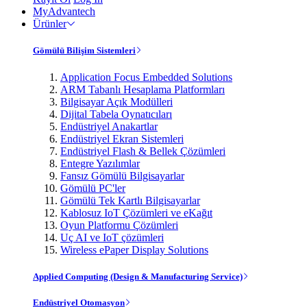
MyAdvantech
Ürünler
Gömülü Bilişim Sistemleri
Application Focus Embedded Solutions
ARM Tabanlı Hesaplama Platformları
Bilgisayar Açık Modülleri
Dijital Tabela Oynatıcıları
Endüstriyel Anakartlar
Endüstriyel Ekran Sistemleri
Endüstriyel Flash & Bellek Çözümleri
Entegre Yazılımlar
Fansız Gömülü Bilgisayarlar
Gömülü PC'ler
Gömülü Tek Kartlı Bilgisayarlar
Kablosuz IoT Çözümleri ve eKağıt
Oyun Platformu Çözümleri
Uç AI ve IoT çözümleri
Wireless ePaper Display Solutions
Applied Computing (Design & Manufacturing Service)
Endüstriyel Otomasyon