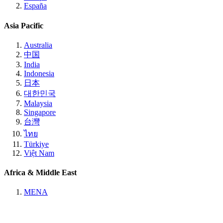
España
Asia Pacific
Australia
中国
India
Indonesia
日本
대한민국
Malaysia
Singapore
台灣
ไทย
Türkiye
Việt Nam
Africa & Middle East
MENA