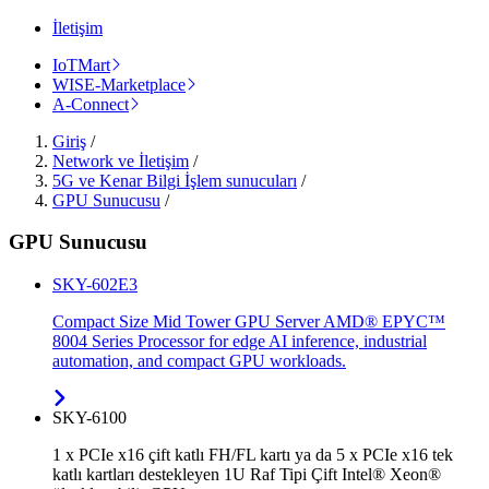
İletişim
IoTMart
WISE-Marketplace
A-Connect
Giriş
/
Network ve İletişim
/
5G ve Kenar Bilgi İşlem sunucuları
/
GPU Sunucusu
/
GPU Sunucusu
SKY-602E3
Compact Size Mid Tower GPU Server AMD® EPYC™
8004 Series Processor for edge AI inference, industrial
automation, and compact GPU workloads.
SKY-6100
1 x PCIe x16 çift katlı FH/FL kartı ya da 5 x PCIe x16 tek
katlı kartları destekleyen 1U Raf Tipi Çift Intel® Xeon®