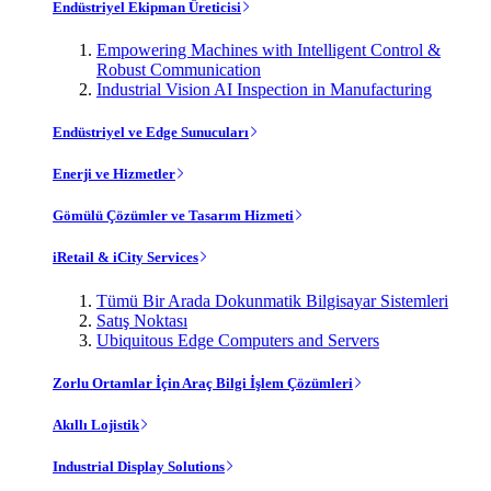
Endüstriyel Ekipman Üreticisi
Empowering Machines with Intelligent Control &
Robust Communication
Industrial Vision AI Inspection in Manufacturing
Endüstriyel ve Edge Sunucuları
Enerji ve Hizmetler
Gömülü Çözümler ve Tasarım Hizmeti
iRetail & iCity Services
Tümü Bir Arada Dokunmatik Bilgisayar Sistemleri
Satış Noktası
Ubiquitous Edge Computers and Servers
Zorlu Ortamlar İçin Araç Bilgi İşlem Çözümleri
Akıllı Lojistik
Industrial Display Solutions