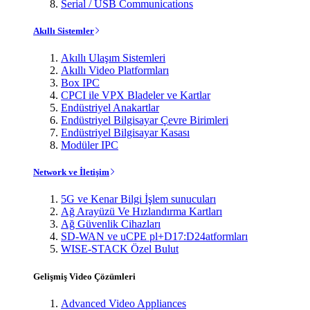
Serial / USB Communications
Akıllı Sistemler
Akıllı Ulaşım Sistemleri
Akıllı Video Platformları
Box IPC
CPCI ile VPX Bladeler ve Kartlar
Endüstriyel Anakartlar
Endüstriyel Bilgisayar Çevre Birimleri
Endüstriyel Bilgisayar Kasası
Modüler IPC
Network ve İletişim
5G ve Kenar Bilgi İşlem sunucuları
Ağ Arayüzü Ve Hızlandırma Kartları
Ağ Güvenlik Cihazları
SD-WAN ve uCPE pl+D17:D24atformları
WISE-STACK Özel Bulut
Gelişmiş Video Çözümleri
Advanced Video Appliances