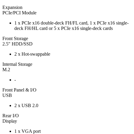
Expansion
PCIe/PCI Module
1 x PCIe x16 double-deck FH/FL card, 1 x PCIe x16 single-
deck FH/HL card or 5 x PCIe x16 single-deck cards
Front Storage
2.5" HDD/SSD
2 x Hot-swappable
Internal Storage
M.2
-
Front Panel & I/O
USB
2 x USB 2.0
Rear I/O
Display
1 x VGA port