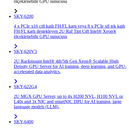
ölçeklenebilir GPU sunucusu
SKY-6200
4 x PCIe x16 çift katlı FH/FL kartı veya 8 x PCIe x8 tek katlı
FH/FL kartı destekleyen 2U Raf Tipi Çift Intel® Xeon®
ölçeklenebilir GPU sunucusu
SKY-620V3
2U Rackmount Intel® 4th/5th Gen Xeon® Scalable High
Density GPU Server for AI training, deep learning, and GPU-
accelerated data analytics.
SKY-622G4
2U MGX GPU Server, up to 4x H200 NVL, H100 NVL or
L40s and 3x NIC and smartNIC DPU for AI training, large
language models (LLM).
SKY-6400