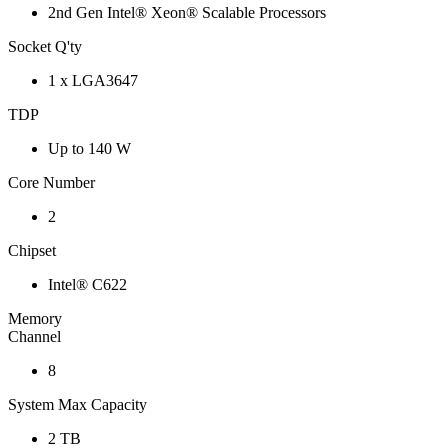
2nd Gen Intel® Xeon® Scalable Processors
Socket Q'ty
1 x LGA3647
TDP
Up to 140 W
Core Number
2
Chipset
Intel® C622
Memory
Channel
8
System Max Capacity
2 TB