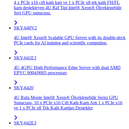
4 x PCIe x16 çift katlı kart ve 1 x PCIe x8 tek katlı FH/FL
kartı destekleyen 4U Raf Tipi Intel® Xeon® Ölçeklenebilir
Seri GPU sunucusu.
SKY-640V2
4U Intel® Xeon® Scalable GPU Server with 4x double-deck
PCIe cards for AI training and scientific computing.
SKY-641E3
4U 4GPU High Performance Edge Server with dual AMD
EPYC 9004/9005 processors
SKY-6420
4U Rafa Monte Intel® Xeon® Ölçeklenebilir Serisi GPU
Sunucusu, 10 x PCIe x16 Çift Katlı Kartı Artı 1 x PCIe x16
ve 1 x PCIe x8 Tek Katlı Kartları Destekler
SKY-642E3