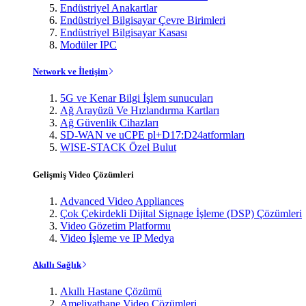
Endüstriyel Anakartlar
Endüstriyel Bilgisayar Çevre Birimleri
Endüstriyel Bilgisayar Kasası
Modüler IPC
Network ve İletişim
5G ve Kenar Bilgi İşlem sunucuları
Ağ Arayüzü Ve Hızlandırma Kartları
Ağ Güvenlik Cihazları
SD-WAN ve uCPE pl+D17:D24atformları
WISE-STACK Özel Bulut
Gelişmiş Video Çözümleri
Advanced Video Appliances
Çok Çekirdekli Dijital Signage İşleme (DSP) Çözümleri
Video Gözetim Platformu
Video İşleme ve IP Medya
Akıllı Sağlık
Akıllı Hastane Çözümü
Ameliyathane Video Çözümleri