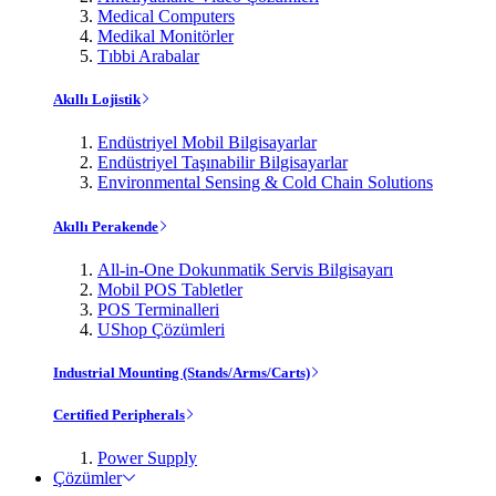
Medical Computers
Medikal Monitörler
Tıbbi Arabalar
Akıllı Lojistik
Endüstriyel Mobil Bilgisayarlar
Endüstriyel Taşınabilir Bilgisayarlar
Environmental Sensing & Cold Chain Solutions
Akıllı Perakende
All-in-One Dokunmatik Servis Bilgisayarı
Mobil POS Tabletler
POS Terminalleri
UShop Çözümleri
Industrial Mounting (Stands/Arms/Carts)
Certified Peripherals
Power Supply
Çözümler