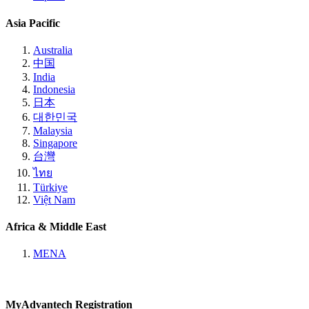
Asia Pacific
Australia
中国
India
Indonesia
日本
대한민국
Malaysia
Singapore
台灣
ไทย
Türkiye
Việt Nam
Africa & Middle East
MENA
MyAdvantech Registration