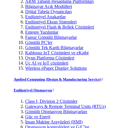
ARM Tabanlı Hesaplama Platformları
Bilgisayar Açık Modülleri
Dijital Tabela Oynatıcıları
Endüstriyel Anakartlar
Endüstriyel Ekran Sistemleri
Endüstriyel Flash & Bellek Çözümleri
Entegre Yazılımlar
Fansız Gömülü Bilgisayarlar
Gömülü PC'ler
Gömülü Tek Kartlı Bilgisayarlar
Kablosuz IoT Çözümleri ve eKağıt
Oyun Platformu Çözümleri
Uç AI ve IoT çözümleri
Wireless ePaper Display Solutions
Applied Computing (Design & Manufacturing Service)
Endüstriyel Otomasyon
Class I, Division 2 Çözümler
Gateways & Remote Terminal Units (RTUs)
Gömülü Otomasyon Bilgisayarları
Güç ve Enerji
İnsan Makine Arayüzleri (HMI)
Otomasyon kontrolörleri ve G/Ç'lar