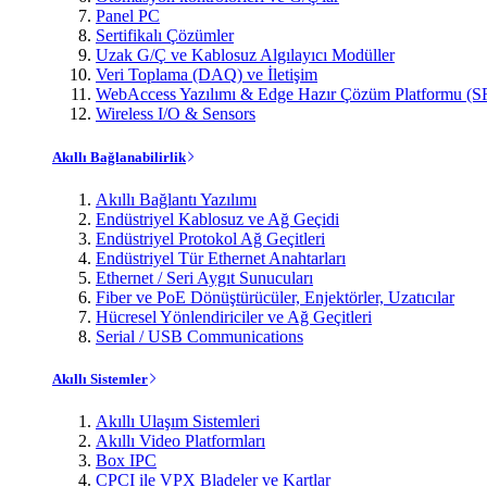
Panel PC
Sertifikalı Çözümler
Uzak G/Ç ve Kablosuz Algılayıcı Modüller
Veri Toplama (DAQ) ve İletişim
WebAccess Yazılımı & Edge Hazır Çözüm Platformu (S
Wireless I/O & Sensors
Akıllı Bağlanabilirlik
Akıllı Bağlantı Yazılımı
Endüstriyel Kablosuz ve Ağ Geçidi
Endüstriyel Protokol Ağ Geçitleri
Endüstriyel Tür Ethernet Anahtarları
Ethernet / Seri Aygıt Sunucuları
Fiber ve PoE Dönüştürücüler, Enjektörler, Uzatıcılar
Hücresel Yönlendiriciler ve Ağ Geçitleri
Serial / USB Communications
Akıllı Sistemler
Akıllı Ulaşım Sistemleri
Akıllı Video Platformları
Box IPC
CPCI ile VPX Bladeler ve Kartlar