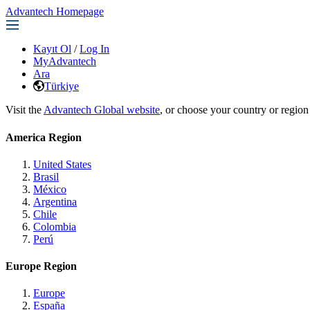
Advantech Homepage
Kayıt Ol
/
Log In
MyAdvantech
Ara
Türkiye
Visit the
Advantech Global website
, or choose your country or region
America Region
United States
Brasil
México
Argentina
Chile
Colombia
Perú
Europe Region
Europe
España