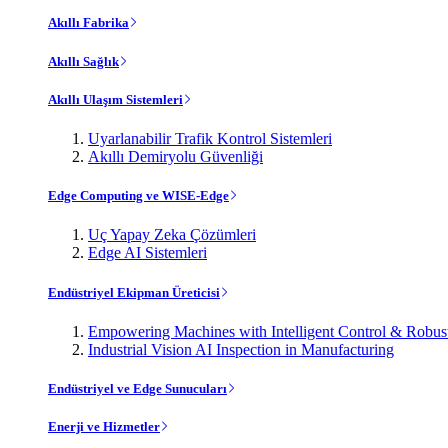
Akıllı Fabrika
Akıllı Sağlık
Akıllı Ulaşım Sistemleri
Uyarlanabilir Trafik Kontrol Sistemleri
Akıllı Demiryolu Güvenliği
Edge Computing ve WISE-Edge
Uç Yapay Zeka Çözümleri
Edge AI Sistemleri
Endüstriyel Ekipman Üreticisi
Empowering Machines with Intelligent Control & Robu
Industrial Vision AI Inspection in Manufacturing
Endüstriyel ve Edge Sunucuları
Enerji ve Hizmetler