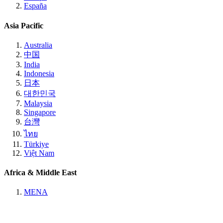
España
Asia Pacific
Australia
中国
India
Indonesia
日本
대한민국
Malaysia
Singapore
台灣
ไทย
Türkiye
Việt Nam
Africa & Middle East
MENA