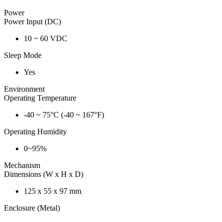
Power
Power Input (DC)
10 ~ 60 VDC
Sleep Mode
Yes
Environment
Operating Temperature
-40 ~ 75°C (-40 ~ 167°F)
Operating Humidity
0~95%
Mechanism
Dimensions (W x H x D)
125 x 55 x 97 mm
Enclosure (Metal)