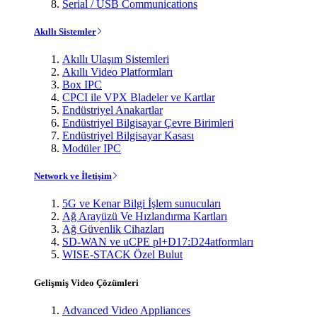
Serial / USB Communications
Akıllı Sistemler
Akıllı Ulaşım Sistemleri
Akıllı Video Platformları
Box IPC
CPCI ile VPX Bladeler ve Kartlar
Endüstriyel Anakartlar
Endüstriyel Bilgisayar Çevre Birimleri
Endüstriyel Bilgisayar Kasası
Modüler IPC
Network ve İletişim
5G ve Kenar Bilgi İşlem sunucuları
Ağ Arayüzü Ve Hızlandırma Kartları
Ağ Güvenlik Cihazları
SD-WAN ve uCPE pl+D17:D24atformları
WISE-STACK Özel Bulut
Gelişmiş Video Çözümleri
Advanced Video Appliances