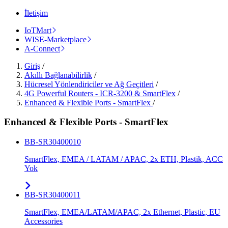
İletişim
IoTMart
WISE-Marketplace
A-Connect
Giriş
/
Akıllı Bağlanabilirlik
/
Hücresel Yönlendiriciler ve Ağ Geçitleri
/
4G Powerful Routers - ICR-3200 & SmartFlex
/
Enhanced & Flexible Ports - SmartFlex
/
Enhanced & Flexible Ports - SmartFlex
BB-SR30400010
SmartFlex, EMEA / LATAM / APAC, 2x ETH, Plastik, ACC
Yok
BB-SR30400011
SmartFlex, EMEA/LATAM/APAC, 2x Ethernet, Plastic, EU
Accessories