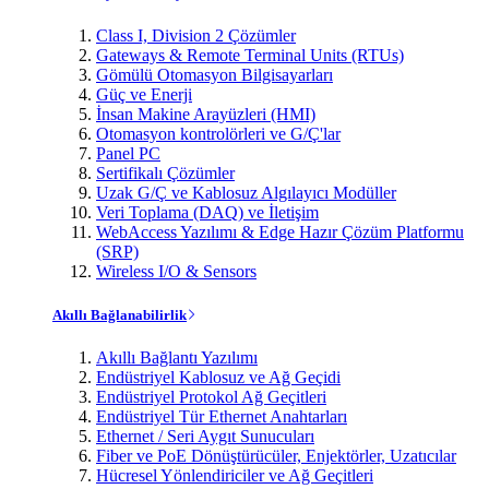
Class I, Division 2 Çözümler
Gateways & Remote Terminal Units (RTUs)
Gömülü Otomasyon Bilgisayarları
Güç ve Enerji
İnsan Makine Arayüzleri (HMI)
Otomasyon kontrolörleri ve G/Ç'lar
Panel PC
Sertifikalı Çözümler
Uzak G/Ç ve Kablosuz Algılayıcı Modüller
Veri Toplama (DAQ) ve İletişim
WebAccess Yazılımı & Edge Hazır Çözüm Platformu
(SRP)
Wireless I/O & Sensors
Akıllı Bağlanabilirlik
Akıllı Bağlantı Yazılımı
Endüstriyel Kablosuz ve Ağ Geçidi
Endüstriyel Protokol Ağ Geçitleri
Endüstriyel Tür Ethernet Anahtarları
Ethernet / Seri Aygıt Sunucuları
Fiber ve PoE Dönüştürücüler, Enjektörler, Uzatıcılar
Hücresel Yönlendiriciler ve Ağ Geçitleri