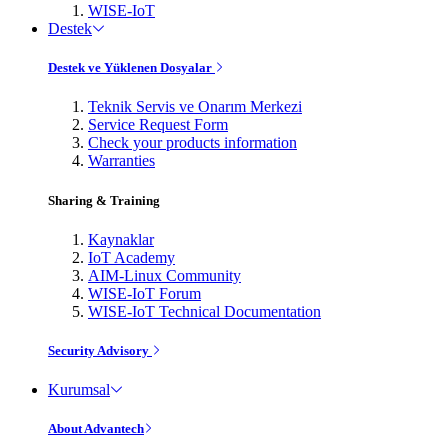
WISE-IoT
Destek
Destek ve Yüklenen Dosyalar
Teknik Servis ve Onarım Merkezi
Service Request Form
Check your products information
Warranties
Sharing & Training
Kaynaklar
IoT Academy
AIM-Linux Community
WISE-IoT Forum
WISE-IoT Technical Documentation
Security Advisory
Kurumsal
About Advantech