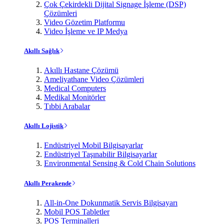
Çok Çekirdekli Dijital Signage İşleme (DSP)
Çözümleri
Video Gözetim Platformu
Video İşleme ve IP Medya
Akıllı Sağlık
Akıllı Hastane Çözümü
Ameliyathane Video Çözümleri
Medical Computers
Medikal Monitörler
Tıbbi Arabalar
Akıllı Lojistik
Endüstriyel Mobil Bilgisayarlar
Endüstriyel Taşınabilir Bilgisayarlar
Environmental Sensing & Cold Chain Solutions
Akıllı Perakende
All-in-One Dokunmatik Servis Bilgisayarı
Mobil POS Tabletler
POS Terminalleri