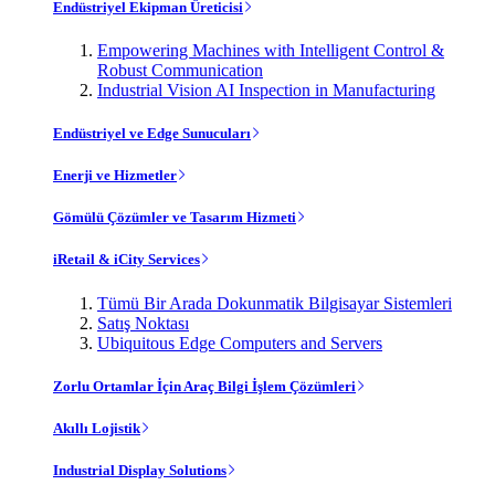
Endüstriyel Ekipman Üreticisi
Empowering Machines with Intelligent Control &
Robust Communication
Industrial Vision AI Inspection in Manufacturing
Endüstriyel ve Edge Sunucuları
Enerji ve Hizmetler
Gömülü Çözümler ve Tasarım Hizmeti
iRetail & iCity Services
Tümü Bir Arada Dokunmatik Bilgisayar Sistemleri
Satış Noktası
Ubiquitous Edge Computers and Servers
Zorlu Ortamlar İçin Araç Bilgi İşlem Çözümleri
Akıllı Lojistik
Industrial Display Solutions