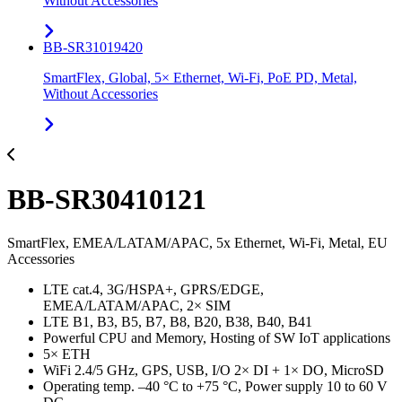
Without Accessories
BB-SR31019420
SmartFlex, Global, 5× Ethernet, Wi-Fi, PoE PD, Metal,
Without Accessories
BB-SR30410121
SmartFlex, EMEA/LATAM/APAC, 5x Ethernet, Wi-Fi, Metal, EU
Accessories
LTE cat.4, 3G/HSPA+, GPRS/EDGE,
EMEA/LATAM/APAC, 2× SIM
LTE B1, B3, B5, B7, B8, B20, B38, B40, B41
Powerful CPU and Memory, Hosting of SW IoT applications
5× ETH
WiFi 2.4/5 GHz, GPS, USB, I/O 2× DI + 1× DO, MicroSD
Operating temp. –40 °C to +75 °C, Power supply 10 to 60 V