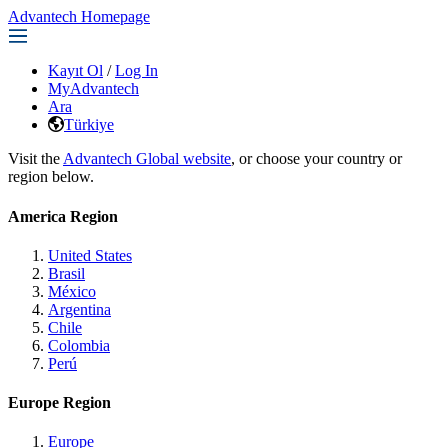
Advantech Homepage
Kayıt Ol
/
Log In
MyAdvantech
Ara
Türkiye
Visit the
Advantech Global website
, or choose your country or
region below.
America Region
United States
Brasil
México
Argentina
Chile
Colombia
Perú
Europe Region
Europe