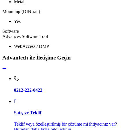
Metal
Mounting (DIN-rail)
Yes
Software
Advances Software Tool
WebAccess / DMP
Advantech ile İletişime Geçin
0212-222-0422
Satış ve Teklif
Teklif veya özelleştirilmiş bir çözüme mi ihtiyacınız var?
Buradan daha fazla bilgi edinin.