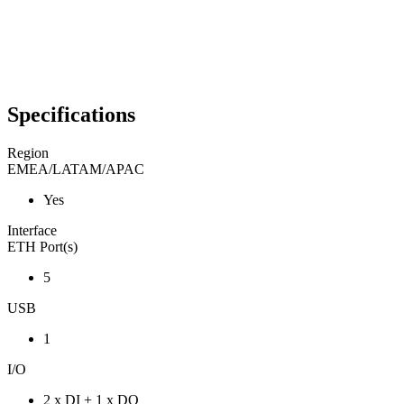
Specifications
Region
EMEA/LATAM/APAC
Yes
Interface
ETH Port(s)
5
USB
1
I/O
2 x DI + 1 x DO