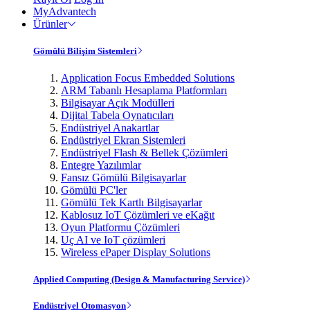
MyAdvantech
Ürünler
Gömülü Bilişim Sistemleri
Application Focus Embedded Solutions
ARM Tabanlı Hesaplama Platformları
Bilgisayar Açık Modülleri
Dijital Tabela Oynatıcıları
Endüstriyel Anakartlar
Endüstriyel Ekran Sistemleri
Endüstriyel Flash & Bellek Çözümleri
Entegre Yazılımlar
Fansız Gömülü Bilgisayarlar
Gömülü PC'ler
Gömülü Tek Kartlı Bilgisayarlar
Kablosuz IoT Çözümleri ve eKağıt
Oyun Platformu Çözümleri
Uç AI ve IoT çözümleri
Wireless ePaper Display Solutions
Applied Computing (Design & Manufacturing Service)
Endüstriyel Otomasyon