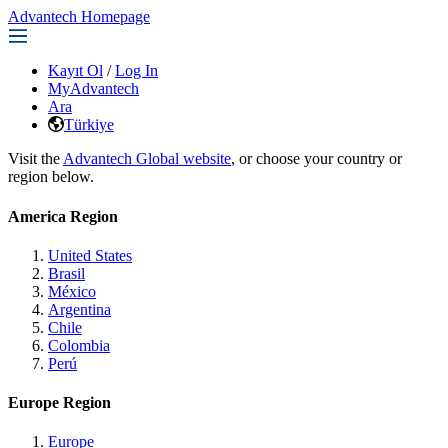
Advantech Homepage
Kayıt Ol
/
Log In
MyAdvantech
Ara
Türkiye
Visit the
Advantech Global website
, or choose your country or
region below.
America Region
United States
Brasil
México
Argentina
Chile
Colombia
Perú
Europe Region
Europe