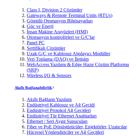
Class I, Division 2 Çözümler
Gateways & Remote Terminal Units (RTUs)
Gömülü Otomasyon Bilgisayarları
Güç ve Enerji
İnsan Makine Arayüzleri (HMI)
Otomasyon kontrolörleri ve G/Ç'lar
Panel PC
Sertifikalı Çözümler
Uzak G/Ç ve Kablosuz Algılayıcı Modüller
Veri Toplama (DAQ) ve İletişim
WebAccess Yazılımı & Edge Hazır Çözüm Platformu
(SRP)
Wireless I/O & Sensors
Akıllı Bağlanabilirlik
Akıllı Bağlantı Yazılımı
Endüstriyel Kablosuz ve Ağ Geçidi
Endüstriyel Protokol Ağ Geçitleri
Endüstriyel Tür Ethernet Anahtarları
Ethernet / Seri Aygıt Sunucuları
Fiber ve PoE Dönüştürücüler, Enjektörler, Uzatıcılar
Hücresel Yönlendiriciler ve Ağ Geçitleri