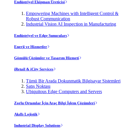
Endüstriyel Ekipman Üreticisi
Empowering Machines with Intelligent Control &
Robust Communication
Industrial Vision AI Inspection in Manufacturing
Endüstriyel ve Edge Sunucuları
Enerji ve Hizmetler
Gömülü Çözümler ve Tasarım Hizmeti
iRetail & iCity Services
Tümü Bir Arada Dokunmatik Bilgisayar Sistemleri
Satış Noktası
Ubiquitous Edge Computers and Servers
Zorlu Ortamlar İçin Araç Bilgi İşlem Çözümleri
Akıllı Lojistik
Industrial Display Solutions