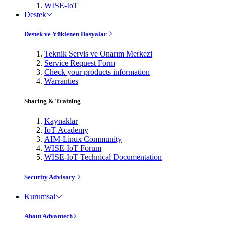
WISE-IoT
Destek
Destek ve Yüklenen Dosyalar
Teknik Servis ve Onarım Merkezi
Service Request Form
Check your products information
Warranties
Sharing & Training
Kaynaklar
IoT Academy
AIM-Linux Community
WISE-IoT Forum
WISE-IoT Technical Documentation
Security Advisory
Kurumsal
About Advantech