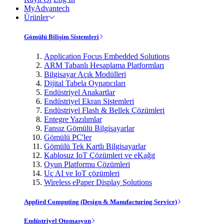
MyAdvantech
Ürünler
Gömülü Bilişim Sistemleri
Application Focus Embedded Solutions
ARM Tabanlı Hesaplama Platformları
Bilgisayar Açık Modülleri
Dijital Tabela Oynatıcıları
Endüstriyel Anakartlar
Endüstriyel Ekran Sistemleri
Endüstriyel Flash & Bellek Çözümleri
Entegre Yazılımlar
Fansız Gömülü Bilgisayarlar
Gömülü PC'ler
Gömülü Tek Kartlı Bilgisayarlar
Kablosuz IoT Çözümleri ve eKağıt
Oyun Platformu Çözümleri
Uç AI ve IoT çözümleri
Wireless ePaper Display Solutions
Applied Computing (Design & Manufacturing Service)
Endüstriyel Otomasyon