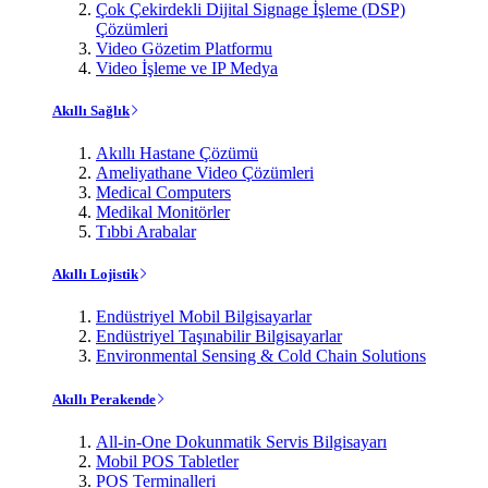
Çok Çekirdekli Dijital Signage İşleme (DSP)
Çözümleri
Video Gözetim Platformu
Video İşleme ve IP Medya
Akıllı Sağlık
Akıllı Hastane Çözümü
Ameliyathane Video Çözümleri
Medical Computers
Medikal Monitörler
Tıbbi Arabalar
Akıllı Lojistik
Endüstriyel Mobil Bilgisayarlar
Endüstriyel Taşınabilir Bilgisayarlar
Environmental Sensing & Cold Chain Solutions
Akıllı Perakende
All-in-One Dokunmatik Servis Bilgisayarı
Mobil POS Tabletler
POS Terminalleri