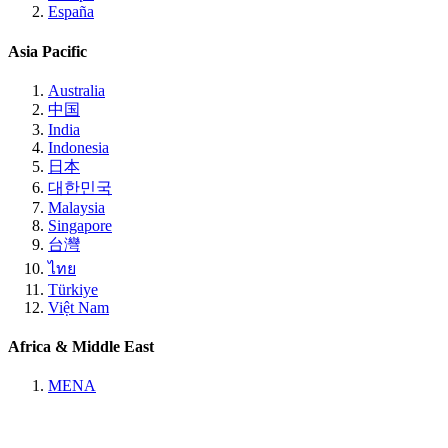
España
Asia Pacific
Australia
中国
India
Indonesia
日本
대한민국
Malaysia
Singapore
台灣
ไทย
Türkiye
Việt Nam
Africa & Middle East
MENA