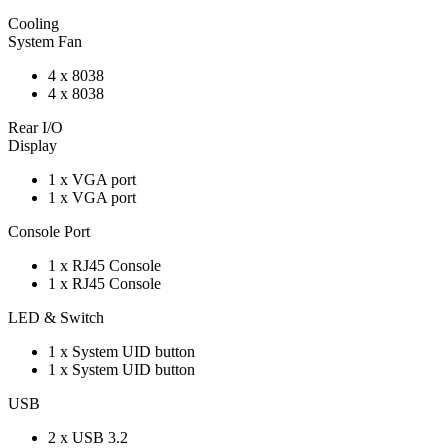
Cooling
System Fan
4 x 8038
4 x 8038
Rear I/O
Display
1 x VGA port
1 x VGA port
Console Port
1 x RJ45 Console
1 x RJ45 Console
LED & Switch
1 x System UID button
1 x System UID button
USB
2 x USB 3.2