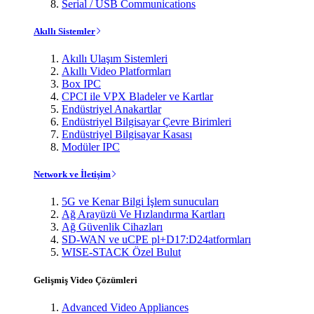
Serial / USB Communications
Akıllı Sistemler
Akıllı Ulaşım Sistemleri
Akıllı Video Platformları
Box IPC
CPCI ile VPX Bladeler ve Kartlar
Endüstriyel Anakartlar
Endüstriyel Bilgisayar Çevre Birimleri
Endüstriyel Bilgisayar Kasası
Modüler IPC
Network ve İletişim
5G ve Kenar Bilgi İşlem sunucuları
Ağ Arayüzü Ve Hızlandırma Kartları
Ağ Güvenlik Cihazları
SD-WAN ve uCPE pl+D17:D24atformları
WISE-STACK Özel Bulut
Gelişmiş Video Çözümleri
Advanced Video Appliances