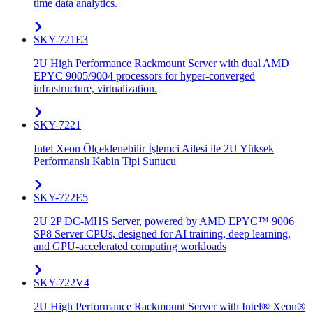
time data analytics.
SKY-721E3
2U High Performance Rackmount Server with dual AMD
EPYC 9005/9004 processors for hyper-converged
infrastructure, virtualization.
SKY-7221
Intel Xeon Ölçeklenebilir İşlemci Ailesi ile 2U Yüksek
Performanslı Kabin Tipi Sunucu
SKY-722E5
2U 2P DC-MHS Server, powered by AMD EPYC™ 9006
SP8 Server CPUs, designed for AI training, deep learning,
and GPU-accelerated computing workloads
SKY-722V4
2U High Performance Rackmount Server with Intel® Xeon®