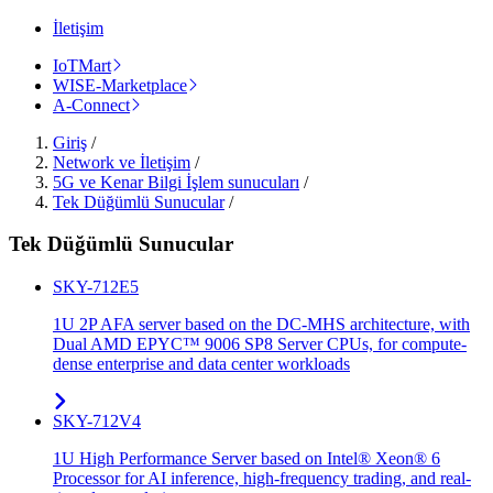
İletişim
IoTMart
WISE-Marketplace
A-Connect
Giriş
/
Network ve İletişim
/
5G ve Kenar Bilgi İşlem sunucuları
/
Tek Düğümlü Sunucular
/
Tek Düğümlü Sunucular
SKY-712E5
1U 2P AFA server based on the DC-MHS architecture, with
Dual AMD EPYC™ 9006 SP8 Server CPUs, for compute-
dense enterprise and data center workloads
SKY-712V4
1U High Performance Server based on Intel® Xeon® 6
Processor for AI inference, high-frequency trading, and real-