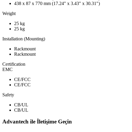
438 x 87 x 770 mm (17.24" x 3.43" x 30.31")
Weight
25 kg
25 kg
Installation (Mounting)
Rackmount
Rackmount
Certification
EMC
CE/FCC
CE/FCC
Safety
CB/UL
CB/UL
Advantech ile İletişime Geçin