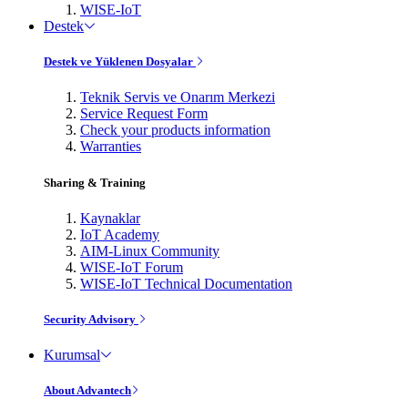
WISE-IoT
Destek
Destek ve Yüklenen Dosyalar
Teknik Servis ve Onarım Merkezi
Service Request Form
Check your products information
Warranties
Sharing & Training
Kaynaklar
IoT Academy
AIM-Linux Community
WISE-IoT Forum
WISE-IoT Technical Documentation
Security Advisory
Kurumsal
About Advantech