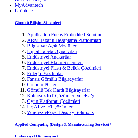
MyAdvantech
Ürünler
Gömülü Bilişim Sistemleri
Application Focus Embedded Solutions
ARM Tabanlı Hesaplama Platformları
Bilgisayar Açık Modülleri
Dijital Tabela Oynatıcıları
Endüstriyel Anakartlar
Endüstriyel Ekran Sistemleri
Endüstriyel Flash & Bellek Çözümleri
Entegre Yazılımlar
Fansız Gömülü Bilgisayarlar
Gömülü PC'ler
Gömülü Tek Kartlı Bilgisayarlar
Kablosuz IoT Çözümleri ve eKağıt
Oyun Platformu Çözümleri
Uç AI ve IoT çözümleri
Wireless ePaper Display Solutions
Applied Computing (Design & Manufacturing Service)
Endüstriyel Otomasyon