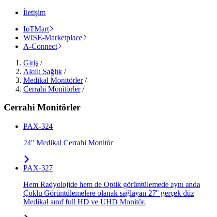
İletişim
IoTMart
WISE-Marketplace
A-Connect
Giriş
/
Akıllı Sağlık
/
Medikal Monitörler
/
Cerrahi Monitörler
/
Cerrahi Monitörler
PAX-324
24" Medikal Cerrahi Monitör
PAX-327
Hem Radyolojide hem de Optik görüntülemede aynı anda
Çoklu Görüntülemelere olanak sağlayan 27'' gerçek düz
Medikal sınıf full HD ve UHD Monitör.