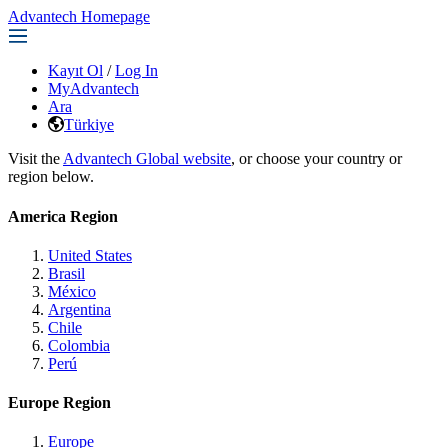
Advantech Homepage
Kayıt Ol
/
Log In
MyAdvantech
Ara
Türkiye
Visit the
Advantech Global website
, or choose your country or
region below.
America Region
United States
Brasil
México
Argentina
Chile
Colombia
Perú
Europe Region
Europe