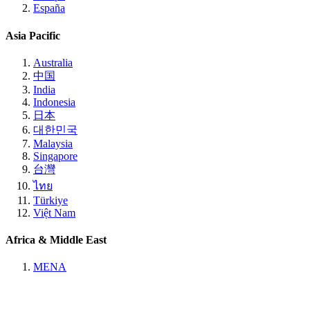
España
Asia Pacific
Australia
中国
India
Indonesia
日本
대한민국
Malaysia
Singapore
台灣
ไทย
Türkiye
Việt Nam
Africa & Middle East
MENA