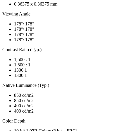
0.36375 x 0.36375 mm
Viewing Angle
178°/ 178°
178°/ 178°
178°/ 178°
178°/ 178°
Contrast Ratio (Typ.)
1,500 : 1
1,500 : 1
1300:1
1300:1
Native Luminance (Typ.)
850 cd/m2
850 cd/m2
400 cd/m2
400 cd/m2
Color Depth
10-bit 1.07B Colors (8 bit + FRC)