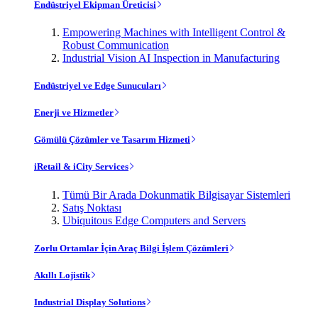
Endüstriyel Ekipman Üreticisi
Empowering Machines with Intelligent Control &
Robust Communication
Industrial Vision AI Inspection in Manufacturing
Endüstriyel ve Edge Sunucuları
Enerji ve Hizmetler
Gömülü Çözümler ve Tasarım Hizmeti
iRetail & iCity Services
Tümü Bir Arada Dokunmatik Bilgisayar Sistemleri
Satış Noktası
Ubiquitous Edge Computers and Servers
Zorlu Ortamlar İçin Araç Bilgi İşlem Çözümleri
Akıllı Lojistik
Industrial Display Solutions