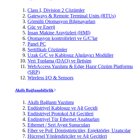
Class I, Division 2 Çözümler
Gateways & Remote Terminal Units (RTUs)
Gömülü Otomasyon Bilgisayarları
Güç ve Enerji
İnsan Makine Arayüzleri (HMI)
Otomasyon kontrolörleri ve G/Ç'lar
Panel PC
Sertifikalı Çözümler
Uzak G/Ç ve Kablosuz Algılayıcı Modüller
Veri Toplama (DAQ) ve İletişim
WebAccess Yazılımı & Edge Hazır Çözüm Platformu
(SRP)
Wireless I/O & Sensors
Akıllı Bağlanabilirlik
Akıllı Bağlantı Yazılımı
Endüstriyel Kablosuz ve Ağ Geçidi
Endüstriyel Protokol Ağ Geçitleri
Endüstriyel Tür Ethernet Anahtarları
Ethernet / Seri Aygıt Sunucuları
Fiber ve PoE Dönüştürücüler, Enjektörler, Uzatıcılar
Hücresel Yönlendiriciler ve Ağ Geçitleri