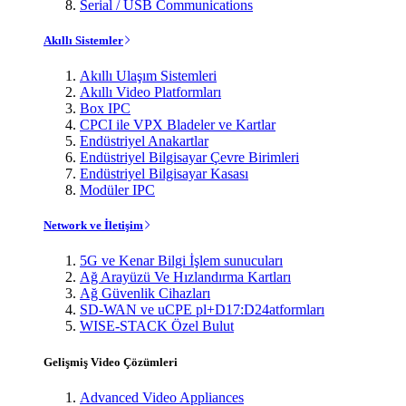
Serial / USB Communications
Akıllı Sistemler
Akıllı Ulaşım Sistemleri
Akıllı Video Platformları
Box IPC
CPCI ile VPX Bladeler ve Kartlar
Endüstriyel Anakartlar
Endüstriyel Bilgisayar Çevre Birimleri
Endüstriyel Bilgisayar Kasası
Modüler IPC
Network ve İletişim
5G ve Kenar Bilgi İşlem sunucuları
Ağ Arayüzü Ve Hızlandırma Kartları
Ağ Güvenlik Cihazları
SD-WAN ve uCPE pl+D17:D24atformları
WISE-STACK Özel Bulut
Gelişmiş Video Çözümleri
Advanced Video Appliances