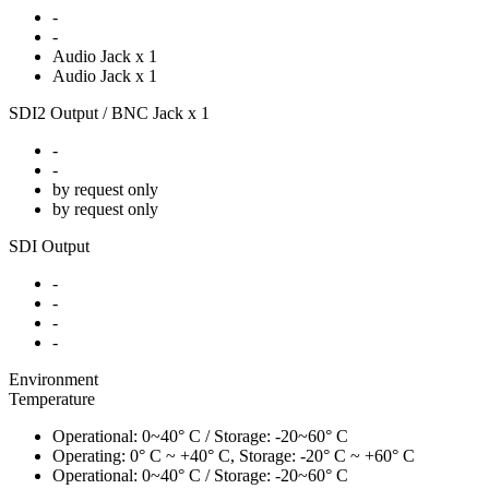
-
-
Audio Jack x 1
Audio Jack x 1
SDI2 Output / BNC Jack x 1
-
-
by request only
by request only
SDI Output
-
-
-
-
Environment
Temperature
Operational: 0~40° C / Storage: -20~60° C
Operating: 0° C ~ +40° C, Storage: -20° C ~ +60° C
Operational: 0~40° C / Storage: -20~60° C