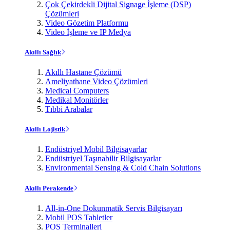
Çok Çekirdekli Dijital Signage İşleme (DSP)
Çözümleri
Video Gözetim Platformu
Video İşleme ve IP Medya
Akıllı Sağlık
Akıllı Hastane Çözümü
Ameliyathane Video Çözümleri
Medical Computers
Medikal Monitörler
Tıbbi Arabalar
Akıllı Lojistik
Endüstriyel Mobil Bilgisayarlar
Endüstriyel Taşınabilir Bilgisayarlar
Environmental Sensing & Cold Chain Solutions
Akıllı Perakende
All-in-One Dokunmatik Servis Bilgisayarı
Mobil POS Tabletler
POS Terminalleri