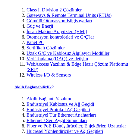
Class I, Division 2 Çözümler
Gateways & Remote Terminal Units (RTUs)
Gömülü Otomasyon Bilgisayarları
Güç ve Enerji
İnsan Makine Arayüzleri (HMI)
Otomasyon kontrolörleri ve G/Ç'lar
Panel PC
Sertifikalı Çözümler
Uzak G/Ç ve Kablosuz Algılayıcı Modüller
Veri Toplama (DAQ) ve İletişim
WebAccess Yazılımı & Edge Hazır Çözüm Platformu
(SRP)
Wireless I/O & Sensors
Akıllı Bağlanabilirlik
Akıllı Bağlantı Yazılımı
Endüstriyel Kablosuz ve Ağ Geçidi
Endüstriyel Protokol Ağ Geçitleri
Endüstriyel Tür Ethernet Anahtarları
Ethernet / Seri Aygıt Sunucuları
Fiber ve PoE Dönüştürücüler, Enjektörler, Uzatıcılar
Hücresel Yönlendiriciler ve Ağ Geçitleri