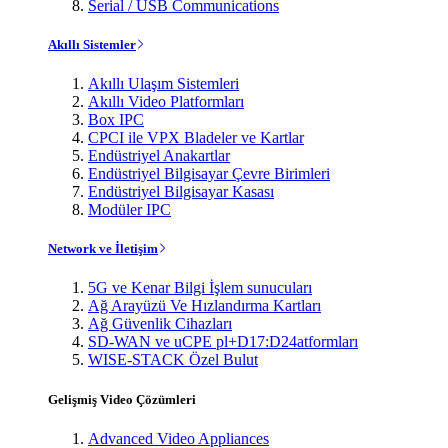
Serial / USB Communications
Akıllı Sistemler
Akıllı Ulaşım Sistemleri
Akıllı Video Platformları
Box IPC
CPCI ile VPX Bladeler ve Kartlar
Endüstriyel Anakartlar
Endüstriyel Bilgisayar Çevre Birimleri
Endüstriyel Bilgisayar Kasası
Modüler IPC
Network ve İletişim
5G ve Kenar Bilgi İşlem sunucuları
Ağ Arayüzü Ve Hızlandırma Kartları
Ağ Güvenlik Cihazları
SD-WAN ve uCPE pl+D17:D24atformları
WISE-STACK Özel Bulut
Gelişmiş Video Çözümleri
Advanced Video Appliances