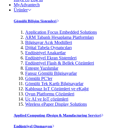
MyAdvantech
Ürünler
Gömülü Bilişim Sistemleri
Application Focus Embedded Solutions
ARM Tabanlı Hesaplama Platformları
Bilgisayar Açık Modülleri
Dijital Tabela Oynatıcıları
Endüstriyel Anakartlar
Endüstriyel Ekran Sistemleri
Endüstriyel Flash & Bellek Çözümleri
Entegre Yazılımlar
Fansız Gömülü Bilgisayarlar
Gömülü PC'ler
Gömülü Tek Kartlı Bilgisayarlar
Kablosuz IoT Çözümleri ve eKağıt
Oyun Platformu Çözümleri
Uç AI ve IoT çözümleri
Wireless ePaper Display Solutions
Applied Computing (Design & Manufacturing Service)
Endüstriyel Otomasyon