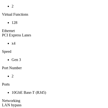
2
Virtual Functions
128
Ethernet
PCI Express Lanes
x4
Speed
Gen 3
Port Number
2
Ports
10GbE Base-T (RJ45)
Networking
LAN bypass