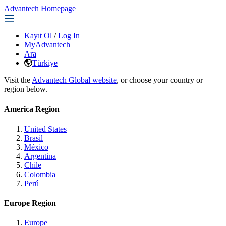
Advantech Homepage
Kayıt Ol
/
Log In
MyAdvantech
Ara
Türkiye
Visit the
Advantech Global website
, or choose your country or
region below.
America Region
United States
Brasil
México
Argentina
Chile
Colombia
Perú
Europe Region
Europe