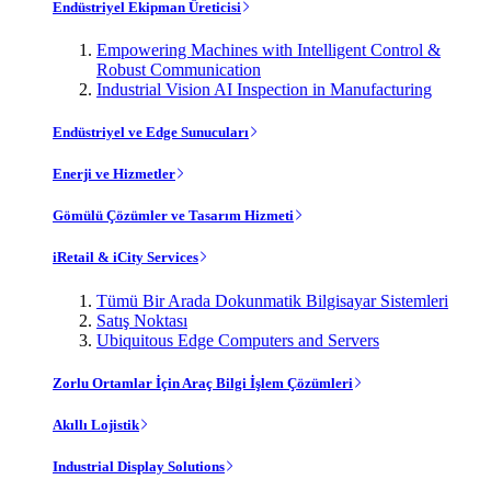
Endüstriyel Ekipman Üreticisi
Empowering Machines with Intelligent Control &
Robust Communication
Industrial Vision AI Inspection in Manufacturing
Endüstriyel ve Edge Sunucuları
Enerji ve Hizmetler
Gömülü Çözümler ve Tasarım Hizmeti
iRetail & iCity Services
Tümü Bir Arada Dokunmatik Bilgisayar Sistemleri
Satış Noktası
Ubiquitous Edge Computers and Servers
Zorlu Ortamlar İçin Araç Bilgi İşlem Çözümleri
Akıllı Lojistik
Industrial Display Solutions