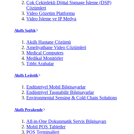
Çok Çekirdekli Dijital Signage İşleme (DSP)
Çözümleri
Video Gözetim Platformu
Video İşleme ve IP Medya
Akıllı Sağlık
Akıllı Hastane Çözümü
Ameliyathane Video Çözümleri
Medical Computers
Medikal Monitörler
Tıbbi Arabalar
Akıllı Lojistik
Endüstriyel Mobil Bilgisayarlar
Endüstriyel Taşınabilir Bilgisayarlar
Environmental Sensing & Cold Chain Solutions
Akıllı Perakende
All-in-One Dokunmatik Servis Bilgisayarı
Mobil POS Tabletler
POS Terminalleri