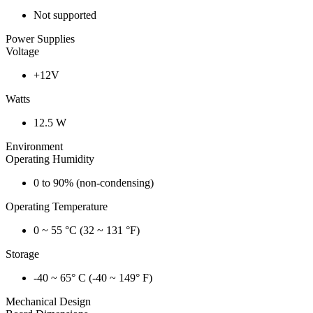
Not supported
Power Supplies
Voltage
+12V
Watts
12.5 W
Environment
Operating Humidity
0 to 90% (non-condensing)
Operating Temperature
0 ~ 55 °C (32 ~ 131 °F)
Storage
-40 ~ 65° C (-40 ~ 149° F)
Mechanical Design