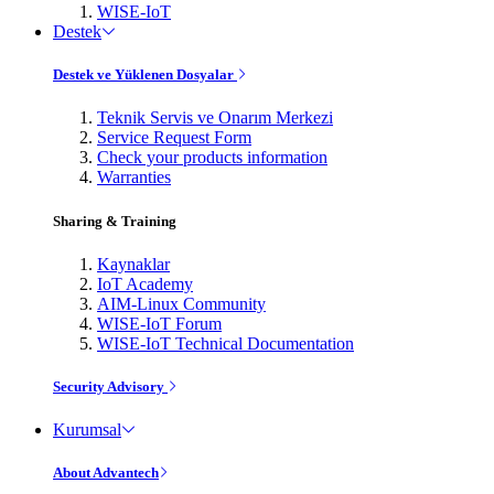
WISE-IoT
Destek
Destek ve Yüklenen Dosyalar
Teknik Servis ve Onarım Merkezi
Service Request Form
Check your products information
Warranties
Sharing & Training
Kaynaklar
IoT Academy
AIM-Linux Community
WISE-IoT Forum
WISE-IoT Technical Documentation
Security Advisory
Kurumsal
About Advantech