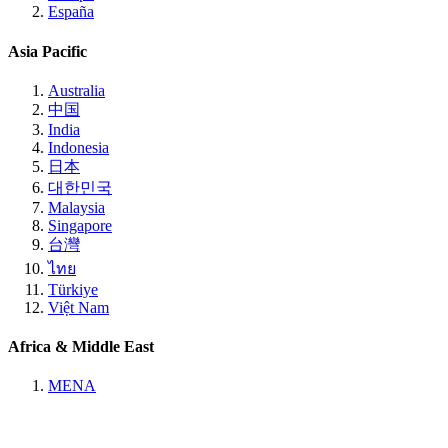
España
Asia Pacific
Australia
中国
India
Indonesia
日本
대한민국
Malaysia
Singapore
台灣
ไทย
Türkiye
Việt Nam
Africa & Middle East
MENA