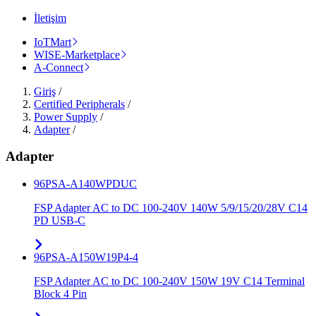
İletişim
IoTMart
WISE-Marketplace
A-Connect
Giriş
/
Certified Peripherals
/
Power Supply
/
Adapter
/
Adapter
96PSA-A140WPDUC
FSP Adapter AC to DC 100-240V 140W 5/9/15/20/28V C14
PD USB-C
96PSA-A150W19P4-4
FSP Adapter AC to DC 100-240V 150W 19V C14 Terminal
Block 4 Pin