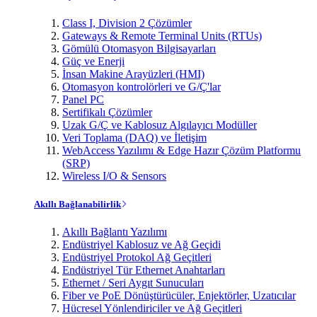
Class I, Division 2 Çözümler
Gateways & Remote Terminal Units (RTUs)
Gömülü Otomasyon Bilgisayarları
Güç ve Enerji
İnsan Makine Arayüzleri (HMI)
Otomasyon kontrolörleri ve G/Ç'lar
Panel PC
Sertifikalı Çözümler
Uzak G/Ç ve Kablosuz Algılayıcı Modüller
Veri Toplama (DAQ) ve İletişim
WebAccess Yazılımı & Edge Hazır Çözüm Platformu
(SRP)
Wireless I/O & Sensors
Akıllı Bağlanabilirlik
Akıllı Bağlantı Yazılımı
Endüstriyel Kablosuz ve Ağ Geçidi
Endüstriyel Protokol Ağ Geçitleri
Endüstriyel Tür Ethernet Anahtarları
Ethernet / Seri Aygıt Sunucuları
Fiber ve PoE Dönüştürücüler, Enjektörler, Uzatıcılar
Hücresel Yönlendiriciler ve Ağ Geçitleri