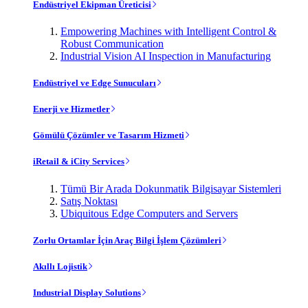
Endüstriyel Ekipman Üreticisi
Empowering Machines with Intelligent Control &
Robust Communication
Industrial Vision AI Inspection in Manufacturing
Endüstriyel ve Edge Sunucuları
Enerji ve Hizmetler
Gömülü Çözümler ve Tasarım Hizmeti
iRetail & iCity Services
Tümü Bir Arada Dokunmatik Bilgisayar Sistemleri
Satış Noktası
Ubiquitous Edge Computers and Servers
Zorlu Ortamlar İçin Araç Bilgi İşlem Çözümleri
Akıllı Lojistik
Industrial Display Solutions