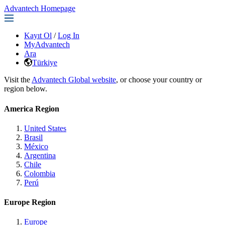
Advantech Homepage
Kayıt Ol
/
Log In
MyAdvantech
Ara
Türkiye
Visit the
Advantech Global website
, or choose your country or
region below.
America Region
United States
Brasil
México
Argentina
Chile
Colombia
Perú
Europe Region
Europe