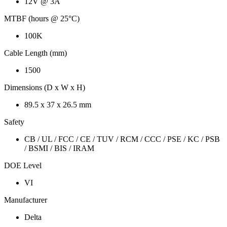
12V @ 3A
MTBF (hours @ 25°C)
100K
Cable Length (mm)
1500
Dimensions (D x W x H)
89.5 x 37 x 26.5 mm
Safety
CB / UL / FCC / CE / TUV / RCM / CCC / PSE / KC / PSB
/ BSMI / BIS / IRAM
DOE Level
VI
Manufacturer
Delta