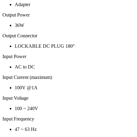
Adapter
Output Power
36W
Output Connector
LOCKABLE DC PLUG 180°
Input Power
AC to DC
Input Current (maximum)
100V @1A
Input Voltage
100 ~ 240V
Input Frequency
47 ~ 63 Hz