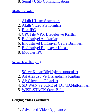
Serial / USB Communications
Akıllı Sistemler
Akıllı Ulaşım Sistemleri
Akıllı Video Platformları
Box IPC
CPCI ile VPX Bladeler ve Kartlar
Endüstriyel Anakartlar
Endüstriyel Bilgisayar Çevre Birimleri
Endüstriyel Bilgisayar Kasası
Modüler IPC
Network ve İletişim
5G ve Kenar Bilgi İşlem sunucuları
Ağ Arayüzü Ve Hızlandırma Kartları
Ağ Güvenlik Cihazları
SD-WAN ve uCPE pl+D17:D24atformları
WISE-STACK Özel Bulut
Gelişmiş Video Çözümleri
Advanced Video Appliances