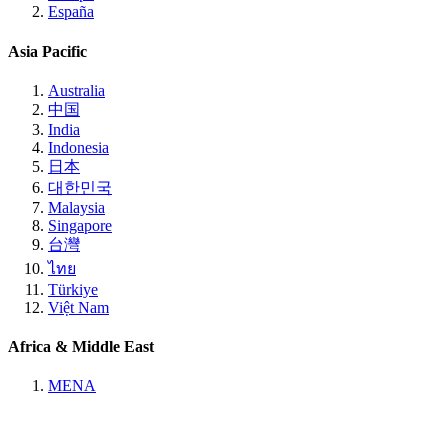
España
Asia Pacific
Australia
中国
India
Indonesia
日本
대한민국
Malaysia
Singapore
台灣
ไทย
Türkiye
Việt Nam
Africa & Middle East
MENA