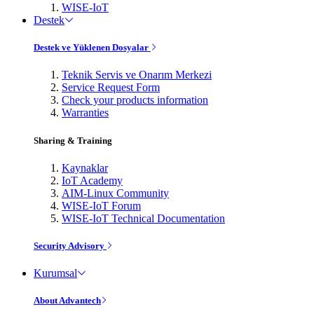
WISE-IoT
Destek
Destek ve Yüklenen Dosyalar
Teknik Servis ve Onarım Merkezi
Service Request Form
Check your products information
Warranties
Sharing & Training
Kaynaklar
IoT Academy
AIM-Linux Community
WISE-IoT Forum
WISE-IoT Technical Documentation
Security Advisory
Kurumsal
About Advantech