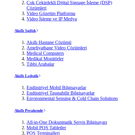
Çok Çekirdekli Dijital Signage İşleme (DSP)
Çözümleri
Video Gözetim Platformu
Video İşleme ve IP Medya
Akıllı Sağlık
Akıllı Hastane Çözümü
Ameliyathane Video Çözümleri
Medical Computers
Medikal Monitörler
Tıbbi Arabalar
Akıllı Lojistik
Endüstriyel Mobil Bilgisayarlar
Endüstriyel Taşınabilir Bilgisayarlar
Environmental Sensing & Cold Chain Solutions
Akıllı Perakende
All-in-One Dokunmatik Servis Bilgisayarı
Mobil POS Tabletler
POS Terminalleri