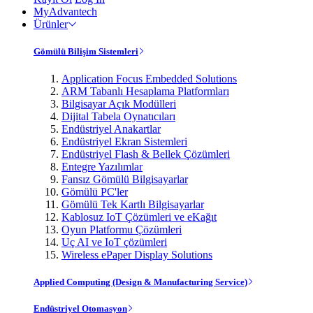
MyAdvantech
Ürünler
Gömülü Bilişim Sistemleri
Application Focus Embedded Solutions
ARM Tabanlı Hesaplama Platformları
Bilgisayar Açık Modülleri
Dijital Tabela Oynatıcıları
Endüstriyel Anakartlar
Endüstriyel Ekran Sistemleri
Endüstriyel Flash & Bellek Çözümleri
Entegre Yazılımlar
Fansız Gömülü Bilgisayarlar
Gömülü PC'ler
Gömülü Tek Kartlı Bilgisayarlar
Kablosuz IoT Çözümleri ve eKağıt
Oyun Platformu Çözümleri
Uç AI ve IoT çözümleri
Wireless ePaper Display Solutions
Applied Computing (Design & Manufacturing Service)
Endüstriyel Otomasyon