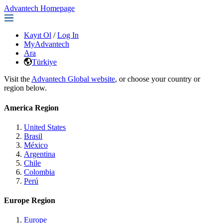
Advantech Homepage
Kayıt Ol
/
Log In
MyAdvantech
Ara
Türkiye
Visit the
Advantech Global website
, or choose your country or
region below.
America Region
United States
Brasil
México
Argentina
Chile
Colombia
Perú
Europe Region
Europe