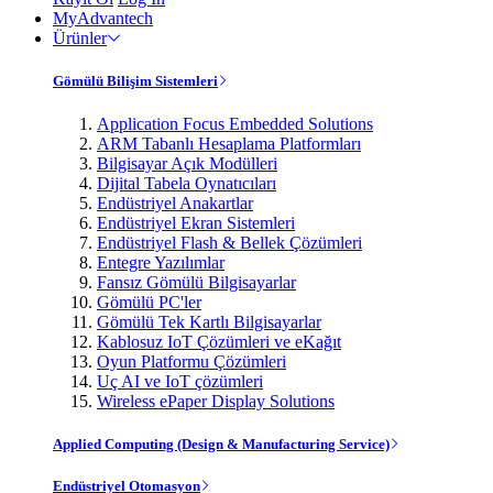
MyAdvantech
Ürünler
Gömülü Bilişim Sistemleri
Application Focus Embedded Solutions
ARM Tabanlı Hesaplama Platformları
Bilgisayar Açık Modülleri
Dijital Tabela Oynatıcıları
Endüstriyel Anakartlar
Endüstriyel Ekran Sistemleri
Endüstriyel Flash & Bellek Çözümleri
Entegre Yazılımlar
Fansız Gömülü Bilgisayarlar
Gömülü PC'ler
Gömülü Tek Kartlı Bilgisayarlar
Kablosuz IoT Çözümleri ve eKağıt
Oyun Platformu Çözümleri
Uç AI ve IoT çözümleri
Wireless ePaper Display Solutions
Applied Computing (Design & Manufacturing Service)
Endüstriyel Otomasyon