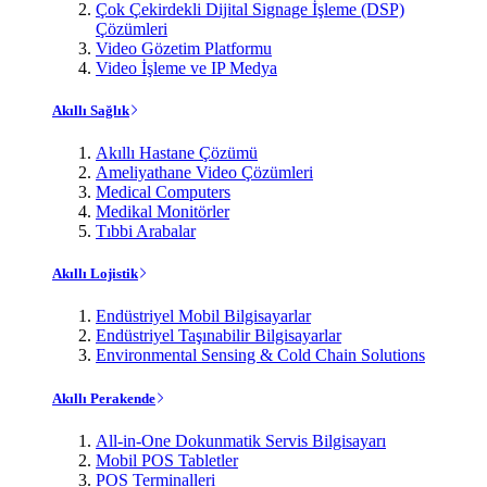
Çok Çekirdekli Dijital Signage İşleme (DSP)
Çözümleri
Video Gözetim Platformu
Video İşleme ve IP Medya
Akıllı Sağlık
Akıllı Hastane Çözümü
Ameliyathane Video Çözümleri
Medical Computers
Medikal Monitörler
Tıbbi Arabalar
Akıllı Lojistik
Endüstriyel Mobil Bilgisayarlar
Endüstriyel Taşınabilir Bilgisayarlar
Environmental Sensing & Cold Chain Solutions
Akıllı Perakende
All-in-One Dokunmatik Servis Bilgisayarı
Mobil POS Tabletler
POS Terminalleri