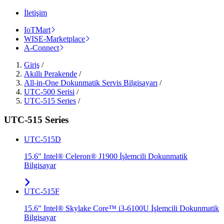
İletişim
IoTMart
WISE-Marketplace
A-Connect
Giriş
/
Akıllı Perakende
/
All-in-One Dokunmatik Servis Bilgisayarı
/
UTC-500 Serisi
/
UTC-515 Series
/
UTC-515 Series
UTC-515D
15,6" Intel® Celeron® J1900 İşlemcili Dokunmatik
Bilgisayar
UTC-515F
15.6" Intel® Skylake Core™ i3-6100U İşlemcili Dokunmatik
Bilgisayar