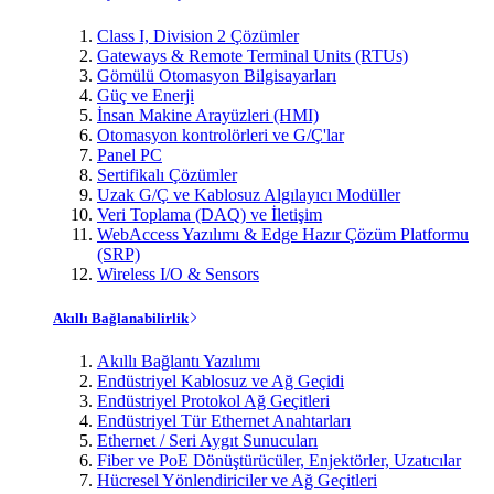
Class I, Division 2 Çözümler
Gateways & Remote Terminal Units (RTUs)
Gömülü Otomasyon Bilgisayarları
Güç ve Enerji
İnsan Makine Arayüzleri (HMI)
Otomasyon kontrolörleri ve G/Ç'lar
Panel PC
Sertifikalı Çözümler
Uzak G/Ç ve Kablosuz Algılayıcı Modüller
Veri Toplama (DAQ) ve İletişim
WebAccess Yazılımı & Edge Hazır Çözüm Platformu
(SRP)
Wireless I/O & Sensors
Akıllı Bağlanabilirlik
Akıllı Bağlantı Yazılımı
Endüstriyel Kablosuz ve Ağ Geçidi
Endüstriyel Protokol Ağ Geçitleri
Endüstriyel Tür Ethernet Anahtarları
Ethernet / Seri Aygıt Sunucuları
Fiber ve PoE Dönüştürücüler, Enjektörler, Uzatıcılar
Hücresel Yönlendiriciler ve Ağ Geçitleri