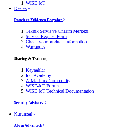
WISE-IoT
Destek
Destek ve Yüklenen Dosyalar
Teknik Servis ve Onarım Merkezi
Service Request Form
Check your products information
Warranties
Sharing & Training
Kaynaklar
IoT Academy
AIM-Linux Community
WISE-IoT Forum
WISE-IoT Technical Documentation
Security Advisory
Kurumsal
About Advantech