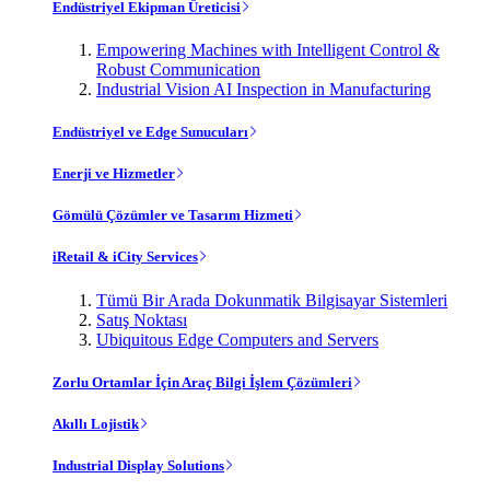
Endüstriyel Ekipman Üreticisi
Empowering Machines with Intelligent Control &
Robust Communication
Industrial Vision AI Inspection in Manufacturing
Endüstriyel ve Edge Sunucuları
Enerji ve Hizmetler
Gömülü Çözümler ve Tasarım Hizmeti
iRetail & iCity Services
Tümü Bir Arada Dokunmatik Bilgisayar Sistemleri
Satış Noktası
Ubiquitous Edge Computers and Servers
Zorlu Ortamlar İçin Araç Bilgi İşlem Çözümleri
Akıllı Lojistik
Industrial Display Solutions