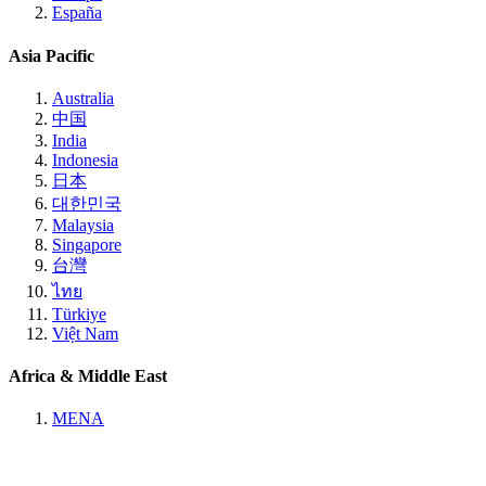
España
Asia Pacific
Australia
中国
India
Indonesia
日本
대한민국
Malaysia
Singapore
台灣
ไทย
Türkiye
Việt Nam
Africa & Middle East
MENA