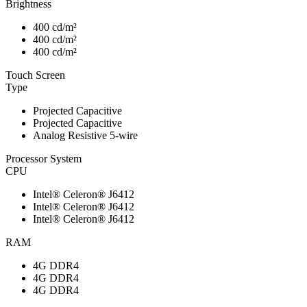
Brightness
400 cd/m²
400 cd/m²
400 cd/m²
Touch Screen
Type
Projected Capacitive
Projected Capacitive
Analog Resistive 5-wire
Processor System
CPU
Intel® Celeron® J6412
Intel® Celeron® J6412
Intel® Celeron® J6412
RAM
4G DDR4
4G DDR4
4G DDR4