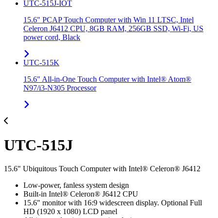
UTC-515J-IOT
15.6" PCAP Touch Computer with Win 11 LTSC, Intel
Celeron J6412 CPU, 8GB RAM, 256GB SSD, Wi-Fi, US
power cord, Black
UTC-515K
15.6" All-in-One Touch Computer with Intel® Atom®
N97/i3-N305 Processor
UTC-515J
15.6" Ubiquitous Touch Computer with Intel® Celeron® J6412
Low-power, fanless system design
Built-in Intel® Celeron® J6412 CPU
15.6" monitor with 16:9 widescreen display. Optional Full
HD (1920 x 1080) LCD panel