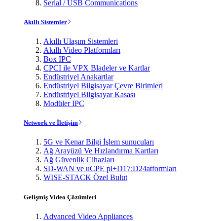
Serial / USB Communications
Akıllı Sistemler
Akıllı Ulaşım Sistemleri
Akıllı Video Platformları
Box IPC
CPCI ile VPX Bladeler ve Kartlar
Endüstriyel Anakartlar
Endüstriyel Bilgisayar Çevre Birimleri
Endüstriyel Bilgisayar Kasası
Modüler IPC
Network ve İletişim
5G ve Kenar Bilgi İşlem sunucuları
Ağ Arayüzü Ve Hızlandırma Kartları
Ağ Güvenlik Cihazları
SD-WAN ve uCPE pl+D17:D24atformları
WISE-STACK Özel Bulut
Gelişmiş Video Çözümleri
Advanced Video Appliances