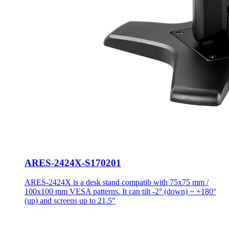
ARES-2424X-S170201
ARES-2424X is a desk stand compatib with 75x75 mm /
100x100 mm VESA patterns. It can tilt -2° (down) ~ +180°
(up) and screens up to 21.5"