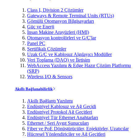
Class I, Division 2 Çözümler
Gateways & Remote Terminal Units (RTUs)
Gömülü Otomasyon Bilgisayarları
Güç ve Enerji
İnsan Makine Arayüzleri (HMI)
Otomasyon kontrolörleri ve G/Ç'lar
Panel PC
Sertifikalı Çözümler
Uzak G/Ç ve Kablosuz Algılayıcı Modüller
Veri Toplama (DAQ) ve İletişim
WebAccess Yazılımı & Edge Hazır Çözüm Platformu
(SRP)
Wireless I/O & Sensors
Akıllı Bağlanabilirlik
Akıllı Bağlantı Yazılımı
Endüstriyel Kablosuz ve Ağ Geçidi
Endüstriyel Protokol Ağ Geçitleri
Endüstriyel Tür Ethernet Anahtarları
Ethernet / Seri Aygıt Sunucuları
Fiber ve PoE Dönüştürücüler, Enjektörler, Uzatıcılar
Hücresel Yönlendiriciler ve Ağ Geçitleri