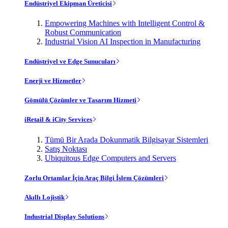
Endüstriyel Ekipman Üreticisi
Empowering Machines with Intelligent Control &
Robust Communication
Industrial Vision AI Inspection in Manufacturing
Endüstriyel ve Edge Sunucuları
Enerji ve Hizmetler
Gömülü Çözümler ve Tasarım Hizmeti
iRetail & iCity Services
Tümü Bir Arada Dokunmatik Bilgisayar Sistemleri
Satış Noktası
Ubiquitous Edge Computers and Servers
Zorlu Ortamlar İçin Araç Bilgi İşlem Çözümleri
Akıllı Lojistik
Industrial Display Solutions