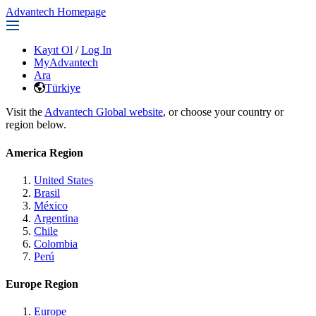
Advantech Homepage
Kayıt Ol
/
Log In
MyAdvantech
Ara
Türkiye
Visit the
Advantech Global website
, or choose your country or
region below.
America Region
United States
Brasil
México
Argentina
Chile
Colombia
Perú
Europe Region
Europe