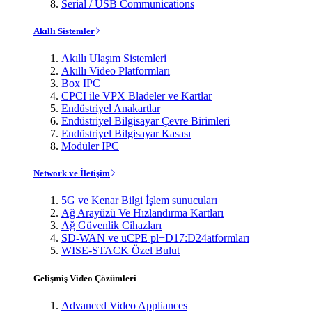
Serial / USB Communications
Akıllı Sistemler
Akıllı Ulaşım Sistemleri
Akıllı Video Platformları
Box IPC
CPCI ile VPX Bladeler ve Kartlar
Endüstriyel Anakartlar
Endüstriyel Bilgisayar Çevre Birimleri
Endüstriyel Bilgisayar Kasası
Modüler IPC
Network ve İletişim
5G ve Kenar Bilgi İşlem sunucuları
Ağ Arayüzü Ve Hızlandırma Kartları
Ağ Güvenlik Cihazları
SD-WAN ve uCPE pl+D17:D24atformları
WISE-STACK Özel Bulut
Gelişmiş Video Çözümleri
Advanced Video Appliances