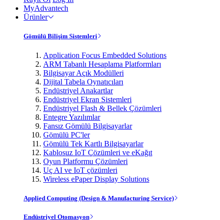
MyAdvantech
Ürünler
Gömülü Bilişim Sistemleri
Application Focus Embedded Solutions
ARM Tabanlı Hesaplama Platformları
Bilgisayar Açık Modülleri
Dijital Tabela Oynatıcıları
Endüstriyel Anakartlar
Endüstriyel Ekran Sistemleri
Endüstriyel Flash & Bellek Çözümleri
Entegre Yazılımlar
Fansız Gömülü Bilgisayarlar
Gömülü PC'ler
Gömülü Tek Kartlı Bilgisayarlar
Kablosuz IoT Çözümleri ve eKağıt
Oyun Platformu Çözümleri
Uç AI ve IoT çözümleri
Wireless ePaper Display Solutions
Applied Computing (Design & Manufacturing Service)
Endüstriyel Otomasyon