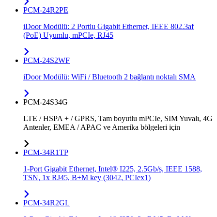
PCM-24R2PE
iDoor Modülü: 2 Portlu Gigabit Ethernet, IEEE 802.3af
(PoE) Uyumlu, mPCIe, RJ45
PCM-24S2WF
iDoor Modülü: WiFi / Bluetooth 2 bağlantı noktalı SMA
PCM-24S34G
LTE / HSPA + / GPRS, Tam boyutlu mPCIe, SIM Yuvalı, 4G
Antenler, EMEA / APAC ve Amerika bölgeleri için
PCM-34R1TP
1-Port Gigabit Ethernet, Intel® I225, 2.5Gb/s, IEEE 1588,
TSN, 1x RJ45, B+M key (3042, PCIex1)
PCM-34R2GL