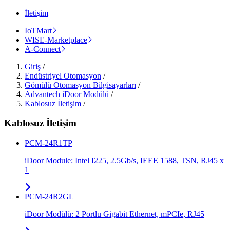
İletişim
IoTMart
WISE-Marketplace
A-Connect
Giriş
/
Endüstriyel Otomasyon
/
Gömülü Otomasyon Bilgisayarları
/
Advantech iDoor Modülü
/
Kablosuz İletişim
/
Kablosuz İletişim
PCM-24R1TP
iDoor Module: Intel I225, 2.5Gb/s, IEEE 1588, TSN, RJ45 x
1
PCM-24R2GL
iDoor Modülü: 2 Portlu Gigabit Ethernet, mPCIe, RJ45