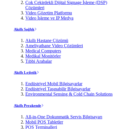
Çok Çekirdekli Dijital Signage İşleme (DSP)
Çözümleri
Video Gözetim Platformu
Video İşleme ve IP Medya
Akıllı Sağlık
Akıllı Hastane Çözümü
Ameliyathane Video Çözümleri
Medical Computers
Medikal Monitörler
Tıbbi Arabalar
Akıllı Lojistik
Endüstriyel Mobil Bilgisayarlar
Endüstriyel Taşınabilir Bilgisayarlar
Environmental Sensing & Cold Chain Solutions
Akıllı Perakende
All-in-One Dokunmatik Servis Bilgisayarı
Mobil POS Tabletler
POS Terminalleri