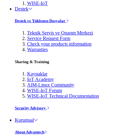
WISE-IoT
Destek
Destek ve Yüklenen Dosyalar
Teknik Servis ve Onarım Merkezi
Service Request Form
Check your products information
Warranties
Sharing & Training
Kaynaklar
IoT Academy
AIM-Linux Community
WISE-IoT Forum
WISE-IoT Technical Documentation
Security Advisory
Kurumsal
About Advantech