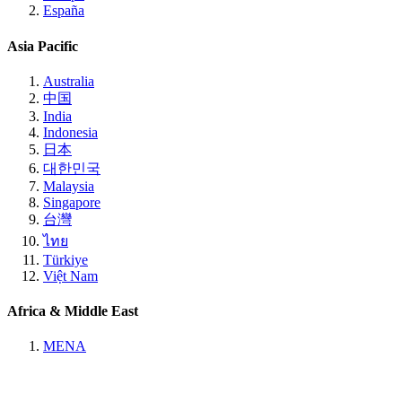
España
Asia Pacific
Australia
中国
India
Indonesia
日本
대한민국
Malaysia
Singapore
台灣
ไทย
Türkiye
Việt Nam
Africa & Middle East
MENA