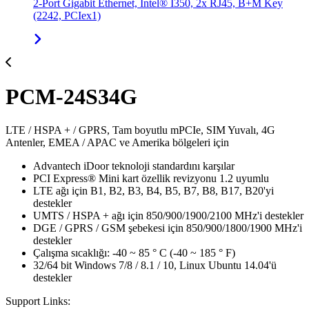
2-Port Gigabit Ethernet, Intel® I350, 2x RJ45, B+M Key
(2242, PCIex1)
PCM-24S34G
LTE / HSPA + / GPRS, Tam boyutlu mPCIe, SIM Yuvalı, 4G
Antenler, EMEA / APAC ve Amerika bölgeleri için
Advantech iDoor teknoloji standardını karşılar
PCI Express® Mini kart özellik revizyonu 1.2 uyumlu
LTE ağı için B1, B2, B3, B4, B5, B7, B8, B17, B20'yi
destekler
UMTS / HSPA + ağı için 850/900/1900/2100 MHz'i destekler
DGE / GPRS / GSM şebekesi için 850/900/1800/1900 MHz'i
destekler
Çalışma sıcaklığı: -40 ~ 85 ° C (-40 ~ 185 ° F)
32/64 bit Windows 7/8 / 8.1 / 10, Linux Ubuntu 14.04'ü
destekler
Support Links: