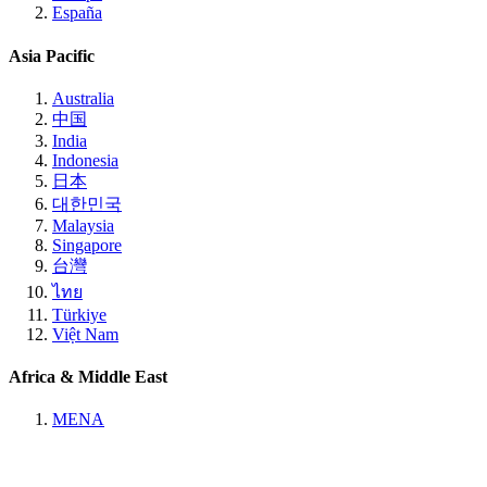
España
Asia Pacific
Australia
中国
India
Indonesia
日本
대한민국
Malaysia
Singapore
台灣
ไทย
Türkiye
Việt Nam
Africa & Middle East
MENA