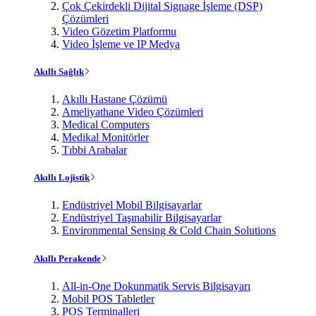
Çok Çekirdekli Dijital Signage İşleme (DSP)
Çözümleri
Video Gözetim Platformu
Video İşleme ve IP Medya
Akıllı Sağlık
Akıllı Hastane Çözümü
Ameliyathane Video Çözümleri
Medical Computers
Medikal Monitörler
Tıbbi Arabalar
Akıllı Lojistik
Endüstriyel Mobil Bilgisayarlar
Endüstriyel Taşınabilir Bilgisayarlar
Environmental Sensing & Cold Chain Solutions
Akıllı Perakende
All-in-One Dokunmatik Servis Bilgisayarı
Mobil POS Tabletler
POS Terminalleri