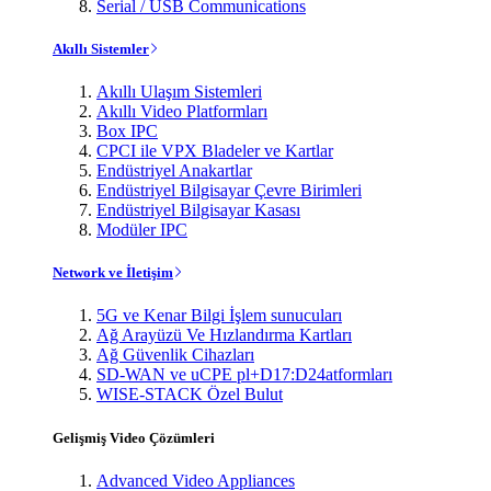
Serial / USB Communications
Akıllı Sistemler
Akıllı Ulaşım Sistemleri
Akıllı Video Platformları
Box IPC
CPCI ile VPX Bladeler ve Kartlar
Endüstriyel Anakartlar
Endüstriyel Bilgisayar Çevre Birimleri
Endüstriyel Bilgisayar Kasası
Modüler IPC
Network ve İletişim
5G ve Kenar Bilgi İşlem sunucuları
Ağ Arayüzü Ve Hızlandırma Kartları
Ağ Güvenlik Cihazları
SD-WAN ve uCPE pl+D17:D24atformları
WISE-STACK Özel Bulut
Gelişmiş Video Çözümleri
Advanced Video Appliances