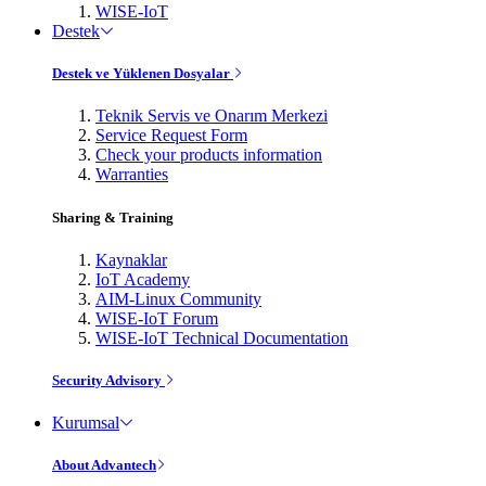
WISE-IoT
Destek
Destek ve Yüklenen Dosyalar
Teknik Servis ve Onarım Merkezi
Service Request Form
Check your products information
Warranties
Sharing & Training
Kaynaklar
IoT Academy
AIM-Linux Community
WISE-IoT Forum
WISE-IoT Technical Documentation
Security Advisory
Kurumsal
About Advantech