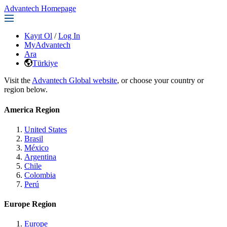
Advantech Homepage
Kayıt Ol
/
Log In
MyAdvantech
Ara
Türkiye
Visit the
Advantech Global website
, or choose your country or
region below.
America Region
United States
Brasil
México
Argentina
Chile
Colombia
Perú
Europe Region
Europe