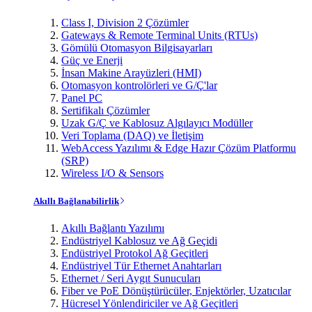
Class I, Division 2 Çözümler
Gateways & Remote Terminal Units (RTUs)
Gömülü Otomasyon Bilgisayarları
Güç ve Enerji
İnsan Makine Arayüzleri (HMI)
Otomasyon kontrolörleri ve G/Ç'lar
Panel PC
Sertifikalı Çözümler
Uzak G/Ç ve Kablosuz Algılayıcı Modüller
Veri Toplama (DAQ) ve İletişim
WebAccess Yazılımı & Edge Hazır Çözüm Platformu
(SRP)
Wireless I/O & Sensors
Akıllı Bağlanabilirlik
Akıllı Bağlantı Yazılımı
Endüstriyel Kablosuz ve Ağ Geçidi
Endüstriyel Protokol Ağ Geçitleri
Endüstriyel Tür Ethernet Anahtarları
Ethernet / Seri Aygıt Sunucuları
Fiber ve PoE Dönüştürücüler, Enjektörler, Uzatıcılar
Hücresel Yönlendiriciler ve Ağ Geçitleri