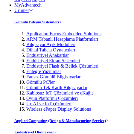
MyAdvantech
Ürünler
Gömülü Bilişim Sistemleri
Application Focus Embedded Solutions
ARM Tabanlı Hesaplama Platformları
Bilgisayar Açık Modülleri
Dijital Tabela Oynatıcıları
Endüstriyel Anakartlar
Endüstriyel Ekran Sistemleri
Endüstriyel Flash & Bellek Çözümleri
Entegre Yazılımlar
Fansız Gömülü Bilgisayarlar
Gömülü PC'ler
Gömülü Tek Kartlı Bilgisayarlar
Kablosuz IoT Çözümleri ve eKağıt
Oyun Platformu Çözümleri
Uç AI ve IoT çözümleri
Wireless ePaper Display Solutions
Applied Computing (Design & Manufacturing Service)
Endüstriyel Otomasyon