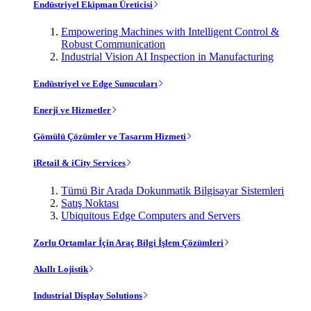
Endüstriyel Ekipman Üreticisi
Empowering Machines with Intelligent Control &
Robust Communication
Industrial Vision AI Inspection in Manufacturing
Endüstriyel ve Edge Sunucuları
Enerji ve Hizmetler
Gömülü Çözümler ve Tasarım Hizmeti
iRetail & iCity Services
Tümü Bir Arada Dokunmatik Bilgisayar Sistemleri
Satış Noktası
Ubiquitous Edge Computers and Servers
Zorlu Ortamlar İçin Araç Bilgi İşlem Çözümleri
Akıllı Lojistik
Industrial Display Solutions