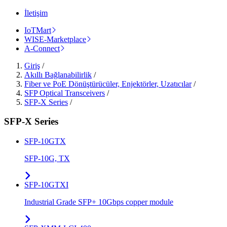
İletişim
IoTMart
WISE-Marketplace
A-Connect
Giriş
/
Akıllı Bağlanabilirlik
/
Fiber ve PoE Dönüştürücüler, Enjektörler, Uzatıcılar
/
SFP Optical Transceivers
/
SFP-X Series
/
SFP-X Series
SFP-10GTX
SFP-10G, TX
SFP-10GTXI
Industrial Grade SFP+ 10Gbps copper module