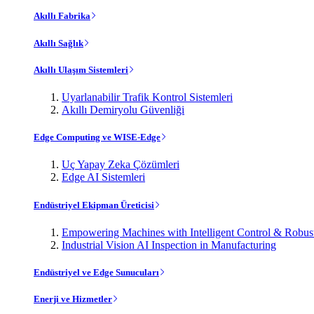
Akıllı Fabrika
Akıllı Sağlık
Akıllı Ulaşım Sistemleri
Uyarlanabilir Trafik Kontrol Sistemleri
Akıllı Demiryolu Güvenliği
Edge Computing ve WISE-Edge
Uç Yapay Zeka Çözümleri
Edge AI Sistemleri
Endüstriyel Ekipman Üreticisi
Empowering Machines with Intelligent Control & Robu
Industrial Vision AI Inspection in Manufacturing
Endüstriyel ve Edge Sunucuları
Enerji ve Hizmetler