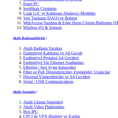
Panel PC
Sertifikalı Çözümler
Uzak G/Ç ve Kablosuz Algılayıcı Modüller
Veri Toplama (DAQ) ve İletişim
WebAccess Yazılımı & Edge Hazır Çözüm Platformu (S
Wireless I/O & Sensors
Akıllı Bağlanabilirlik
Akıllı Bağlantı Yazılımı
Endüstriyel Kablosuz ve Ağ Geçidi
Endüstriyel Protokol Ağ Geçitleri
Endüstriyel Tür Ethernet Anahtarları
Ethernet / Seri Aygıt Sunucuları
Fiber ve PoE Dönüştürücüler, Enjektörler, Uzatıcılar
Hücresel Yönlendiriciler ve Ağ Geçitleri
Serial / USB Communications
Akıllı Sistemler
Akıllı Ulaşım Sistemleri
Akıllı Video Platformları
Box IPC
CPCI ile VPX Bladeler ve Kartlar