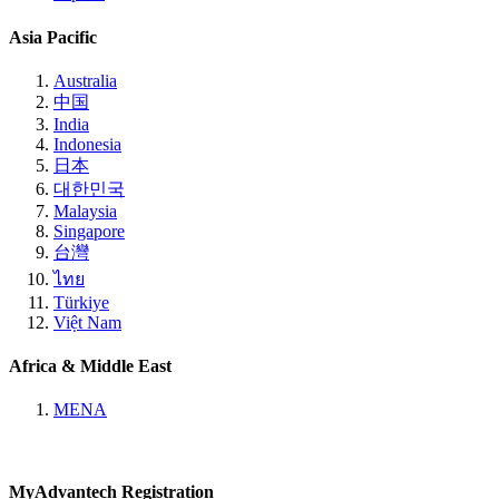
Asia Pacific
Australia
中国
India
Indonesia
日本
대한민국
Malaysia
Singapore
台灣
ไทย
Türkiye
Việt Nam
Africa & Middle East
MENA
MyAdvantech Registration