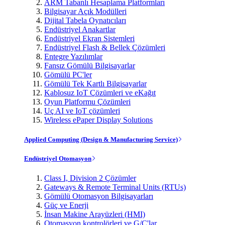
ARM Tabanlı Hesaplama Platformları
Bilgisayar Açık Modülleri
Dijital Tabela Oynatıcıları
Endüstriyel Anakartlar
Endüstriyel Ekran Sistemleri
Endüstriyel Flash & Bellek Çözümleri
Entegre Yazılımlar
Fansız Gömülü Bilgisayarlar
Gömülü PC'ler
Gömülü Tek Kartlı Bilgisayarlar
Kablosuz IoT Çözümleri ve eKağıt
Oyun Platformu Çözümleri
Uç AI ve IoT çözümleri
Wireless ePaper Display Solutions
Applied Computing (Design & Manufacturing Service)
Endüstriyel Otomasyon
Class I, Division 2 Çözümler
Gateways & Remote Terminal Units (RTUs)
Gömülü Otomasyon Bilgisayarları
Güç ve Enerji
İnsan Makine Arayüzleri (HMI)
Otomasyon kontrolörleri ve G/Ç'lar