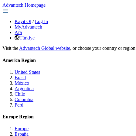
Advantech Homepage
Kayıt Ol
/
Log In
MyAdvantech
Ara
Türkiye
Visit the
Advantech Global website
, or choose your country or region
America Region
United States
Brasil
México
Argentina
Chile
Colombia
Perú
Europe Region
Europe
España