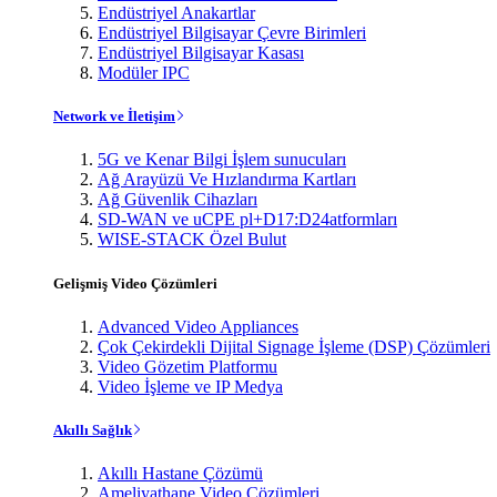
Endüstriyel Anakartlar
Endüstriyel Bilgisayar Çevre Birimleri
Endüstriyel Bilgisayar Kasası
Modüler IPC
Network ve İletişim
5G ve Kenar Bilgi İşlem sunucuları
Ağ Arayüzü Ve Hızlandırma Kartları
Ağ Güvenlik Cihazları
SD-WAN ve uCPE pl+D17:D24atformları
WISE-STACK Özel Bulut
Gelişmiş Video Çözümleri
Advanced Video Appliances
Çok Çekirdekli Dijital Signage İşleme (DSP) Çözümleri
Video Gözetim Platformu
Video İşleme ve IP Medya
Akıllı Sağlık
Akıllı Hastane Çözümü
Ameliyathane Video Çözümleri