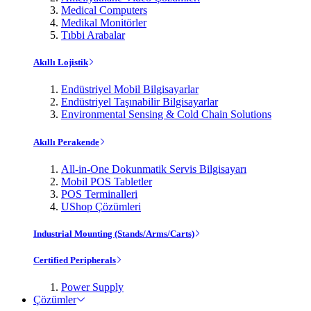
Medical Computers
Medikal Monitörler
Tıbbi Arabalar
Akıllı Lojistik
Endüstriyel Mobil Bilgisayarlar
Endüstriyel Taşınabilir Bilgisayarlar
Environmental Sensing & Cold Chain Solutions
Akıllı Perakende
All-in-One Dokunmatik Servis Bilgisayarı
Mobil POS Tabletler
POS Terminalleri
UShop Çözümleri
Industrial Mounting (Stands/Arms/Carts)
Certified Peripherals
Power Supply
Çözümler