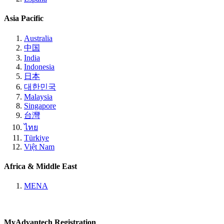
Asia Pacific
Australia
中国
India
Indonesia
日本
대한민국
Malaysia
Singapore
台灣
ไทย
Türkiye
Việt Nam
Africa & Middle East
MENA
MyAdvantech Registration