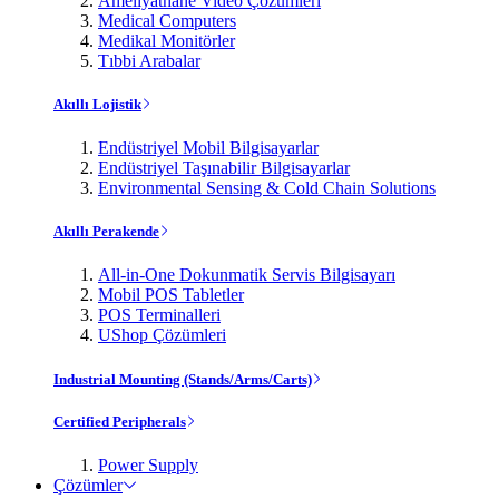
Ameliyathane Video Çözümleri
Medical Computers
Medikal Monitörler
Tıbbi Arabalar
Akıllı Lojistik
Endüstriyel Mobil Bilgisayarlar
Endüstriyel Taşınabilir Bilgisayarlar
Environmental Sensing & Cold Chain Solutions
Akıllı Perakende
All-in-One Dokunmatik Servis Bilgisayarı
Mobil POS Tabletler
POS Terminalleri
UShop Çözümleri
Industrial Mounting (Stands/Arms/Carts)
Certified Peripherals
Power Supply
Çözümler