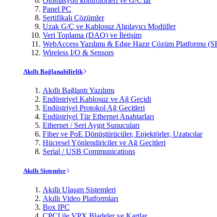
Otomasyon kontrolörleri ve G/Ç'lar
Panel PC
Sertifikalı Çözümler
Uzak G/Ç ve Kablosuz Algılayıcı Modüller
Veri Toplama (DAQ) ve İletişim
WebAccess Yazılımı & Edge Hazır Çözüm Platformu (S
Wireless I/O & Sensors
Akıllı Bağlanabilirlik
Akıllı Bağlantı Yazılımı
Endüstriyel Kablosuz ve Ağ Geçidi
Endüstriyel Protokol Ağ Geçitleri
Endüstriyel Tür Ethernet Anahtarları
Ethernet / Seri Aygıt Sunucuları
Fiber ve PoE Dönüştürücüler, Enjektörler, Uzatıcılar
Hücresel Yönlendiriciler ve Ağ Geçitleri
Serial / USB Communications
Akıllı Sistemler
Akıllı Ulaşım Sistemleri
Akıllı Video Platformları
Box IPC
CPCI ile VPX Bladeler ve Kartlar