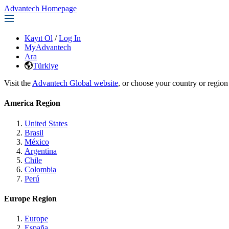
Advantech Homepage
Kayıt Ol
/
Log In
MyAdvantech
Ara
Türkiye
Visit the
Advantech Global website
, or choose your country or region
America Region
United States
Brasil
México
Argentina
Chile
Colombia
Perú
Europe Region
Europe
España