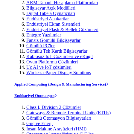
ARM Tabanlı Hesaplama Platformları
Bilgisayar Açık Modülleri
Dijital Tabela Oynatıcıları
Endüstriyel Anakartlar
Endüstriyel Ekran Sistemleri
Endüstriyel Flash & Bellek Çözümleri
Entegre Yazılımlar
Fansız Gömülü Bilgisayarlar
Gömülü PC'ler
Gömülü Tek Kartlı Bilgisayarlar
Kablosuz IoT Çözümleri ve eKağıt
Oyun Platformu Çözümleri
Uç AI ve IoT çözümleri
Wireless ePaper Display Solutions
Applied Computing (Design & Manufacturing Service)
Endüstriyel Otomasyon
Class I, Division 2 Çözümler
Gateways & Remote Terminal Units (RTUs)
Gömülü Otomasyon Bilgisayarları
Güç ve Enerji
İnsan Makine Arayüzleri (HMI)