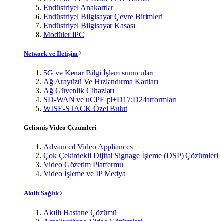
Endüstriyel Anakartlar
Endüstriyel Bilgisayar Çevre Birimleri
Endüstriyel Bilgisayar Kasası
Modüler IPC
Network ve İletişim
5G ve Kenar Bilgi İşlem sunucuları
Ağ Arayüzü Ve Hızlandırma Kartları
Ağ Güvenlik Cihazları
SD-WAN ve uCPE pl+D17:D24atformları
WISE-STACK Özel Bulut
Gelişmiş Video Çözümleri
Advanced Video Appliances
Çok Çekirdekli Dijital Signage İşleme (DSP) Çözümleri
Video Gözetim Platformu
Video İşleme ve IP Medya
Akıllı Sağlık
Akıllı Hastane Çözümü