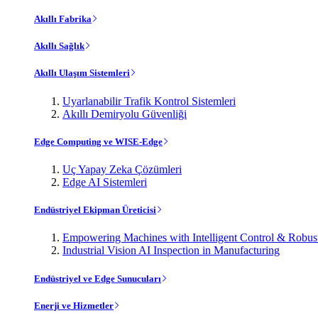
Akıllı Fabrika
Akıllı Sağlık
Akıllı Ulaşım Sistemleri
Uyarlanabilir Trafik Kontrol Sistemleri
Akıllı Demiryolu Güvenliği
Edge Computing ve WISE-Edge
Uç Yapay Zeka Çözümleri
Edge AI Sistemleri
Endüstriyel Ekipman Üreticisi
Empowering Machines with Intelligent Control & Robu
Industrial Vision AI Inspection in Manufacturing
Endüstriyel ve Edge Sunucuları
Enerji ve Hizmetler