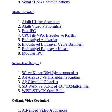
Serial / USB Communications
Akıllı Sistemler
Akıllı Ulaşım Sistemleri
Akıllı Video Platformları
Box IPC
CPCI ile VPX Bladeler ve Kartlar
Endüstriyel Anakartlar
Endüstriyel Bilgisayar Çevre Birimleri
Endüstriyel Bilgisayar Kasası
Modüler IPC
Network ve İletişim
5G ve Kenar Bilgi İşlem sunucuları
Ağ Arayüzü Ve Hızlandırma Kartları
Ağ Güvenlik Cihazları
SD-WAN ve uCPE pl+D17:D24atformları
WISE-STACK Özel Bulut
Gelişmiş Video Çözümleri
Advanced Video Appliances