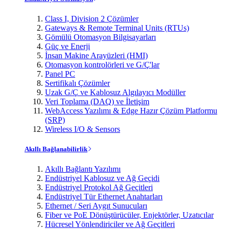
Class I, Division 2 Çözümler
Gateways & Remote Terminal Units (RTUs)
Gömülü Otomasyon Bilgisayarları
Güç ve Enerji
İnsan Makine Arayüzleri (HMI)
Otomasyon kontrolörleri ve G/Ç'lar
Panel PC
Sertifikalı Çözümler
Uzak G/Ç ve Kablosuz Algılayıcı Modüller
Veri Toplama (DAQ) ve İletişim
WebAccess Yazılımı & Edge Hazır Çözüm Platformu
(SRP)
Wireless I/O & Sensors
Akıllı Bağlanabilirlik
Akıllı Bağlantı Yazılımı
Endüstriyel Kablosuz ve Ağ Geçidi
Endüstriyel Protokol Ağ Geçitleri
Endüstriyel Tür Ethernet Anahtarları
Ethernet / Seri Aygıt Sunucuları
Fiber ve PoE Dönüştürücüler, Enjektörler, Uzatıcılar
Hücresel Yönlendiriciler ve Ağ Geçitleri