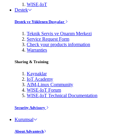
WISE-IoT
Destek
Destek ve Yüklenen Dosyalar
Teknik Servis ve Onarım Merkezi
Service Request Form
Check your products information
Warranties
Sharing & Training
Kaynaklar
IoT Academy
AIM-Linux Community
WISE-IoT Forum
WISE-IoT Technical Documentation
Security Advisory
Kurumsal
About Advantech