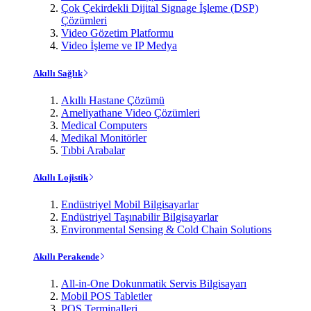
Çok Çekirdekli Dijital Signage İşleme (DSP)
Çözümleri
Video Gözetim Platformu
Video İşleme ve IP Medya
Akıllı Sağlık
Akıllı Hastane Çözümü
Ameliyathane Video Çözümleri
Medical Computers
Medikal Monitörler
Tıbbi Arabalar
Akıllı Lojistik
Endüstriyel Mobil Bilgisayarlar
Endüstriyel Taşınabilir Bilgisayarlar
Environmental Sensing & Cold Chain Solutions
Akıllı Perakende
All-in-One Dokunmatik Servis Bilgisayarı
Mobil POS Tabletler
POS Terminalleri