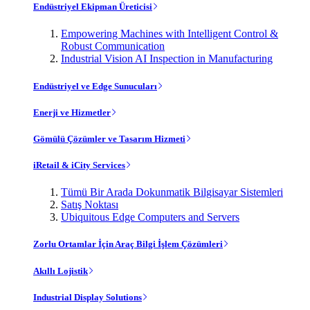
Endüstriyel Ekipman Üreticisi
Empowering Machines with Intelligent Control &
Robust Communication
Industrial Vision AI Inspection in Manufacturing
Endüstriyel ve Edge Sunucuları
Enerji ve Hizmetler
Gömülü Çözümler ve Tasarım Hizmeti
iRetail & iCity Services
Tümü Bir Arada Dokunmatik Bilgisayar Sistemleri
Satış Noktası
Ubiquitous Edge Computers and Servers
Zorlu Ortamlar İçin Araç Bilgi İşlem Çözümleri
Akıllı Lojistik
Industrial Display Solutions