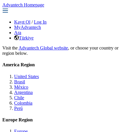
Advantech Homepage
Kayıt Ol
/
Log In
MyAdvantech
Ara
Türkiye
Visit the
Advantech Global website
, or choose your country or
region below.
America Region
United States
Brasil
México
Argentina
Chile
Colombia
Perú
Europe Region
Europe