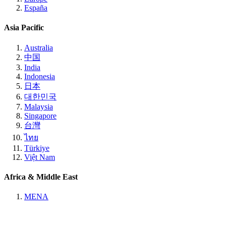
España
Asia Pacific
Australia
中国
India
Indonesia
日本
대한민국
Malaysia
Singapore
台灣
ไทย
Türkiye
Việt Nam
Africa & Middle East
MENA