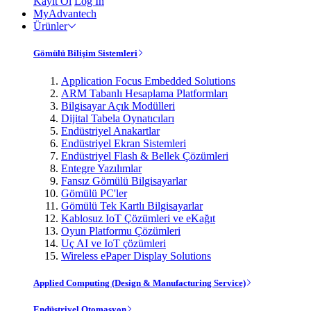
Kayıt Ol
Log In
MyAdvantech
Ürünler
Gömülü Bilişim Sistemleri
Application Focus Embedded Solutions
ARM Tabanlı Hesaplama Platformları
Bilgisayar Açık Modülleri
Dijital Tabela Oynatıcıları
Endüstriyel Anakartlar
Endüstriyel Ekran Sistemleri
Endüstriyel Flash & Bellek Çözümleri
Entegre Yazılımlar
Fansız Gömülü Bilgisayarlar
Gömülü PC'ler
Gömülü Tek Kartlı Bilgisayarlar
Kablosuz IoT Çözümleri ve eKağıt
Oyun Platformu Çözümleri
Uç AI ve IoT çözümleri
Wireless ePaper Display Solutions
Applied Computing (Design & Manufacturing Service)
Endüstriyel Otomasyon