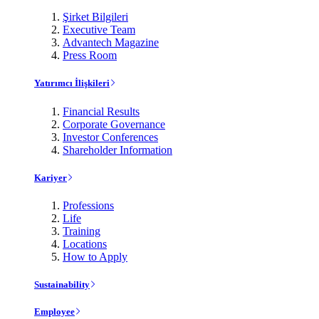
Şirket Bilgileri
Executive Team
Advantech Magazine
Press Room
Yatırımcı İlişkileri
Financial Results
Corporate Governance
Investor Conferences
Shareholder Information
Kariyer
Professions
Life
Training
Locations
How to Apply
Sustainability
Employee