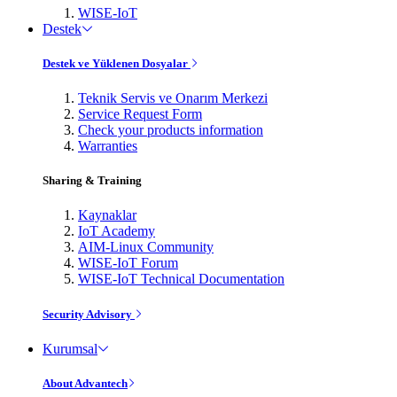
WISE-IoT
Destek
Destek ve Yüklenen Dosyalar
Teknik Servis ve Onarım Merkezi
Service Request Form
Check your products information
Warranties
Sharing & Training
Kaynaklar
IoT Academy
AIM-Linux Community
WISE-IoT Forum
WISE-IoT Technical Documentation
Security Advisory
Kurumsal
About Advantech