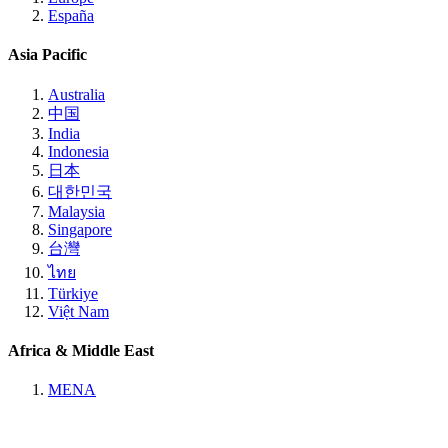
España
Asia Pacific
Australia
中国
India
Indonesia
日本
대한민국
Malaysia
Singapore
台灣
ไทย
Türkiye
Việt Nam
Africa & Middle East
MENA