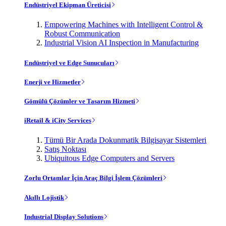
Endüstriyel Ekipman Üreticisi
Empowering Machines with Intelligent Control &
Robust Communication
Industrial Vision AI Inspection in Manufacturing
Endüstriyel ve Edge Sunucuları
Enerji ve Hizmetler
Gömülü Çözümler ve Tasarım Hizmeti
iRetail & iCity Services
Tümü Bir Arada Dokunmatik Bilgisayar Sistemleri
Satış Noktası
Ubiquitous Edge Computers and Servers
Zorlu Ortamlar İçin Araç Bilgi İşlem Çözümleri
Akıllı Lojistik
Industrial Display Solutions