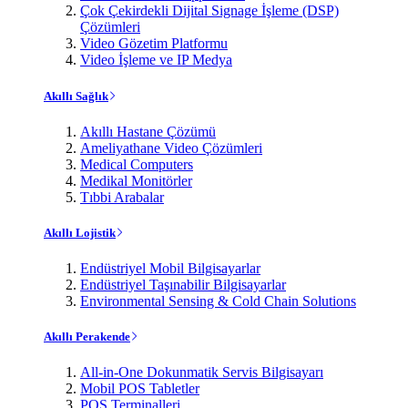
Çok Çekirdekli Dijital Signage İşleme (DSP)
Çözümleri
Video Gözetim Platformu
Video İşleme ve IP Medya
Akıllı Sağlık
Akıllı Hastane Çözümü
Ameliyathane Video Çözümleri
Medical Computers
Medikal Monitörler
Tıbbi Arabalar
Akıllı Lojistik
Endüstriyel Mobil Bilgisayarlar
Endüstriyel Taşınabilir Bilgisayarlar
Environmental Sensing & Cold Chain Solutions
Akıllı Perakende
All-in-One Dokunmatik Servis Bilgisayarı
Mobil POS Tabletler
POS Terminalleri