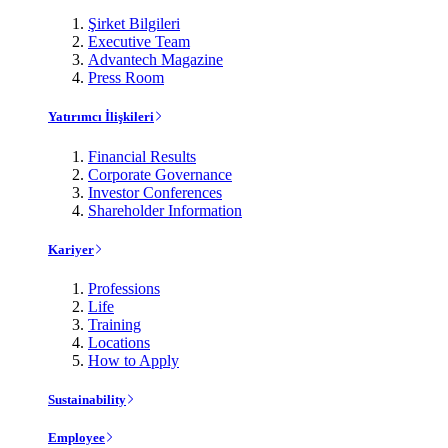
Şirket Bilgileri
Executive Team
Advantech Magazine
Press Room
Yatırımcı İlişkileri
Financial Results
Corporate Governance
Investor Conferences
Shareholder Information
Kariyer
Professions
Life
Training
Locations
How to Apply
Sustainability
Employee