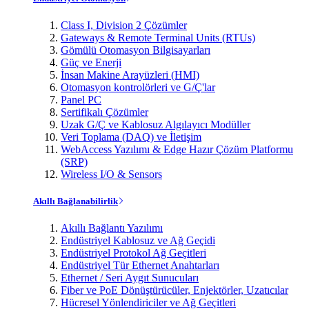
Class I, Division 2 Çözümler
Gateways & Remote Terminal Units (RTUs)
Gömülü Otomasyon Bilgisayarları
Güç ve Enerji
İnsan Makine Arayüzleri (HMI)
Otomasyon kontrolörleri ve G/Ç'lar
Panel PC
Sertifikalı Çözümler
Uzak G/Ç ve Kablosuz Algılayıcı Modüller
Veri Toplama (DAQ) ve İletişim
WebAccess Yazılımı & Edge Hazır Çözüm Platformu
(SRP)
Wireless I/O & Sensors
Akıllı Bağlanabilirlik
Akıllı Bağlantı Yazılımı
Endüstriyel Kablosuz ve Ağ Geçidi
Endüstriyel Protokol Ağ Geçitleri
Endüstriyel Tür Ethernet Anahtarları
Ethernet / Seri Aygıt Sunucuları
Fiber ve PoE Dönüştürücüler, Enjektörler, Uzatıcılar
Hücresel Yönlendiriciler ve Ağ Geçitleri