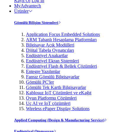
Kayıt Ol
Log In
MyAdvantech
Ürünler
Gömülü Bilişim Sistemleri
Application Focus Embedded Solutions
ARM Tabanlı Hesaplama Platformları
Bilgisayar Açık Modülleri
Dijital Tabela Oynatıcıları
Endüstriyel Anakartlar
Endüstriyel Ekran Sistemleri
Endüstriyel Flash & Bellek Çözümleri
Entegre Yazılımlar
Fansız Gömülü Bilgisayarlar
Gömülü PC'ler
Gömülü Tek Kartlı Bilgisayarlar
Kablosuz IoT Çözümleri ve eKağıt
Oyun Platformu Çözümleri
Uç AI ve IoT çözümleri
Wireless ePaper Display Solutions
Applied Computing (Design & Manufacturing Service)
Endüstriyel Otomasyon