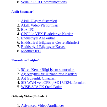
Serial / USB Communications
Akıllı Sistemler
Akıllı Ulaşım Sistemleri
Akıllı Video Platformları
Box IPC
CPCI ile VPX Bladeler ve Kartlar
Endüstriyel Anakartlar
Endüstriyel Bilgisayar Çevre Birimleri
Endüstriyel Bilgisayar Kasası
Modüler IPC
Network ve İletişim
5G ve Kenar Bilgi İşlem sunucuları
Ağ Arayüzü Ve Hızlandırma Kartları
Ağ Güvenlik Cihazları
SD-WAN ve uCPE pl+D17:D24atformları
WISE-STACK Özel Bulut
Gelişmiş Video Çözümleri
Advanced Video Appliances