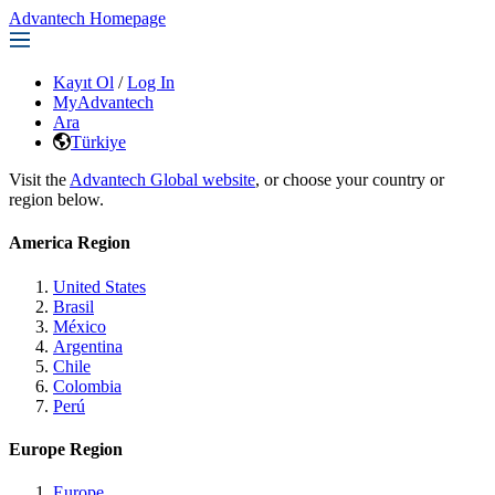
Advantech Homepage
Kayıt Ol
/
Log In
MyAdvantech
Ara
Türkiye
Visit the
Advantech Global website
, or choose your country or
region below.
America Region
United States
Brasil
México
Argentina
Chile
Colombia
Perú
Europe Region
Europe