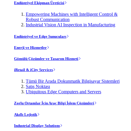
Endüstriyel Ekipman Üreticisi
Empowering Machines with Intelligent Control &
Robust Communication
Industrial Vision AI Inspection in Manufacturing
Endüstriyel ve Edge Sunucuları
Enerji ve Hizmetler
Gömülü Çözümler ve Tasarım Hizmeti
iRetail & iCity Services
Tümü Bir Arada Dokunmatik Bilgisayar Sistemleri
Satış Noktası
Ubiquitous Edge Computers and Servers
Zorlu Ortamlar İçin Araç Bilgi İşlem Çözümleri
Akıllı Lojistik
Industrial Display Solutions