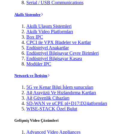
Serial / USB Communications
Akıllı Sistemler
Akıllı Ulaşım Sistemleri
Akıllı Video Platformları
Box IPC
CPCI ile VPX Bladeler ve Kartlar
Endüstriyel Anakartlar
Endüstriyel Bilgisayar Çevre Birimleri
Endüstriyel Bilgisayar Kasası
Modüler IPC
Network ve İletişim
5G ve Kenar Bilgi İşlem sunucuları
Ağ Arayüzü Ve Hızlandırma Kartları
Ağ Güvenlik Cihazları
SD-WAN ve uCPE pl+D17:D24atformları
WISE-STACK Özel Bulut
Gelişmiş Video Çözümleri
Advanced Video Appliances