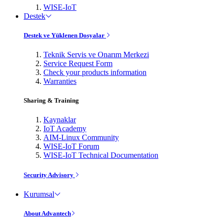
WISE-IoT
Destek
Destek ve Yüklenen Dosyalar
Teknik Servis ve Onarım Merkezi
Service Request Form
Check your products information
Warranties
Sharing & Training
Kaynaklar
IoT Academy
AIM-Linux Community
WISE-IoT Forum
WISE-IoT Technical Documentation
Security Advisory
Kurumsal
About Advantech