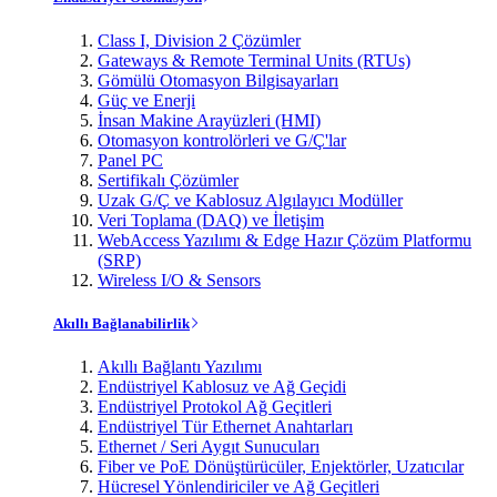
Class I, Division 2 Çözümler
Gateways & Remote Terminal Units (RTUs)
Gömülü Otomasyon Bilgisayarları
Güç ve Enerji
İnsan Makine Arayüzleri (HMI)
Otomasyon kontrolörleri ve G/Ç'lar
Panel PC
Sertifikalı Çözümler
Uzak G/Ç ve Kablosuz Algılayıcı Modüller
Veri Toplama (DAQ) ve İletişim
WebAccess Yazılımı & Edge Hazır Çözüm Platformu
(SRP)
Wireless I/O & Sensors
Akıllı Bağlanabilirlik
Akıllı Bağlantı Yazılımı
Endüstriyel Kablosuz ve Ağ Geçidi
Endüstriyel Protokol Ağ Geçitleri
Endüstriyel Tür Ethernet Anahtarları
Ethernet / Seri Aygıt Sunucuları
Fiber ve PoE Dönüştürücüler, Enjektörler, Uzatıcılar
Hücresel Yönlendiriciler ve Ağ Geçitleri