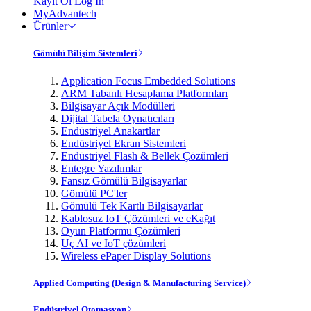
Kayıt Ol
Log In
MyAdvantech
Ürünler
Gömülü Bilişim Sistemleri
Application Focus Embedded Solutions
ARM Tabanlı Hesaplama Platformları
Bilgisayar Açık Modülleri
Dijital Tabela Oynatıcıları
Endüstriyel Anakartlar
Endüstriyel Ekran Sistemleri
Endüstriyel Flash & Bellek Çözümleri
Entegre Yazılımlar
Fansız Gömülü Bilgisayarlar
Gömülü PC'ler
Gömülü Tek Kartlı Bilgisayarlar
Kablosuz IoT Çözümleri ve eKağıt
Oyun Platformu Çözümleri
Uç AI ve IoT çözümleri
Wireless ePaper Display Solutions
Applied Computing (Design & Manufacturing Service)
Endüstriyel Otomasyon