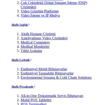
Çok Çekirdekli Dijital Signage İşleme (DSP)
Çözümleri
Video Gözetim Platformu
Video İşleme ve IP Medya
Akıllı Sağlık
Akıllı Hastane Çözümü
Ameliyathane Video Çözümleri
Medical Computers
Medikal Monitörler
Tıbbi Arabalar
Akıllı Lojistik
Endüstriyel Mobil Bilgisayarlar
Endüstriyel Taşınabilir Bilgisayarlar
Environmental Sensing & Cold Chain Solutions
Akıllı Perakende
All-in-One Dokunmatik Servis Bilgisayarı
Mobil POS Tabletler
POS Terminalleri