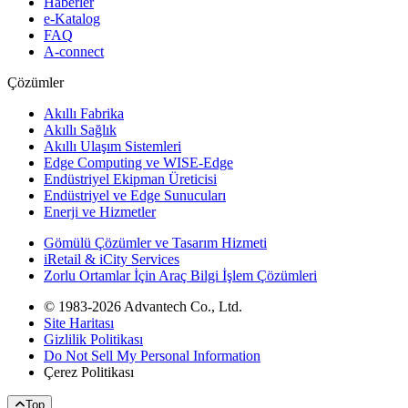
Haberler
e-Katalog
FAQ
A-connect
Çözümler
Akıllı Fabrika
Akıllı Sağlık
Akıllı Ulaşım Sistemleri
Edge Computing ve WISE-Edge
Endüstriyel Ekipman Üreticisi
Endüstriyel ve Edge Sunucuları
Enerji ve Hizmetler
Gömülü Çözümler ve Tasarım Hizmeti
iRetail & iCity Services
Zorlu Ortamlar İçin Araç Bilgi İşlem Çözümleri
© 1983-2026 Advantech Co., Ltd.
Site Haritası
Gizlilik Politikası
Do Not Sell My Personal Information
Çerez Politikası
Top