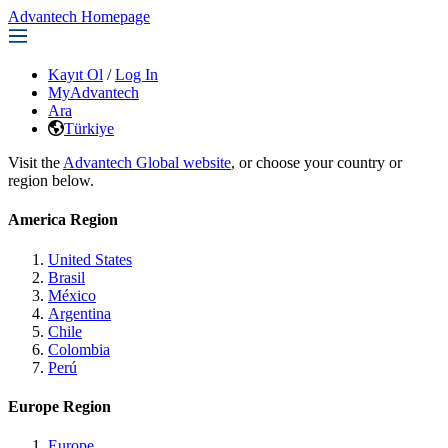
Advantech Homepage
Kayıt Ol
/
Log In
MyAdvantech
Ara
Türkiye
Visit the
Advantech Global website
, or choose your country or
region below.
America Region
United States
Brasil
México
Argentina
Chile
Colombia
Perú
Europe Region
Europe