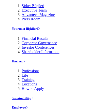
Şirket Bilgileri
Executive Team
Advantech Magazine
Press Room
Yatırımcı İlişkileri
Financial Results
Corporate Governance
Investor Conferences
Shareholder Information
Kariyer
Professions
Life
Training
Locations
How to Apply
Sustainability
Employee