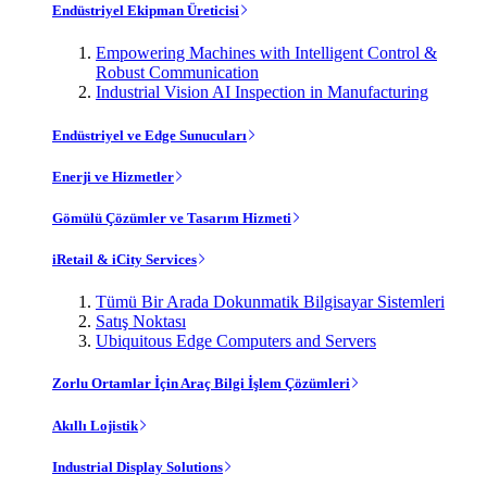
Endüstriyel Ekipman Üreticisi
Empowering Machines with Intelligent Control &
Robust Communication
Industrial Vision AI Inspection in Manufacturing
Endüstriyel ve Edge Sunucuları
Enerji ve Hizmetler
Gömülü Çözümler ve Tasarım Hizmeti
iRetail & iCity Services
Tümü Bir Arada Dokunmatik Bilgisayar Sistemleri
Satış Noktası
Ubiquitous Edge Computers and Servers
Zorlu Ortamlar İçin Araç Bilgi İşlem Çözümleri
Akıllı Lojistik
Industrial Display Solutions