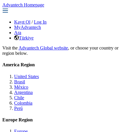
Advantech Homepage
Kayıt Ol
/
Log In
MyAdvantech
Ara
Türkiye
Visit the
Advantech Global website
, or choose your country or
region below.
America Region
United States
Brasil
México
Argentina
Chile
Colombia
Perú
Europe Region
Europe