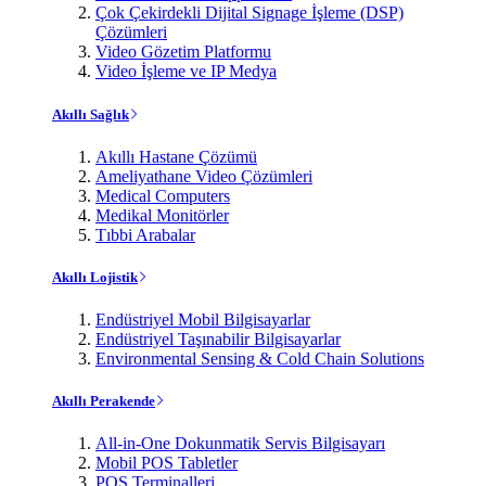
Çok Çekirdekli Dijital Signage İşleme (DSP)
Çözümleri
Video Gözetim Platformu
Video İşleme ve IP Medya
Akıllı Sağlık
Akıllı Hastane Çözümü
Ameliyathane Video Çözümleri
Medical Computers
Medikal Monitörler
Tıbbi Arabalar
Akıllı Lojistik
Endüstriyel Mobil Bilgisayarlar
Endüstriyel Taşınabilir Bilgisayarlar
Environmental Sensing & Cold Chain Solutions
Akıllı Perakende
All-in-One Dokunmatik Servis Bilgisayarı
Mobil POS Tabletler
POS Terminalleri