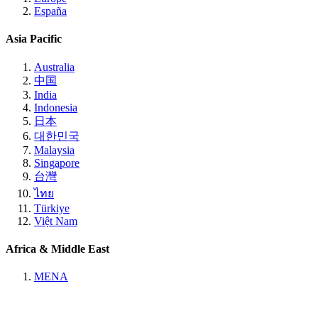
España
Asia Pacific
Australia
中国
India
Indonesia
日本
대한민국
Malaysia
Singapore
台灣
ไทย
Türkiye
Việt Nam
Africa & Middle East
MENA