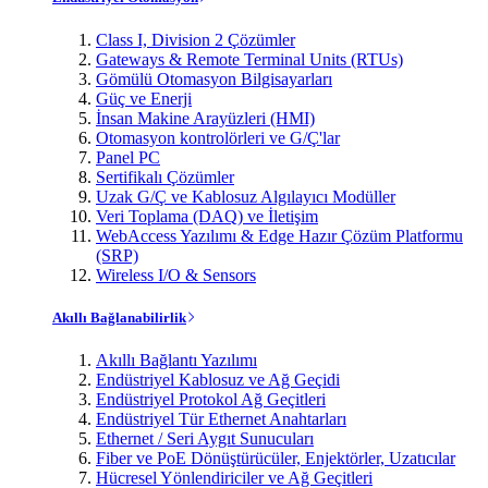
Class I, Division 2 Çözümler
Gateways & Remote Terminal Units (RTUs)
Gömülü Otomasyon Bilgisayarları
Güç ve Enerji
İnsan Makine Arayüzleri (HMI)
Otomasyon kontrolörleri ve G/Ç'lar
Panel PC
Sertifikalı Çözümler
Uzak G/Ç ve Kablosuz Algılayıcı Modüller
Veri Toplama (DAQ) ve İletişim
WebAccess Yazılımı & Edge Hazır Çözüm Platformu
(SRP)
Wireless I/O & Sensors
Akıllı Bağlanabilirlik
Akıllı Bağlantı Yazılımı
Endüstriyel Kablosuz ve Ağ Geçidi
Endüstriyel Protokol Ağ Geçitleri
Endüstriyel Tür Ethernet Anahtarları
Ethernet / Seri Aygıt Sunucuları
Fiber ve PoE Dönüştürücüler, Enjektörler, Uzatıcılar
Hücresel Yönlendiriciler ve Ağ Geçitleri