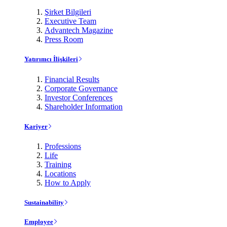
Şirket Bilgileri
Executive Team
Advantech Magazine
Press Room
Yatırımcı İlişkileri
Financial Results
Corporate Governance
Investor Conferences
Shareholder Information
Kariyer
Professions
Life
Training
Locations
How to Apply
Sustainability
Employee