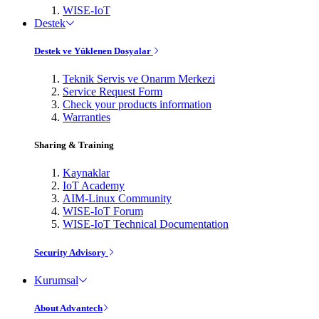
WISE-IoT
Destek
Destek ve Yüklenen Dosyalar
Teknik Servis ve Onarım Merkezi
Service Request Form
Check your products information
Warranties
Sharing & Training
Kaynaklar
IoT Academy
AIM-Linux Community
WISE-IoT Forum
WISE-IoT Technical Documentation
Security Advisory
Kurumsal
About Advantech