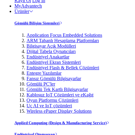
Kayıt Ol
Log In
MyAdvantech
Ürünler
Gömülü Bilişim Sistemleri
Application Focus Embedded Solutions
ARM Tabanlı Hesaplama Platformları
Bilgisayar Açık Modülleri
Dijital Tabela Oynatıcıları
Endüstriyel Anakartlar
Endüstriyel Ekran Sistemleri
Endüstriyel Flash & Bellek Çözümleri
Entegre Yazılımlar
Fansız Gömülü Bilgisayarlar
Gömülü PC'ler
Gömülü Tek Kartlı Bilgisayarlar
Kablosuz IoT Çözümleri ve eKağıt
Oyun Platformu Çözümleri
Uç AI ve IoT çözümleri
Wireless ePaper Display Solutions
Applied Computing (Design & Manufacturing Service)
Endüstriyel Otomasyon