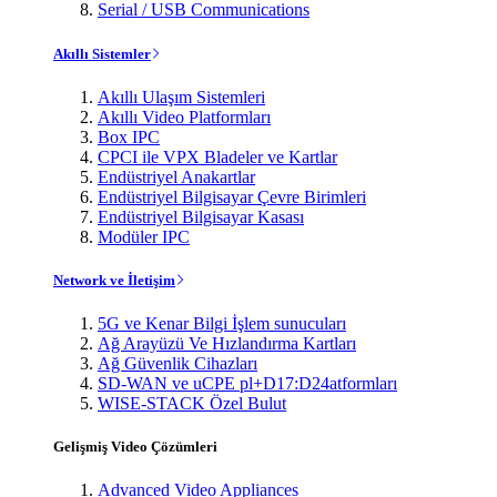
Serial / USB Communications
Akıllı Sistemler
Akıllı Ulaşım Sistemleri
Akıllı Video Platformları
Box IPC
CPCI ile VPX Bladeler ve Kartlar
Endüstriyel Anakartlar
Endüstriyel Bilgisayar Çevre Birimleri
Endüstriyel Bilgisayar Kasası
Modüler IPC
Network ve İletişim
5G ve Kenar Bilgi İşlem sunucuları
Ağ Arayüzü Ve Hızlandırma Kartları
Ağ Güvenlik Cihazları
SD-WAN ve uCPE pl+D17:D24atformları
WISE-STACK Özel Bulut
Gelişmiş Video Çözümleri
Advanced Video Appliances