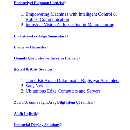
Endüstriyel Ekipman Üreticisi
Empowering Machines with Intelligent Control &
Robust Communication
Industrial Vision AI Inspection in Manufacturing
Endüstriyel ve Edge Sunucuları
Enerji ve Hizmetler
Gömülü Çözümler ve Tasarım Hizmeti
iRetail & iCity Services
Tümü Bir Arada Dokunmatik Bilgisayar Sistemleri
Satış Noktası
Ubiquitous Edge Computers and Servers
Zorlu Ortamlar İçin Araç Bilgi İşlem Çözümleri
Akıllı Lojistik
Industrial Display Solutions