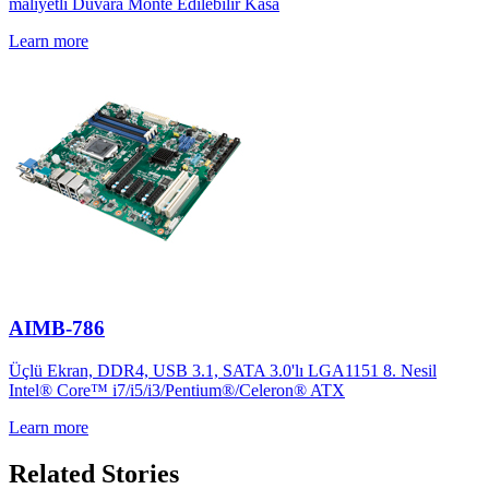
maliyetli Duvara Monte Edilebilir Kasa
Learn more
AIMB-786
Üçlü Ekran, DDR4, USB 3.1, SATA 3.0'lı LGA1151 8. Nesil
Intel® Core™ i7/i5/i3/Pentium®/Celeron® ATX
Learn more
Related Stories