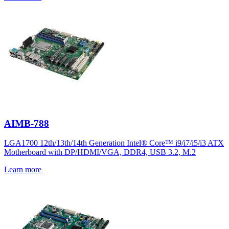
AIMB-788
LGA1700 12th/13th/14th Generation Intel® Core™ i9/i7/i5/i3 ATX
Motherboard with DP/HDMI/VGA, DDR4, USB 3.2, M.2
Learn more