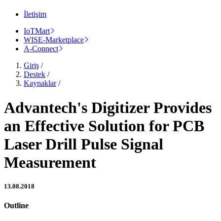
İletişim
IoTMart
WISE-Marketplace
A-Connect
Giriş
/
Destek
/
Kaynaklar
/
Advantech's Digitizer Provides
an Effective Solution for PCB
Laser Drill Pulse Signal
Measurement
13.08.2018
Outline