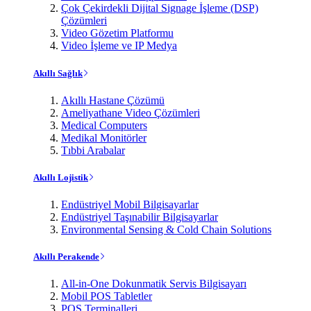
Çok Çekirdekli Dijital Signage İşleme (DSP)
Çözümleri
Video Gözetim Platformu
Video İşleme ve IP Medya
Akıllı Sağlık
Akıllı Hastane Çözümü
Ameliyathane Video Çözümleri
Medical Computers
Medikal Monitörler
Tıbbi Arabalar
Akıllı Lojistik
Endüstriyel Mobil Bilgisayarlar
Endüstriyel Taşınabilir Bilgisayarlar
Environmental Sensing & Cold Chain Solutions
Akıllı Perakende
All-in-One Dokunmatik Servis Bilgisayarı
Mobil POS Tabletler
POS Terminalleri