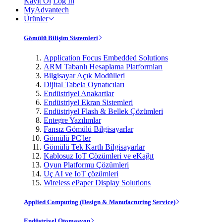
Kayıt Ol
Log In
MyAdvantech
Ürünler
Gömülü Bilişim Sistemleri
Application Focus Embedded Solutions
ARM Tabanlı Hesaplama Platformları
Bilgisayar Açık Modülleri
Dijital Tabela Oynatıcıları
Endüstriyel Anakartlar
Endüstriyel Ekran Sistemleri
Endüstriyel Flash & Bellek Çözümleri
Entegre Yazılımlar
Fansız Gömülü Bilgisayarlar
Gömülü PC'ler
Gömülü Tek Kartlı Bilgisayarlar
Kablosuz IoT Çözümleri ve eKağıt
Oyun Platformu Çözümleri
Uç AI ve IoT çözümleri
Wireless ePaper Display Solutions
Applied Computing (Design & Manufacturing Service)
Endüstriyel Otomasyon