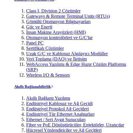
Class I, Division 2 Çözümler
Gateways & Remote Terminal Units (RTUs)
Gömülü Otomasyon Bilgisayarları
Güç ve Enerji
İnsan Makine Arayüzleri (HMI)
Otomasyon kontrolörleri ve G/Ç'lar
Panel PC
Sertifikalı Çözümler
Uzak G/Ç ve Kablosuz Algılayıcı Modüller
Veri Toplama (DAQ) ve İletişim
WebAccess Yazılımı & Edge Hazır Çözüm Platformu
(SRP)
Wireless I/O & Sensors
Akıllı Bağlanabilirlik
Akıllı Bağlantı Yazılımı
Endüstriyel Kablosuz ve Ağ Geçidi
Endüstriyel Protokol Ağ Geçitleri
Endüstriyel Tür Ethernet Anahtarları
Ethernet / Seri Aygıt Sunucuları
Fiber ve PoE Dönüştürücüler, Enjektörler, Uzatıcılar
Hücresel Yönlendiriciler ve Ağ Geçitleri