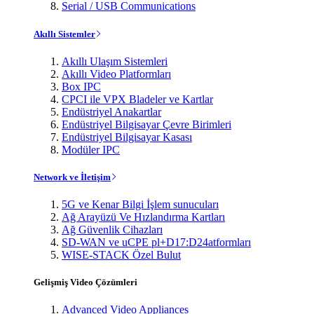
Serial / USB Communications
Akıllı Sistemler
Akıllı Ulaşım Sistemleri
Akıllı Video Platformları
Box IPC
CPCI ile VPX Bladeler ve Kartlar
Endüstriyel Anakartlar
Endüstriyel Bilgisayar Çevre Birimleri
Endüstriyel Bilgisayar Kasası
Modüler IPC
Network ve İletişim
5G ve Kenar Bilgi İşlem sunucuları
Ağ Arayüzü Ve Hızlandırma Kartları
Ağ Güvenlik Cihazları
SD-WAN ve uCPE pl+D17:D24atformları
WISE-STACK Özel Bulut
Gelişmiş Video Çözümleri
Advanced Video Appliances