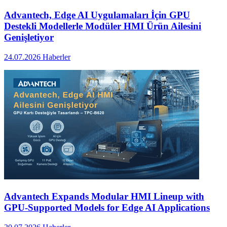
Advantech, Edge AI Uygulamaları İçin GPU
Destekli Modellerle Modüler HMI Ürün Ailesini
Genişletiyor
24.07.2026
Haberler
Advantech Expands Modular HMI Lineup with
GPU-Supported Models for Edge AI Applications