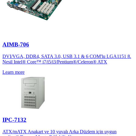
AIMB-706
DVI/VGA, DDR4, SATA 3.0, USB 3.1 & 6 COM'lu LGA1151 8.
Nesil Intel® Core™ i7/i5/i3/Pentium®/Celeron® ATX
Learn more
IPC-7132
ATX/mATX Anakart ve 10 yuvalı Arka Düzlem için uygun