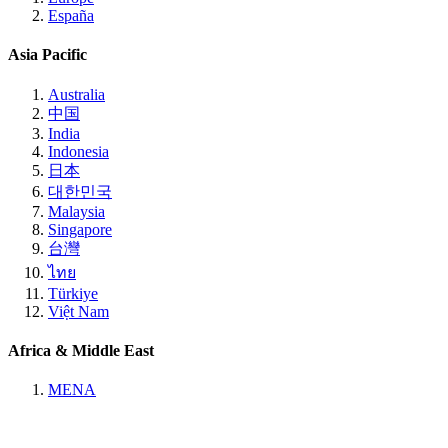
España
Asia Pacific
Australia
中国
India
Indonesia
日本
대한민국
Malaysia
Singapore
台灣
ไทย
Türkiye
Việt Nam
Africa & Middle East
MENA