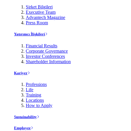
Şirket Bilgileri
Executive Team
Advantech Magazine
Press Room
Yatırımcı İlişkileri
Financial Results
Corporate Governance
Investor Conferences
Shareholder Information
Kariyer
Professions
Life
Training
Locations
How to Apply
Sustainability
Employee