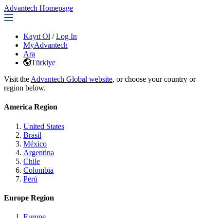
Advantech Homepage
Kayıt Ol
/
Log In
MyAdvantech
Ara
Türkiye
Visit the
Advantech Global website
, or choose your country or
region below.
America Region
United States
Brasil
México
Argentina
Chile
Colombia
Perú
Europe Region
Europe