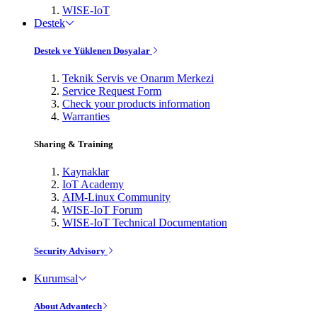
WISE-IoT
Destek
Destek ve Yüklenen Dosyalar
Teknik Servis ve Onarım Merkezi
Service Request Form
Check your products information
Warranties
Sharing & Training
Kaynaklar
IoT Academy
AIM-Linux Community
WISE-IoT Forum
WISE-IoT Technical Documentation
Security Advisory
Kurumsal
About Advantech