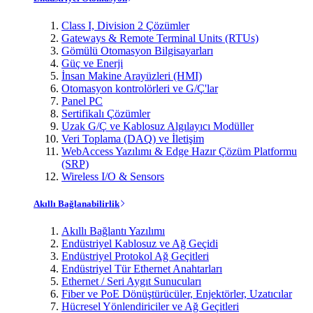
Class I, Division 2 Çözümler
Gateways & Remote Terminal Units (RTUs)
Gömülü Otomasyon Bilgisayarları
Güç ve Enerji
İnsan Makine Arayüzleri (HMI)
Otomasyon kontrolörleri ve G/Ç'lar
Panel PC
Sertifikalı Çözümler
Uzak G/Ç ve Kablosuz Algılayıcı Modüller
Veri Toplama (DAQ) ve İletişim
WebAccess Yazılımı & Edge Hazır Çözüm Platformu
(SRP)
Wireless I/O & Sensors
Akıllı Bağlanabilirlik
Akıllı Bağlantı Yazılımı
Endüstriyel Kablosuz ve Ağ Geçidi
Endüstriyel Protokol Ağ Geçitleri
Endüstriyel Tür Ethernet Anahtarları
Ethernet / Seri Aygıt Sunucuları
Fiber ve PoE Dönüştürücüler, Enjektörler, Uzatıcılar
Hücresel Yönlendiriciler ve Ağ Geçitleri