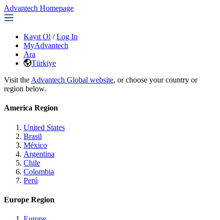
Advantech Homepage
Kayıt Ol
/
Log In
MyAdvantech
Ara
Türkiye
Visit the
Advantech Global website
, or choose your country or
region below.
America Region
United States
Brasil
México
Argentina
Chile
Colombia
Perú
Europe Region
Europe