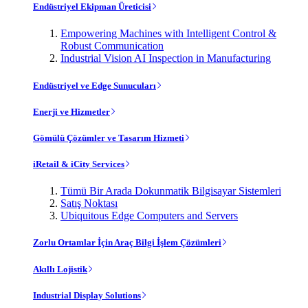
Endüstriyel Ekipman Üreticisi
Empowering Machines with Intelligent Control &
Robust Communication
Industrial Vision AI Inspection in Manufacturing
Endüstriyel ve Edge Sunucuları
Enerji ve Hizmetler
Gömülü Çözümler ve Tasarım Hizmeti
iRetail & iCity Services
Tümü Bir Arada Dokunmatik Bilgisayar Sistemleri
Satış Noktası
Ubiquitous Edge Computers and Servers
Zorlu Ortamlar İçin Araç Bilgi İşlem Çözümleri
Akıllı Lojistik
Industrial Display Solutions