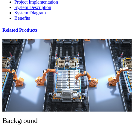
Project Implementation
System Description
System Diagram
Benefits
Related Products
Background