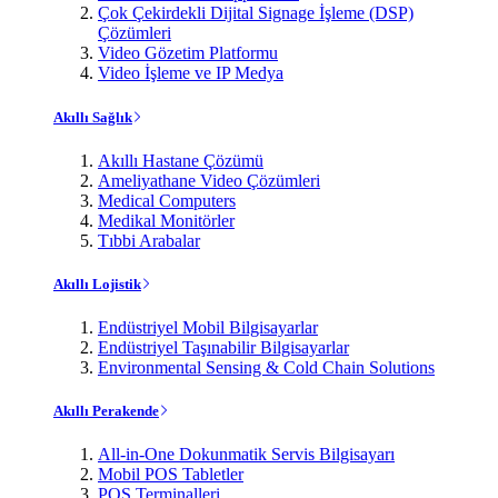
Çok Çekirdekli Dijital Signage İşleme (DSP)
Çözümleri
Video Gözetim Platformu
Video İşleme ve IP Medya
Akıllı Sağlık
Akıllı Hastane Çözümü
Ameliyathane Video Çözümleri
Medical Computers
Medikal Monitörler
Tıbbi Arabalar
Akıllı Lojistik
Endüstriyel Mobil Bilgisayarlar
Endüstriyel Taşınabilir Bilgisayarlar
Environmental Sensing & Cold Chain Solutions
Akıllı Perakende
All-in-One Dokunmatik Servis Bilgisayarı
Mobil POS Tabletler
POS Terminalleri