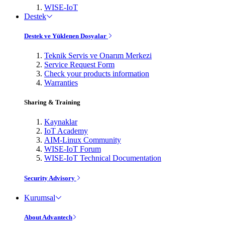
WISE-IoT
Destek
Destek ve Yüklenen Dosyalar
Teknik Servis ve Onarım Merkezi
Service Request Form
Check your products information
Warranties
Sharing & Training
Kaynaklar
IoT Academy
AIM-Linux Community
WISE-IoT Forum
WISE-IoT Technical Documentation
Security Advisory
Kurumsal
About Advantech