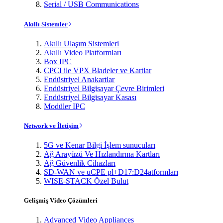
Serial / USB Communications
Akıllı Sistemler
Akıllı Ulaşım Sistemleri
Akıllı Video Platformları
Box IPC
CPCI ile VPX Bladeler ve Kartlar
Endüstriyel Anakartlar
Endüstriyel Bilgisayar Çevre Birimleri
Endüstriyel Bilgisayar Kasası
Modüler IPC
Network ve İletişim
5G ve Kenar Bilgi İşlem sunucuları
Ağ Arayüzü Ve Hızlandırma Kartları
Ağ Güvenlik Cihazları
SD-WAN ve uCPE pl+D17:D24atformları
WISE-STACK Özel Bulut
Gelişmiş Video Çözümleri
Advanced Video Appliances