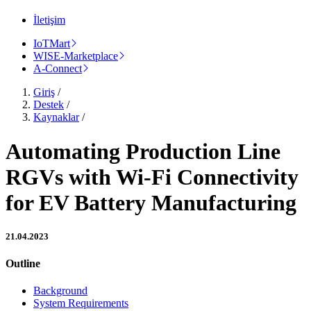
İletişim
IoTMart
WISE-Marketplace
A-Connect
Giriş
/
Destek
/
Kaynaklar
/
Automating Production Line
RGVs with Wi-Fi Connectivity
for EV Battery Manufacturing
21.04.2023
Outline
Background
System Requirements