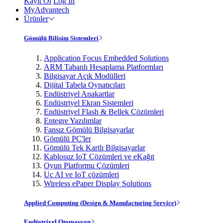
Kayıt Ol
Log In
MyAdvantech
Ürünler
Gömülü Bilişim Sistemleri
Application Focus Embedded Solutions
ARM Tabanlı Hesaplama Platformları
Bilgisayar Açık Modülleri
Dijital Tabela Oynatıcıları
Endüstriyel Anakartlar
Endüstriyel Ekran Sistemleri
Endüstriyel Flash & Bellek Çözümleri
Entegre Yazılımlar
Fansız Gömülü Bilgisayarlar
Gömülü PC'ler
Gömülü Tek Kartlı Bilgisayarlar
Kablosuz IoT Çözümleri ve eKağıt
Oyun Platformu Çözümleri
Uç AI ve IoT çözümleri
Wireless ePaper Display Solutions
Applied Computing (Design & Manufacturing Service)
Endüstriyel Otomasyon