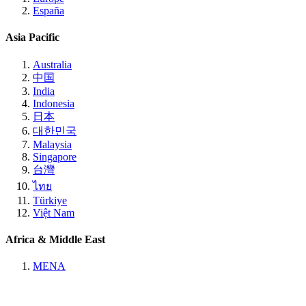
España
Asia Pacific
Australia
中国
India
Indonesia
日本
대한민국
Malaysia
Singapore
台灣
ไทย
Türkiye
Việt Nam
Africa & Middle East
MENA