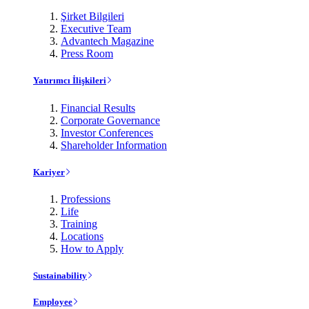
Şirket Bilgileri
Executive Team
Advantech Magazine
Press Room
Yatırımcı İlişkileri
Financial Results
Corporate Governance
Investor Conferences
Shareholder Information
Kariyer
Professions
Life
Training
Locations
How to Apply
Sustainability
Employee