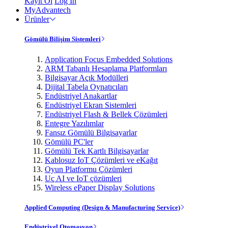
Kayıt Ol
Log In
MyAdvantech
Ürünler
Gömülü Bilişim Sistemleri
Application Focus Embedded Solutions
ARM Tabanlı Hesaplama Platformları
Bilgisayar Açık Modülleri
Dijital Tabela Oynatıcıları
Endüstriyel Anakartlar
Endüstriyel Ekran Sistemleri
Endüstriyel Flash & Bellek Çözümleri
Entegre Yazılımlar
Fansız Gömülü Bilgisayarlar
Gömülü PC'ler
Gömülü Tek Kartlı Bilgisayarlar
Kablosuz IoT Çözümleri ve eKağıt
Oyun Platformu Çözümleri
Uç AI ve IoT çözümleri
Wireless ePaper Display Solutions
Applied Computing (Design & Manufacturing Service)
Endüstriyel Otomasyon