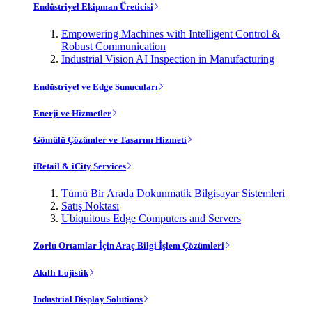
Endüstriyel Ekipman Üreticisi
Empowering Machines with Intelligent Control &
Robust Communication
Industrial Vision AI Inspection in Manufacturing
Endüstriyel ve Edge Sunucuları
Enerji ve Hizmetler
Gömülü Çözümler ve Tasarım Hizmeti
iRetail & iCity Services
Tümü Bir Arada Dokunmatik Bilgisayar Sistemleri
Satış Noktası
Ubiquitous Edge Computers and Servers
Zorlu Ortamlar İçin Araç Bilgi İşlem Çözümleri
Akıllı Lojistik
Industrial Display Solutions