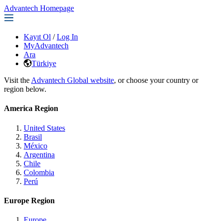
Advantech Homepage
Kayıt Ol
/
Log In
MyAdvantech
Ara
Türkiye
Visit the
Advantech Global website
, or choose your country or
region below.
America Region
United States
Brasil
México
Argentina
Chile
Colombia
Perú
Europe Region
Europe