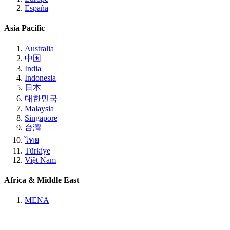
España
Asia Pacific
Australia
中国
India
Indonesia
日本
대한민국
Malaysia
Singapore
台灣
ไทย
Türkiye
Việt Nam
Africa & Middle East
MENA