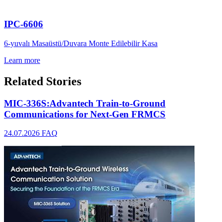
IPC-6606
6-yuvalı Masaüstü/Duvara Monte Edilebilir Kasa
Learn more
Related Stories
MIC-336S:Advantech Train-to-Ground
Communications for Next-Gen FRMCS
24.07.2026
FAQ