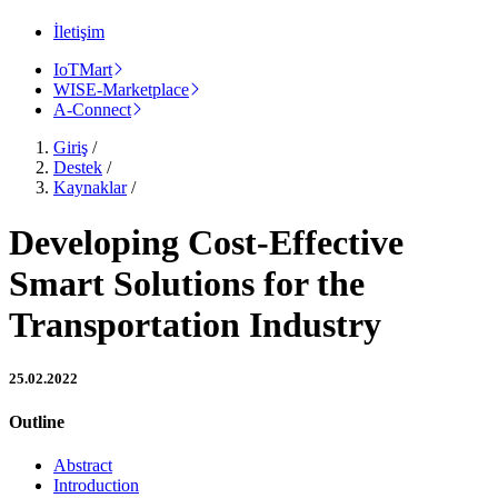
İletişim
IoTMart
WISE-Marketplace
A-Connect
Giriş
/
Destek
/
Kaynaklar
/
Developing Cost-Effective
Smart Solutions for the
Transportation Industry
25.02.2022
Outline
Abstract
Introduction