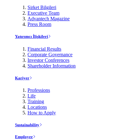
Şirket Bilgileri
Executive Team
Advantech Magazine
Press Room
Yatırımcı İlişkileri
Financial Results
Corporate Governance
Investor Conferences
Shareholder Information
Kariyer
Professions
Life
Training
Locations
How to Apply
Sustainability
Employee