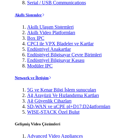
Serial / USB Communications
Akıllı Sistemler
Akıllı Ulaşım Sistemleri
Akıllı Video Platformları
Box IPC
CPCI ile VPX Bladeler ve Kartlar
Endüstriyel Anakartlar
Endüstriyel Bilgisayar Çevre Birimleri
Endüstriyel Bilgisayar Kasası
Modüler IPC
Network ve İletişim
5G ve Kenar Bilgi İşlem sunucuları
Ağ Arayüzü Ve Hızlandırma Kartları
Ağ Güvenlik Cihazları
SD-WAN ve uCPE pl+D17:D24atformları
WISE-STACK Özel Bulut
Gelişmiş Video Çözümleri
Advanced Video Appliances