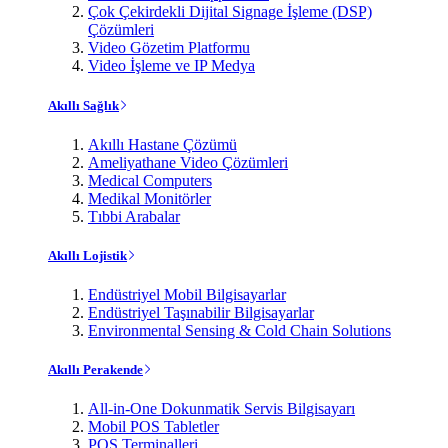
Çok Çekirdekli Dijital Signage İşleme (DSP)
Çözümleri
Video Gözetim Platformu
Video İşleme ve IP Medya
Akıllı Sağlık
Akıllı Hastane Çözümü
Ameliyathane Video Çözümleri
Medical Computers
Medikal Monitörler
Tıbbi Arabalar
Akıllı Lojistik
Endüstriyel Mobil Bilgisayarlar
Endüstriyel Taşınabilir Bilgisayarlar
Environmental Sensing & Cold Chain Solutions
Akıllı Perakende
All-in-One Dokunmatik Servis Bilgisayarı
Mobil POS Tabletler
POS Terminalleri