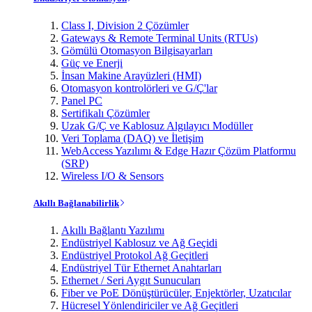
Class I, Division 2 Çözümler
Gateways & Remote Terminal Units (RTUs)
Gömülü Otomasyon Bilgisayarları
Güç ve Enerji
İnsan Makine Arayüzleri (HMI)
Otomasyon kontrolörleri ve G/Ç'lar
Panel PC
Sertifikalı Çözümler
Uzak G/Ç ve Kablosuz Algılayıcı Modüller
Veri Toplama (DAQ) ve İletişim
WebAccess Yazılımı & Edge Hazır Çözüm Platformu
(SRP)
Wireless I/O & Sensors
Akıllı Bağlanabilirlik
Akıllı Bağlantı Yazılımı
Endüstriyel Kablosuz ve Ağ Geçidi
Endüstriyel Protokol Ağ Geçitleri
Endüstriyel Tür Ethernet Anahtarları
Ethernet / Seri Aygıt Sunucuları
Fiber ve PoE Dönüştürücüler, Enjektörler, Uzatıcılar
Hücresel Yönlendiriciler ve Ağ Geçitleri