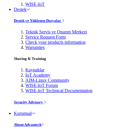
WISE-IoT
Destek
Destek ve Yüklenen Dosyalar
Teknik Servis ve Onarım Merkezi
Service Request Form
Check your products information
Warranties
Sharing & Training
Kaynaklar
IoT Academy
AIM-Linux Community
WISE-IoT Forum
WISE-IoT Technical Documentation
Security Advisory
Kurumsal
About Advantech