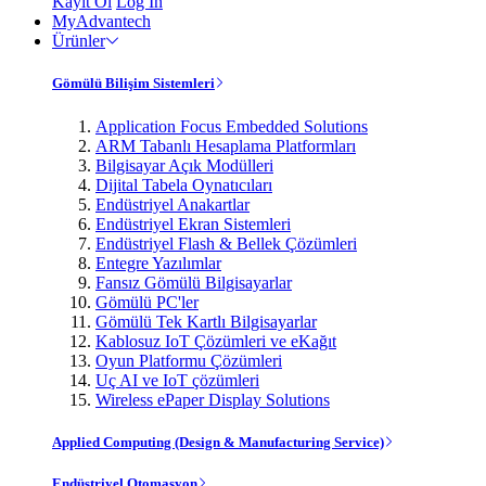
Kayıt Ol
Log In
MyAdvantech
Ürünler
Gömülü Bilişim Sistemleri
Application Focus Embedded Solutions
ARM Tabanlı Hesaplama Platformları
Bilgisayar Açık Modülleri
Dijital Tabela Oynatıcıları
Endüstriyel Anakartlar
Endüstriyel Ekran Sistemleri
Endüstriyel Flash & Bellek Çözümleri
Entegre Yazılımlar
Fansız Gömülü Bilgisayarlar
Gömülü PC'ler
Gömülü Tek Kartlı Bilgisayarlar
Kablosuz IoT Çözümleri ve eKağıt
Oyun Platformu Çözümleri
Uç AI ve IoT çözümleri
Wireless ePaper Display Solutions
Applied Computing (Design & Manufacturing Service)
Endüstriyel Otomasyon