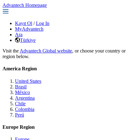
Advantech Homepage
Kayıt Ol
/
Log In
MyAdvantech
Ara
Türkiye
Visit the
Advantech Global website
, or choose your country or
region below.
America Region
United States
Brasil
México
Argentina
Chile
Colombia
Perú
Europe Region
Europe