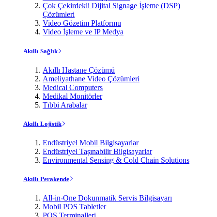
Çok Çekirdekli Dijital Signage İşleme (DSP)
Çözümleri
Video Gözetim Platformu
Video İşleme ve IP Medya
Akıllı Sağlık
Akıllı Hastane Çözümü
Ameliyathane Video Çözümleri
Medical Computers
Medikal Monitörler
Tıbbi Arabalar
Akıllı Lojistik
Endüstriyel Mobil Bilgisayarlar
Endüstriyel Taşınabilir Bilgisayarlar
Environmental Sensing & Cold Chain Solutions
Akıllı Perakende
All-in-One Dokunmatik Servis Bilgisayarı
Mobil POS Tabletler
POS Terminalleri