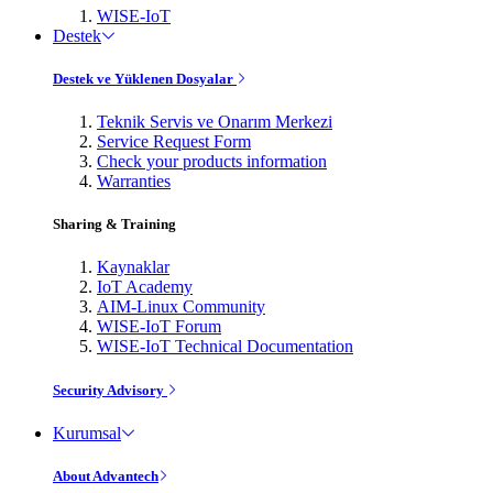
WISE-IoT
Destek
Destek ve Yüklenen Dosyalar
Teknik Servis ve Onarım Merkezi
Service Request Form
Check your products information
Warranties
Sharing & Training
Kaynaklar
IoT Academy
AIM-Linux Community
WISE-IoT Forum
WISE-IoT Technical Documentation
Security Advisory
Kurumsal
About Advantech