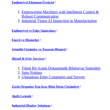
Endüstriyel Ekipman Üreticisi
Empowering Machines with Intelligent Control &
Robust Communication
Industrial Vision AI Inspection in Manufacturing
Endüstriyel ve Edge Sunucuları
Enerji ve Hizmetler
Gömülü Çözümler ve Tasarım Hizmeti
iRetail & iCity Services
Tümü Bir Arada Dokunmatik Bilgisayar Sistemleri
Satış Noktası
Ubiquitous Edge Computers and Servers
Zorlu Ortamlar İçin Araç Bilgi İşlem Çözümleri
Akıllı Lojistik
Industrial Display Solutions