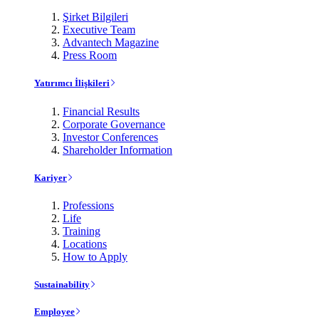
Şirket Bilgileri
Executive Team
Advantech Magazine
Press Room
Yatırımcı İlişkileri
Financial Results
Corporate Governance
Investor Conferences
Shareholder Information
Kariyer
Professions
Life
Training
Locations
How to Apply
Sustainability
Employee