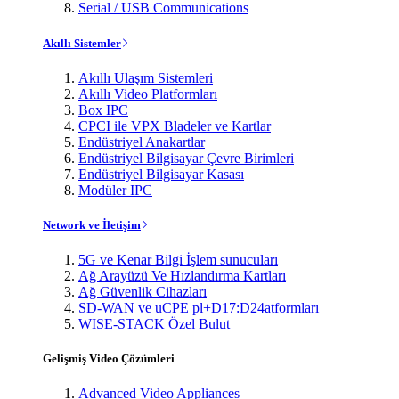
Serial / USB Communications
Akıllı Sistemler
Akıllı Ulaşım Sistemleri
Akıllı Video Platformları
Box IPC
CPCI ile VPX Bladeler ve Kartlar
Endüstriyel Anakartlar
Endüstriyel Bilgisayar Çevre Birimleri
Endüstriyel Bilgisayar Kasası
Modüler IPC
Network ve İletişim
5G ve Kenar Bilgi İşlem sunucuları
Ağ Arayüzü Ve Hızlandırma Kartları
Ağ Güvenlik Cihazları
SD-WAN ve uCPE pl+D17:D24atformları
WISE-STACK Özel Bulut
Gelişmiş Video Çözümleri
Advanced Video Appliances