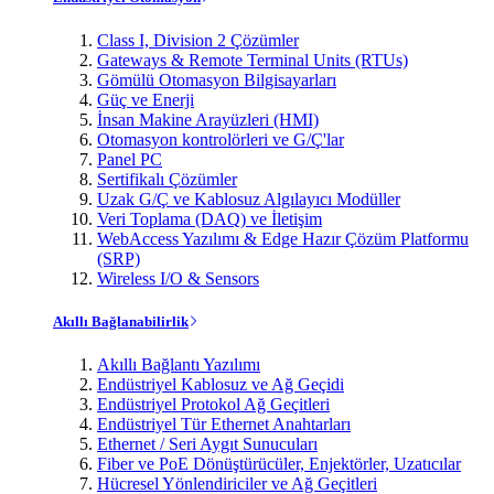
Class I, Division 2 Çözümler
Gateways & Remote Terminal Units (RTUs)
Gömülü Otomasyon Bilgisayarları
Güç ve Enerji
İnsan Makine Arayüzleri (HMI)
Otomasyon kontrolörleri ve G/Ç'lar
Panel PC
Sertifikalı Çözümler
Uzak G/Ç ve Kablosuz Algılayıcı Modüller
Veri Toplama (DAQ) ve İletişim
WebAccess Yazılımı & Edge Hazır Çözüm Platformu
(SRP)
Wireless I/O & Sensors
Akıllı Bağlanabilirlik
Akıllı Bağlantı Yazılımı
Endüstriyel Kablosuz ve Ağ Geçidi
Endüstriyel Protokol Ağ Geçitleri
Endüstriyel Tür Ethernet Anahtarları
Ethernet / Seri Aygıt Sunucuları
Fiber ve PoE Dönüştürücüler, Enjektörler, Uzatıcılar
Hücresel Yönlendiriciler ve Ağ Geçitleri