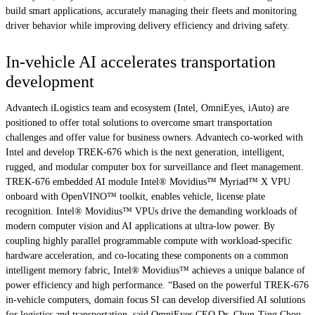
build smart applications, accurately managing their fleets and monitoring
driver behavior while improving delivery efficiency and driving safety.
In-vehicle AI accelerates transportation
development
Advantech iLogistics team and ecosystem (Intel, OmniEyes, iAuto) are
positioned to offer total solutions to overcome smart transportation
challenges and offer value for business owners. Advantech co-worked with
Intel and develop TREK-676 which is the next generation, intelligent,
rugged, and modular computer box for surveillance and fleet management.
TREK-676 embedded AI module Intel® Movidius™ Myriad™ X VPU
onboard with OpenVINO™ toolkit, enables vehicle, license plate
recognition. Intel® Movidius™ VPUs drive the demanding workloads of
modern computer vision and AI applications at ultra-low power. By
coupling highly parallel programmable compute with workload-specific
hardware acceleration, and co-locating these components on a common
intelligent memory fabric, Intel® Movidius™ achieves a unique balance of
power efficiency and high performance. “Based on the powerful TREK-676
in-vehicle computers, domain focus SI can develop diversified AI solutions
for logistics and transportation, said OmniEyes CEO Dr. Chun-Ting Chou.