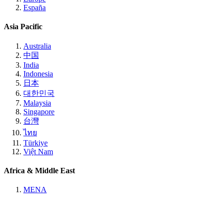
España
Asia Pacific
Australia
中国
India
Indonesia
日本
대한민국
Malaysia
Singapore
台灣
ไทย
Türkiye
Việt Nam
Africa & Middle East
MENA