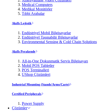
Ameliyathane Video Çözümleri
Medical Computers
Medikal Monitörler
Tıbbi Arabalar
Akıllı Lojistik
Endüstriyel Mobil Bilgisayarlar
Endüstriyel Taşınabilir Bilgisayarlar
Environmental Sensing & Cold Chain Solutions
Akıllı Perakende
All-in-One Dokunmatik Servis Bilgisayarı
Mobil POS Tabletler
POS Terminalleri
UShop Çözümleri
Industrial Mounting (Stands/Arms/Carts)
Certified Peripherals
Power Supply
Çözümler