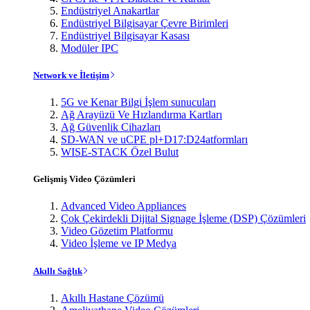
Endüstriyel Anakartlar
Endüstriyel Bilgisayar Çevre Birimleri
Endüstriyel Bilgisayar Kasası
Modüler IPC
Network ve İletişim
5G ve Kenar Bilgi İşlem sunucuları
Ağ Arayüzü Ve Hızlandırma Kartları
Ağ Güvenlik Cihazları
SD-WAN ve uCPE pl+D17:D24atformları
WISE-STACK Özel Bulut
Gelişmiş Video Çözümleri
Advanced Video Appliances
Çok Çekirdekli Dijital Signage İşleme (DSP) Çözümleri
Video Gözetim Platformu
Video İşleme ve IP Medya
Akıllı Sağlık
Akıllı Hastane Çözümü