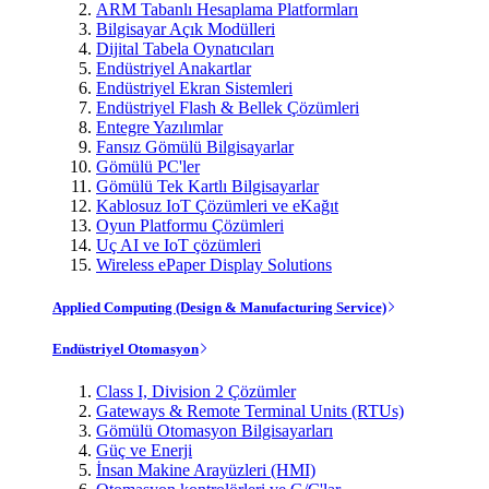
ARM Tabanlı Hesaplama Platformları
Bilgisayar Açık Modülleri
Dijital Tabela Oynatıcıları
Endüstriyel Anakartlar
Endüstriyel Ekran Sistemleri
Endüstriyel Flash & Bellek Çözümleri
Entegre Yazılımlar
Fansız Gömülü Bilgisayarlar
Gömülü PC'ler
Gömülü Tek Kartlı Bilgisayarlar
Kablosuz IoT Çözümleri ve eKağıt
Oyun Platformu Çözümleri
Uç AI ve IoT çözümleri
Wireless ePaper Display Solutions
Applied Computing (Design & Manufacturing Service)
Endüstriyel Otomasyon
Class I, Division 2 Çözümler
Gateways & Remote Terminal Units (RTUs)
Gömülü Otomasyon Bilgisayarları
Güç ve Enerji
İnsan Makine Arayüzleri (HMI)