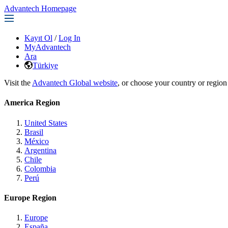
Advantech Homepage
Kayıt Ol
/
Log In
MyAdvantech
Ara
Türkiye
Visit the
Advantech Global website
, or choose your country or region
America Region
United States
Brasil
México
Argentina
Chile
Colombia
Perú
Europe Region
Europe
España