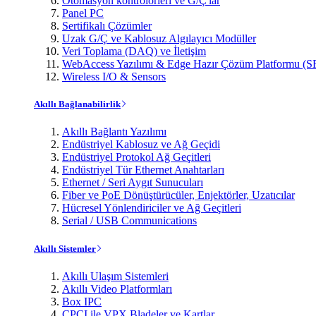
Otomasyon kontrolörleri ve G/Ç'lar
Panel PC
Sertifikalı Çözümler
Uzak G/Ç ve Kablosuz Algılayıcı Modüller
Veri Toplama (DAQ) ve İletişim
WebAccess Yazılımı & Edge Hazır Çözüm Platformu (S
Wireless I/O & Sensors
Akıllı Bağlanabilirlik
Akıllı Bağlantı Yazılımı
Endüstriyel Kablosuz ve Ağ Geçidi
Endüstriyel Protokol Ağ Geçitleri
Endüstriyel Tür Ethernet Anahtarları
Ethernet / Seri Aygıt Sunucuları
Fiber ve PoE Dönüştürücüler, Enjektörler, Uzatıcılar
Hücresel Yönlendiriciler ve Ağ Geçitleri
Serial / USB Communications
Akıllı Sistemler
Akıllı Ulaşım Sistemleri
Akıllı Video Platformları
Box IPC
CPCI ile VPX Bladeler ve Kartlar