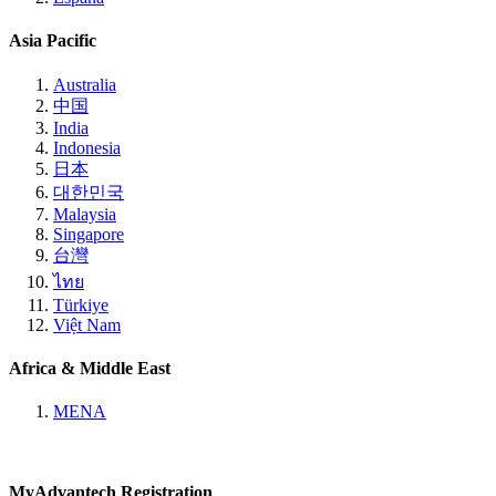
Asia Pacific
Australia
中国
India
Indonesia
日本
대한민국
Malaysia
Singapore
台灣
ไทย
Türkiye
Việt Nam
Africa & Middle East
MENA
MyAdvantech Registration