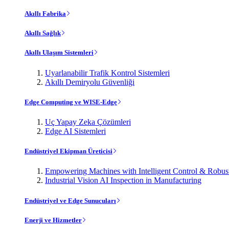
Akıllı Fabrika
Akıllı Sağlık
Akıllı Ulaşım Sistemleri
Uyarlanabilir Trafik Kontrol Sistemleri
Akıllı Demiryolu Güvenliği
Edge Computing ve WISE-Edge
Uç Yapay Zeka Çözümleri
Edge AI Sistemleri
Endüstriyel Ekipman Üreticisi
Empowering Machines with Intelligent Control & Robu
Industrial Vision AI Inspection in Manufacturing
Endüstriyel ve Edge Sunucuları
Enerji ve Hizmetler