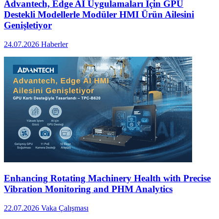
Advantech, Edge AI Uygulamaları İçin GPU
Destekli Modellerle Modüler HMI Ürün Ailesini
Genişletiyor
24.07.2026
Haberler
Enhancing Rotating Machinery Health with Precise
Vibration Monitoring and PHM Analytics
22.07.2026
Vaka Çalışması