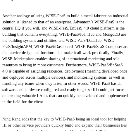
Another analogy of using WISE-PaaS to build a metal fabrication industrial
solution is likened to that of an enterprise. Advantech’s WISE-PaaS is the
central HQ if you will, and WISE-PaaS/EnSaaS 4.0 cloud platform is the
building that contains everything. WISE-PaaS/IoT Hub and MongoDB are
the building systems and utilities, and WISE-PaaS/DataHub, WISE-
PaaS/InsightAPM, WISE-PaaS/Dashboard, WISE-PaaS/SaaS Composer are
the interior design and furniture that make it all work practically. Finally,
WISE-Marketplace enables sharing of international marketing and sale
resources to bring in more customers. Furthermore, WISE-PaaS/EnSaaS
4.0 is capable of assigning resources, deployment (meaning developed once
and deployed across multiple devices), and monitoring systems, as well as
handling any issues when they arise. In other words, WISE-PaaS has all
software and hardware configured and ready to go, so III could just focus
on creating valuable I.Apps that can quickly be developed and implemented
in the field for the client.
Ning Kang adds that the key to WISE-PaaS being an ideal tool for helping
III or other service providers quickly build and expand their businesses lies