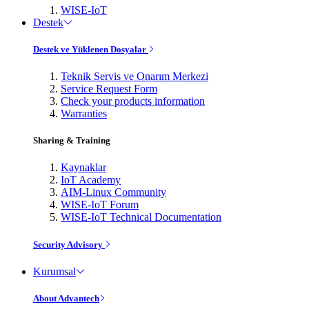
WISE-IoT
Destek
Destek ve Yüklenen Dosyalar
Teknik Servis ve Onarım Merkezi
Service Request Form
Check your products information
Warranties
Sharing & Training
Kaynaklar
IoT Academy
AIM-Linux Community
WISE-IoT Forum
WISE-IoT Technical Documentation
Security Advisory
Kurumsal
About Advantech