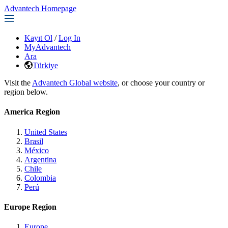
Advantech Homepage
Kayıt Ol
/
Log In
MyAdvantech
Ara
Türkiye
Visit the
Advantech Global website
, or choose your country or
region below.
America Region
United States
Brasil
México
Argentina
Chile
Colombia
Perú
Europe Region
Europe