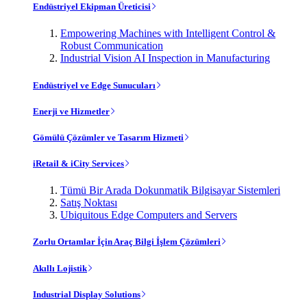
Endüstriyel Ekipman Üreticisi
Empowering Machines with Intelligent Control &
Robust Communication
Industrial Vision AI Inspection in Manufacturing
Endüstriyel ve Edge Sunucuları
Enerji ve Hizmetler
Gömülü Çözümler ve Tasarım Hizmeti
iRetail & iCity Services
Tümü Bir Arada Dokunmatik Bilgisayar Sistemleri
Satış Noktası
Ubiquitous Edge Computers and Servers
Zorlu Ortamlar İçin Araç Bilgi İşlem Çözümleri
Akıllı Lojistik
Industrial Display Solutions