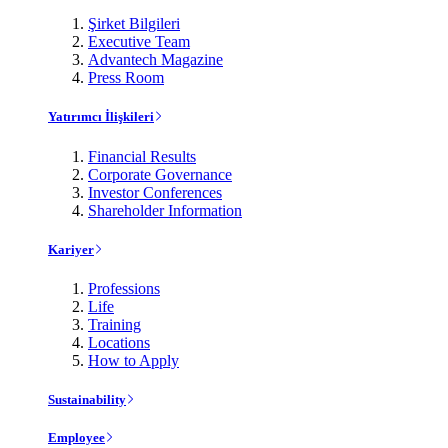
Şirket Bilgileri
Executive Team
Advantech Magazine
Press Room
Yatırımcı İlişkileri
Financial Results
Corporate Governance
Investor Conferences
Shareholder Information
Kariyer
Professions
Life
Training
Locations
How to Apply
Sustainability
Employee