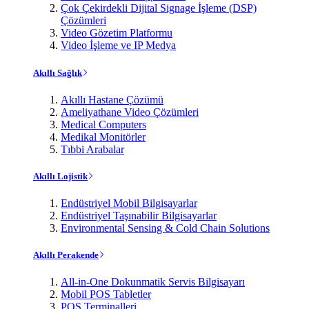
Çok Çekirdekli Dijital Signage İşleme (DSP)
Çözümleri
Video Gözetim Platformu
Video İşleme ve IP Medya
Akıllı Sağlık
Akıllı Hastane Çözümü
Ameliyathane Video Çözümleri
Medical Computers
Medikal Monitörler
Tıbbi Arabalar
Akıllı Lojistik
Endüstriyel Mobil Bilgisayarlar
Endüstriyel Taşınabilir Bilgisayarlar
Environmental Sensing & Cold Chain Solutions
Akıllı Perakende
All-in-One Dokunmatik Servis Bilgisayarı
Mobil POS Tabletler
POS Terminalleri