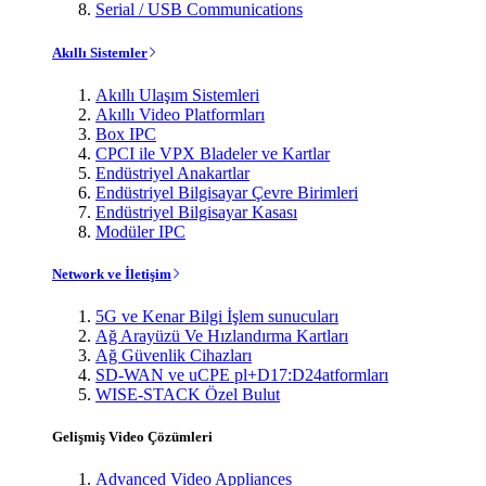
Serial / USB Communications
Akıllı Sistemler
Akıllı Ulaşım Sistemleri
Akıllı Video Platformları
Box IPC
CPCI ile VPX Bladeler ve Kartlar
Endüstriyel Anakartlar
Endüstriyel Bilgisayar Çevre Birimleri
Endüstriyel Bilgisayar Kasası
Modüler IPC
Network ve İletişim
5G ve Kenar Bilgi İşlem sunucuları
Ağ Arayüzü Ve Hızlandırma Kartları
Ağ Güvenlik Cihazları
SD-WAN ve uCPE pl+D17:D24atformları
WISE-STACK Özel Bulut
Gelişmiş Video Çözümleri
Advanced Video Appliances