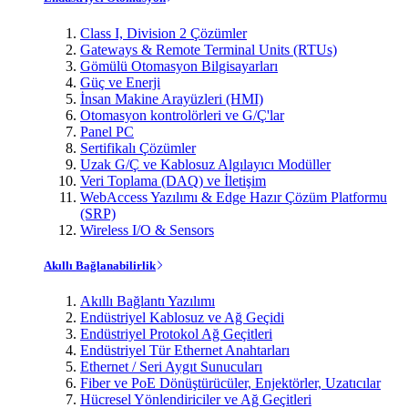
Class I, Division 2 Çözümler
Gateways & Remote Terminal Units (RTUs)
Gömülü Otomasyon Bilgisayarları
Güç ve Enerji
İnsan Makine Arayüzleri (HMI)
Otomasyon kontrolörleri ve G/Ç'lar
Panel PC
Sertifikalı Çözümler
Uzak G/Ç ve Kablosuz Algılayıcı Modüller
Veri Toplama (DAQ) ve İletişim
WebAccess Yazılımı & Edge Hazır Çözüm Platformu
(SRP)
Wireless I/O & Sensors
Akıllı Bağlanabilirlik
Akıllı Bağlantı Yazılımı
Endüstriyel Kablosuz ve Ağ Geçidi
Endüstriyel Protokol Ağ Geçitleri
Endüstriyel Tür Ethernet Anahtarları
Ethernet / Seri Aygıt Sunucuları
Fiber ve PoE Dönüştürücüler, Enjektörler, Uzatıcılar
Hücresel Yönlendiriciler ve Ağ Geçitleri