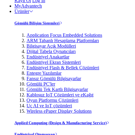
Kayıt Ol
Log In
MyAdvantech
Ürünler
Gömülü Bilişim Sistemleri
Application Focus Embedded Solutions
ARM Tabanlı Hesaplama Platformları
Bilgisayar Açık Modülleri
Dijital Tabela Oynatıcıları
Endüstriyel Anakartlar
Endüstriyel Ekran Sistemleri
Endüstriyel Flash & Bellek Çözümleri
Entegre Yazılımlar
Fansız Gömülü Bilgisayarlar
Gömülü PC'ler
Gömülü Tek Kartlı Bilgisayarlar
Kablosuz IoT Çözümleri ve eKağıt
Oyun Platformu Çözümleri
Uç AI ve IoT çözümleri
Wireless ePaper Display Solutions
Applied Computing (Design & Manufacturing Service)
Endüstriyel Otomasyon