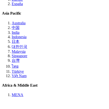
España
Asia Pacific
Australia
中国
India
Indonesia
日本
대한민국
Malaysia
Singapore
台灣
ไทย
Türkiye
Việt Nam
Africa & Middle East
MENA