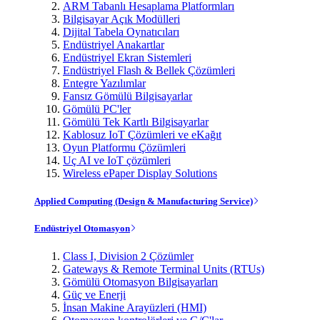
ARM Tabanlı Hesaplama Platformları
Bilgisayar Açık Modülleri
Dijital Tabela Oynatıcıları
Endüstriyel Anakartlar
Endüstriyel Ekran Sistemleri
Endüstriyel Flash & Bellek Çözümleri
Entegre Yazılımlar
Fansız Gömülü Bilgisayarlar
Gömülü PC'ler
Gömülü Tek Kartlı Bilgisayarlar
Kablosuz IoT Çözümleri ve eKağıt
Oyun Platformu Çözümleri
Uç AI ve IoT çözümleri
Wireless ePaper Display Solutions
Applied Computing (Design & Manufacturing Service)
Endüstriyel Otomasyon
Class I, Division 2 Çözümler
Gateways & Remote Terminal Units (RTUs)
Gömülü Otomasyon Bilgisayarları
Güç ve Enerji
İnsan Makine Arayüzleri (HMI)