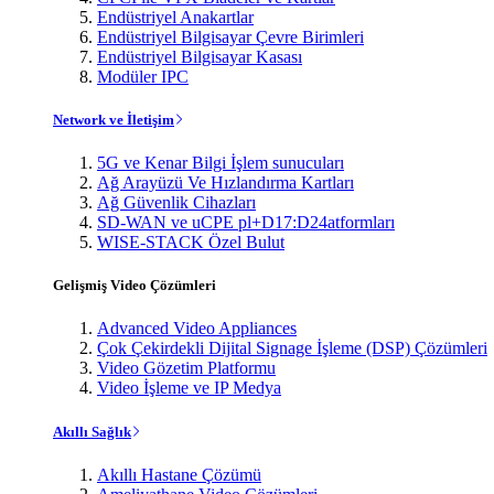
Endüstriyel Anakartlar
Endüstriyel Bilgisayar Çevre Birimleri
Endüstriyel Bilgisayar Kasası
Modüler IPC
Network ve İletişim
5G ve Kenar Bilgi İşlem sunucuları
Ağ Arayüzü Ve Hızlandırma Kartları
Ağ Güvenlik Cihazları
SD-WAN ve uCPE pl+D17:D24atformları
WISE-STACK Özel Bulut
Gelişmiş Video Çözümleri
Advanced Video Appliances
Çok Çekirdekli Dijital Signage İşleme (DSP) Çözümleri
Video Gözetim Platformu
Video İşleme ve IP Medya
Akıllı Sağlık
Akıllı Hastane Çözümü