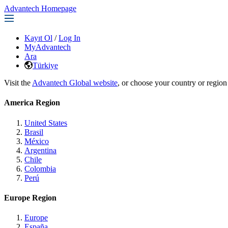
Advantech Homepage
Kayıt Ol
/
Log In
MyAdvantech
Ara
Türkiye
Visit the
Advantech Global website
, or choose your country or region
America Region
United States
Brasil
México
Argentina
Chile
Colombia
Perú
Europe Region
Europe
España