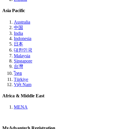
Asia Pacific
Australia
中国
India
Indonesia
日本
대한민국
Malaysia
Singapore
台灣
ไทย
Türkiye
Việt Nam
Africa & Middle East
MENA
MyAdvantech Registration