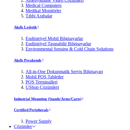
Ameliyathane Video Çözümleri
Medical Computers
Medikal Monitörler
Tıbbi Arabalar
Akıllı Lojistik
Endüstriyel Mobil Bilgisayarlar
Endüstriyel Taşınabilir Bilgisayarlar
Environmental Sensing & Cold Chain Solutions
Akıllı Perakende
All-in-One Dokunmatik Servis Bilgisayarı
Mobil POS Tabletler
POS Terminalleri
UShop Çözümleri
Industrial Mounting (Stands/Arms/Carts)
Certified Peripherals
Power Supply
Çözümler