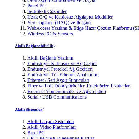
Otomasyon kontrolörleri ve G/Ç'lar
Panel PC
Sertifikalı Çözümler
Uzak G/Ç ve Kablosuz Algılayıcı Modüller
Veri Toplama (DAQ) ve İletişim
WebAccess Yazılımı & Edge Hazır Çözüm Platformu (S
Wireless I/O & Sensors
Akıllı Bağlanabilirlik
Akıllı Bağlantı Yazılımı
Endüstriyel Kablosuz ve Ağ Geçidi
Endüstriyel Protokol Ağ Geçitleri
Endüstriyel Tür Ethernet Anahtarları
Ethernet / Seri Aygıt Sunucuları
Fiber ve PoE Dönüştürücüler, Enjektörler, Uzatıcılar
Hücresel Yönlendiriciler ve Ağ Geçitleri
Serial / USB Communications
Akıllı Sistemler
Akıllı Ulaşım Sistemleri
Akıllı Video Platformları
Box IPC
CPCI ile VPX Bladeler ve Kartlar