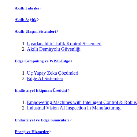
Akıllı Fabrika
Akıllı Sağlık
Akıllı Ulaşım Sistemleri
Uyarlanabilir Trafik Kontrol Sistemleri
Akıllı Demiryolu Güvenliği
Edge Computing ve WISE-Edge
Uç Yapay Zeka Çözümleri
Edge AI Sistemleri
Endüstriyel Ekipman Üreticisi
Empowering Machines with Intelligent Control & Robu
Industrial Vision AI Inspection in Manufacturing
Endüstriyel ve Edge Sunucuları
Enerji ve Hizmetler