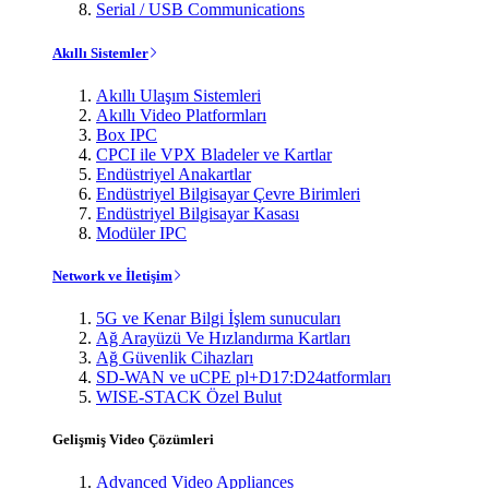
Serial / USB Communications
Akıllı Sistemler
Akıllı Ulaşım Sistemleri
Akıllı Video Platformları
Box IPC
CPCI ile VPX Bladeler ve Kartlar
Endüstriyel Anakartlar
Endüstriyel Bilgisayar Çevre Birimleri
Endüstriyel Bilgisayar Kasası
Modüler IPC
Network ve İletişim
5G ve Kenar Bilgi İşlem sunucuları
Ağ Arayüzü Ve Hızlandırma Kartları
Ağ Güvenlik Cihazları
SD-WAN ve uCPE pl+D17:D24atformları
WISE-STACK Özel Bulut
Gelişmiş Video Çözümleri
Advanced Video Appliances