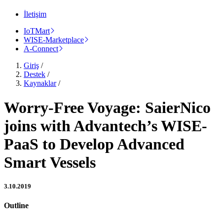
İletişim
IoTMart
WISE-Marketplace
A-Connect
Giriş
/
Destek
/
Kaynaklar
/
Worry-Free Voyage: SaierNico
joins with Advantech’s WISE-
PaaS to Develop Advanced
Smart Vessels
3.10.2019
Outline