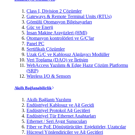
Class I, Division 2 Çözümler
Gateways & Remote Terminal Units (RTUs)
Gömülü Otomasyon Bilgisayarları
Güç ve Enerji
İnsan Makine Arayüzleri (HMI)
Otomasyon kontrolörleri ve G/Ç'lar
Panel PC
Sertifikalı Çözümler
Uzak G/Ç ve Kablosuz Algılayıcı Modüller
Veri Toplama (DAQ) ve İletişim
WebAccess Yazılımı & Edge Hazır Çözüm Platformu
(SRP)
Wireless I/O & Sensors
Akıllı Bağlanabilirlik
Akıllı Bağlantı Yazılımı
Endüstriyel Kablosuz ve Ağ Geçidi
Endüstriyel Protokol Ağ Geçitleri
Endüstriyel Tür Ethernet Anahtarları
Ethernet / Seri Aygıt Sunucuları
Fiber ve PoE Dönüştürücüler, Enjektörler, Uzatıcılar
Hücresel Yönlendiriciler ve Ağ Geçitleri