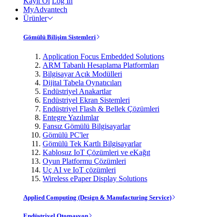
Kayıt Ol
Log In
MyAdvantech
Ürünler
Gömülü Bilişim Sistemleri
Application Focus Embedded Solutions
ARM Tabanlı Hesaplama Platformları
Bilgisayar Açık Modülleri
Dijital Tabela Oynatıcıları
Endüstriyel Anakartlar
Endüstriyel Ekran Sistemleri
Endüstriyel Flash & Bellek Çözümleri
Entegre Yazılımlar
Fansız Gömülü Bilgisayarlar
Gömülü PC'ler
Gömülü Tek Kartlı Bilgisayarlar
Kablosuz IoT Çözümleri ve eKağıt
Oyun Platformu Çözümleri
Uç AI ve IoT çözümleri
Wireless ePaper Display Solutions
Applied Computing (Design & Manufacturing Service)
Endüstriyel Otomasyon