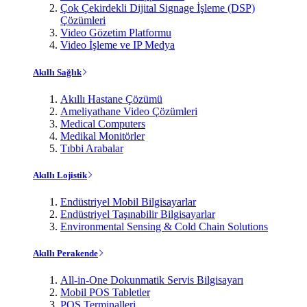
Çok Çekirdekli Dijital Signage İşleme (DSP)
Çözümleri
Video Gözetim Platformu
Video İşleme ve IP Medya
Akıllı Sağlık
Akıllı Hastane Çözümü
Ameliyathane Video Çözümleri
Medical Computers
Medikal Monitörler
Tıbbi Arabalar
Akıllı Lojistik
Endüstriyel Mobil Bilgisayarlar
Endüstriyel Taşınabilir Bilgisayarlar
Environmental Sensing & Cold Chain Solutions
Akıllı Perakende
All-in-One Dokunmatik Servis Bilgisayarı
Mobil POS Tabletler
POS Terminalleri