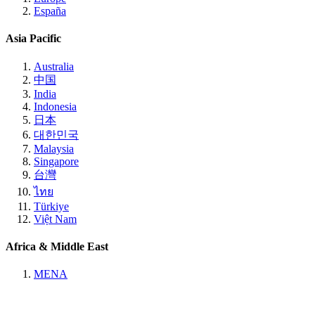
España
Asia Pacific
Australia
中国
India
Indonesia
日本
대한민국
Malaysia
Singapore
台灣
ไทย
Türkiye
Việt Nam
Africa & Middle East
MENA