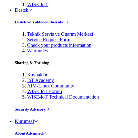
WISE-IoT
Destek
Destek ve Yüklenen Dosyalar
Teknik Servis ve Onarım Merkezi
Service Request Form
Check your products information
Warranties
Sharing & Training
Kaynaklar
IoT Academy
AIM-Linux Community
WISE-IoT Forum
WISE-IoT Technical Documentation
Security Advisory
Kurumsal
About Advantech