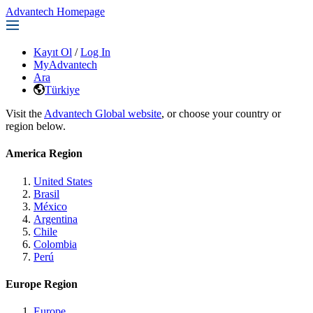
Advantech Homepage
Kayıt Ol
/
Log In
MyAdvantech
Ara
Türkiye
Visit the
Advantech Global website
, or choose your country or
region below.
America Region
United States
Brasil
México
Argentina
Chile
Colombia
Perú
Europe Region
Europe