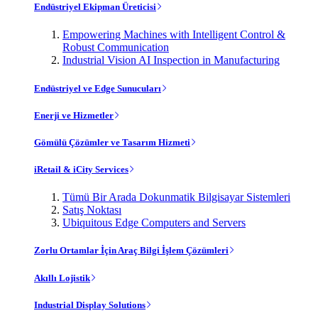
Endüstriyel Ekipman Üreticisi
Empowering Machines with Intelligent Control &
Robust Communication
Industrial Vision AI Inspection in Manufacturing
Endüstriyel ve Edge Sunucuları
Enerji ve Hizmetler
Gömülü Çözümler ve Tasarım Hizmeti
iRetail & iCity Services
Tümü Bir Arada Dokunmatik Bilgisayar Sistemleri
Satış Noktası
Ubiquitous Edge Computers and Servers
Zorlu Ortamlar İçin Araç Bilgi İşlem Çözümleri
Akıllı Lojistik
Industrial Display Solutions