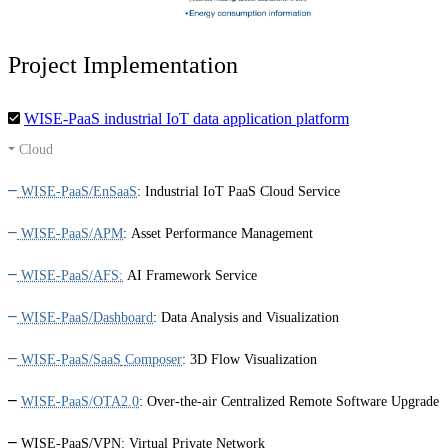
Project Implementation
WISE-PaaS industrial IoT data application platform
Cloud
WISE-PaaS/EnSaaS
:
Industrial IoT PaaS Cloud Service
WISE-PaaS/APM
:
Asset Performance Management
WISE-PaaS/AFS:
AI Framework Service
WISE-PaaS/Dashboard
:
Data Analysis and Visualization
WISE-PaaS/SaaS
Composer
:
3D Flow Visualization
WISE-PaaS/OTA2.0
:
Over-the-air Centralized Remote Software Upgrade
WISE-PaaS/VPN:
Virtual Private Network