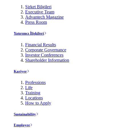
Şirket Bilgileri
Executive Team
Advantech Magazine
Press Room
Yatırımcı İlişkileri
Financial Results
Corporate Governance
Investor Conferences
Shareholder Information
Kariyer
Professions
Life
Training
Locations
How to Apply
Sustainability
Employee