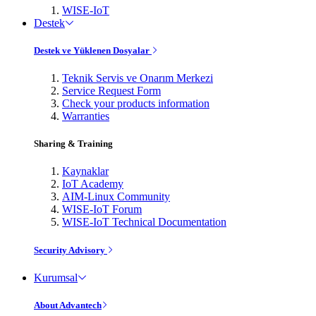
WISE-IoT
Destek
Destek ve Yüklenen Dosyalar
Teknik Servis ve Onarım Merkezi
Service Request Form
Check your products information
Warranties
Sharing & Training
Kaynaklar
IoT Academy
AIM-Linux Community
WISE-IoT Forum
WISE-IoT Technical Documentation
Security Advisory
Kurumsal
About Advantech