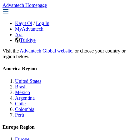
Advantech Homepage
Kayıt Ol
/
Log In
MyAdvantech
Ara
Türkiye
Visit the
Advantech Global website
, or choose your country or
region below.
America Region
United States
Brasil
México
Argentina
Chile
Colombia
Perú
Europe Region
Europe