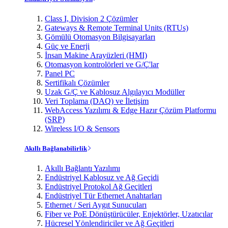
Class I, Division 2 Çözümler
Gateways & Remote Terminal Units (RTUs)
Gömülü Otomasyon Bilgisayarları
Güç ve Enerji
İnsan Makine Arayüzleri (HMI)
Otomasyon kontrolörleri ve G/Ç'lar
Panel PC
Sertifikalı Çözümler
Uzak G/Ç ve Kablosuz Algılayıcı Modüller
Veri Toplama (DAQ) ve İletişim
WebAccess Yazılımı & Edge Hazır Çözüm Platformu
(SRP)
Wireless I/O & Sensors
Akıllı Bağlanabilirlik
Akıllı Bağlantı Yazılımı
Endüstriyel Kablosuz ve Ağ Geçidi
Endüstriyel Protokol Ağ Geçitleri
Endüstriyel Tür Ethernet Anahtarları
Ethernet / Seri Aygıt Sunucuları
Fiber ve PoE Dönüştürücüler, Enjektörler, Uzatıcılar
Hücresel Yönlendiriciler ve Ağ Geçitleri