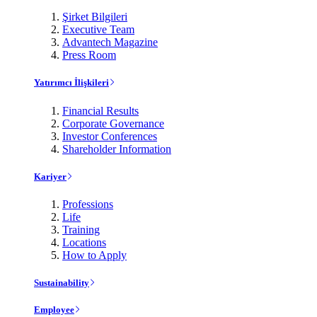
Şirket Bilgileri
Executive Team
Advantech Magazine
Press Room
Yatırımcı İlişkileri
Financial Results
Corporate Governance
Investor Conferences
Shareholder Information
Kariyer
Professions
Life
Training
Locations
How to Apply
Sustainability
Employee