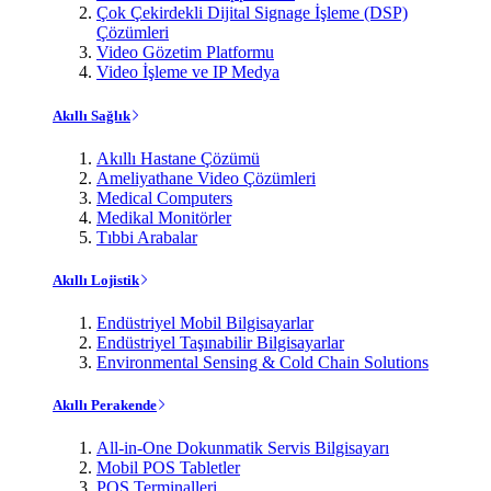
Çok Çekirdekli Dijital Signage İşleme (DSP)
Çözümleri
Video Gözetim Platformu
Video İşleme ve IP Medya
Akıllı Sağlık
Akıllı Hastane Çözümü
Ameliyathane Video Çözümleri
Medical Computers
Medikal Monitörler
Tıbbi Arabalar
Akıllı Lojistik
Endüstriyel Mobil Bilgisayarlar
Endüstriyel Taşınabilir Bilgisayarlar
Environmental Sensing & Cold Chain Solutions
Akıllı Perakende
All-in-One Dokunmatik Servis Bilgisayarı
Mobil POS Tabletler
POS Terminalleri