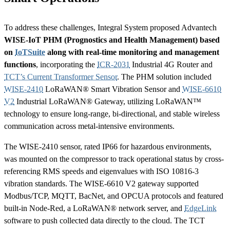
To address these challenges, Integral System proposed Advantech
WISE-IoT PHM (Prognostics and Health Management) based
on
IoTSuite
along with real-time monitoring and management
functions
, incorporating the
ICR-2031
Industrial 4G Router and
TCT’s Current Transformer Sensor
. The PHM solution included
WISE-2410
LoRaWAN® Smart Vibration Sensor and
WISE-6610
V2
Industrial LoRaWAN® Gateway, utilizing LoRaWAN™
technology to ensure long-range, bi-directional, and stable wireless
communication across metal-intensive environments.
The WISE-2410 sensor, rated IP66 for hazardous environments,
was mounted on the compressor to track operational status by cross-
referencing RMS speeds and eigenvalues with ISO 10816-3
vibration standards. The WISE-6610 V2 gateway supported
Modbus/TCP, MQTT, BacNet, and OPCUA protocols and featured
built-in Node-Red, a LoRaWAN® network server, and
EdgeLink
software to push collected data directly to the cloud. The TCT