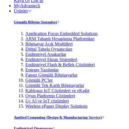
Kayıt Ol
Log In
MyAdvantech
Ürünler
Gömülü Bilişim Sistemleri
Application Focus Embedded Solutions
ARM Tabanlı Hesaplama Platformları
Bilgisayar Açık Modülleri
Dijital Tabela Oynatıcıları
Endüstriyel Anakartlar
Endüstriyel Ekran Sistemleri
Endüstriyel Flash & Bellek Çözümleri
Entegre Yazılımlar
Fansız Gömülü Bilgisayarlar
Gömülü PC'ler
Gömülü Tek Kartlı Bilgisayarlar
Kablosuz IoT Çözümleri ve eKağıt
Oyun Platformu Çözümleri
Uç AI ve IoT çözümleri
Wireless ePaper Display Solutions
Applied Computing (Design & Manufacturing Service)
Endüstriyel Otomasyon