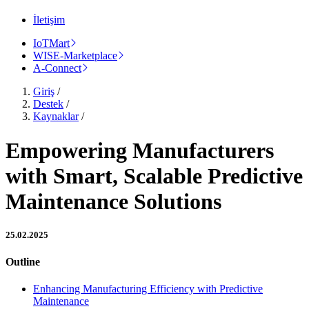
İletişim
IoTMart
WISE-Marketplace
A-Connect
Giriş
/
Destek
/
Kaynaklar
/
Empowering Manufacturers
with Smart, Scalable Predictive
Maintenance Solutions
25.02.2025
Outline
Enhancing Manufacturing Efficiency with Predictive
Maintenance