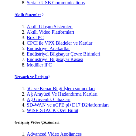
Serial / USB Communications
Akıllı Sistemler
Akıllı Ulaşım Sistemleri
Akıllı Video Platformları
Box IPC
CPCI ile VPX Bladeler ve Kartlar
Endüstriyel Anakartlar
Endüstriyel Bilgisayar Çevre Birimleri
Endüstriyel Bilgisayar Kasası
Modüler IPC
Network ve İletişim
5G ve Kenar Bilgi İşlem sunucuları
Ağ Arayüzü Ve Hızlandırma Kartları
Ağ Güvenlik Cihazları
SD-WAN ve uCPE pl+D17:D24atformları
WISE-STACK Özel Bulut
Gelişmiş Video Çözümleri
Advanced Video Appliances