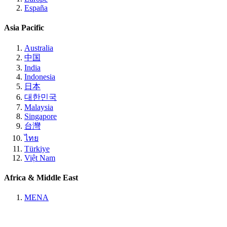
España
Asia Pacific
Australia
中国
India
Indonesia
日本
대한민국
Malaysia
Singapore
台灣
ไทย
Türkiye
Việt Nam
Africa & Middle East
MENA