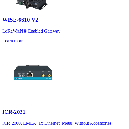
WISE-6610 V2
LoRaWAN® Enabled Gateway
Learn more
ICR-2031
ICR-2000, EMEA, 1x Ethernet, Metal, Without Accessories