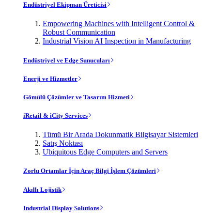
Endüstriyel Ekipman Üreticisi
Empowering Machines with Intelligent Control &
Robust Communication
Industrial Vision AI Inspection in Manufacturing
Endüstriyel ve Edge Sunucuları
Enerji ve Hizmetler
Gömülü Çözümler ve Tasarım Hizmeti
iRetail & iCity Services
Tümü Bir Arada Dokunmatik Bilgisayar Sistemleri
Satış Noktası
Ubiquitous Edge Computers and Servers
Zorlu Ortamlar İçin Araç Bilgi İşlem Çözümleri
Akıllı Lojistik
Industrial Display Solutions