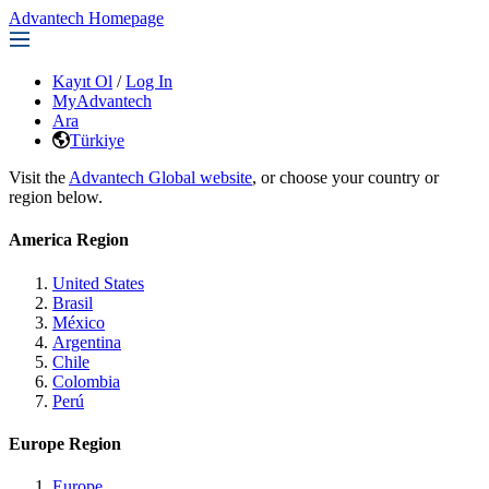
Advantech Homepage
Kayıt Ol
/
Log In
MyAdvantech
Ara
Türkiye
Visit the
Advantech Global website
, or choose your country or
region below.
America Region
United States
Brasil
México
Argentina
Chile
Colombia
Perú
Europe Region
Europe