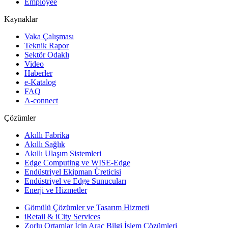
Employee
Kaynaklar
Vaka Çalışması
Teknik Rapor
Sektör Odaklı
Video
Haberler
e-Katalog
FAQ
A-connect
Çözümler
Akıllı Fabrika
Akıllı Sağlık
Akıllı Ulaşım Sistemleri
Edge Computing ve WISE-Edge
Endüstriyel Ekipman Üreticisi
Endüstriyel ve Edge Sunucuları
Enerji ve Hizmetler
Gömülü Çözümler ve Tasarım Hizmeti
iRetail & iCity Services
Zorlu Ortamlar İçin Araç Bilgi İşlem Çözümleri