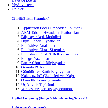
Kayıt Ol
Log In
MyAdvantech
Ürünler
Gömülü Bilişim Sistemleri
Application Focus Embedded Solutions
ARM Tabanlı Hesaplama Platformları
Bilgisayar Açık Modülleri
Dijital Tabela Oynatıcıları
Endüstriyel Anakartlar
Endüstriyel Ekran Sistemleri
Endüstriyel Flash & Bellek Çözümleri
Entegre Yazılımlar
Fansız Gömülü Bilgisayarlar
Gömülü PC'ler
Gömülü Tek Kartlı Bilgisayarlar
Kablosuz IoT Çözümleri ve eKağıt
Oyun Platformu Çözümleri
Uç AI ve IoT çözümleri
Wireless ePaper Display Solutions
Applied Computing (Design & Manufacturing Service)
Endüstriyel Otomasyon