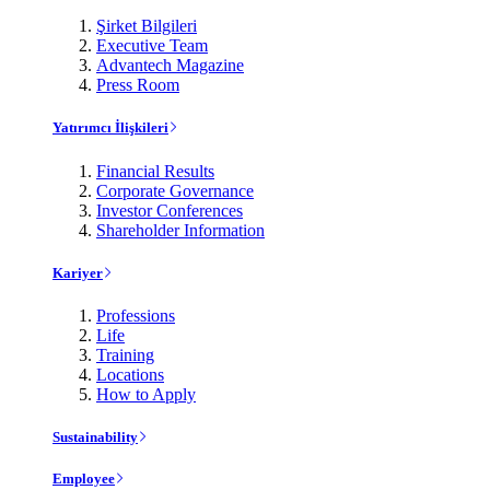
Şirket Bilgileri
Executive Team
Advantech Magazine
Press Room
Yatırımcı İlişkileri
Financial Results
Corporate Governance
Investor Conferences
Shareholder Information
Kariyer
Professions
Life
Training
Locations
How to Apply
Sustainability
Employee