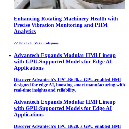
Enhancing Rotating Machinery Health with
Precise Vibration Monitoring and PHM
Analytics
22.07.2026
|
Vaka Çalışması
Advantech Expands Modular HMI Lineup
with GPU-Supported Models for Edge AI
Applications
Discover Advantech's TPC-B620, a GPU-enabled HMI
designed for edge AI, boosting smart manufacturing with
real-time insights and reliability.
Advantech Expands Modular HMI Lineup
with GPU-Supported Models for Edge AI
Applications
Discover Advantech's TPC-B620, a GPU-enabled HMI