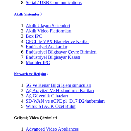
Serial / USB Communications
Akıllı Sistemler
Akıllı Ulaşım Sistemleri
Akıllı Video Platformları
Box IPC
CPCI ile VPX Bladeler ve Kartlar
Endüstriyel Anakartlar
Endüstriyel Bilgisayar Çevre Birimleri
Endüstriyel Bilgisayar Kasası
Modüler IPC
Network ve İletişim
5G ve Kenar Bilgi İşlem sunucuları
Ağ Arayüzü Ve Hızlandırma Kartları
Ağ Güvenlik Cihazları
SD-WAN ve uCPE pl+D17:D24atformları
WISE-STACK Özel Bulut
Gelişmiş Video Çözümleri
Advanced Video Appliances