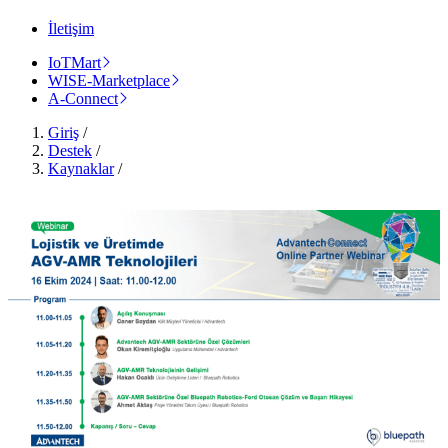
İletişim
IoTMart
WISE-Marketplace
A-Connect
Giriş
/
Destek
/
Kaynaklar
/