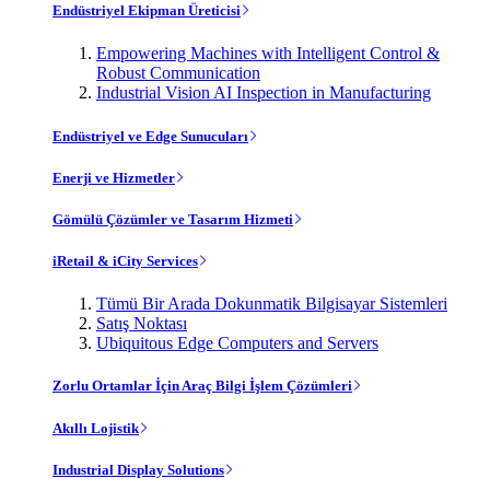
Endüstriyel Ekipman Üreticisi
Empowering Machines with Intelligent Control &
Robust Communication
Industrial Vision AI Inspection in Manufacturing
Endüstriyel ve Edge Sunucuları
Enerji ve Hizmetler
Gömülü Çözümler ve Tasarım Hizmeti
iRetail & iCity Services
Tümü Bir Arada Dokunmatik Bilgisayar Sistemleri
Satış Noktası
Ubiquitous Edge Computers and Servers
Zorlu Ortamlar İçin Araç Bilgi İşlem Çözümleri
Akıllı Lojistik
Industrial Display Solutions