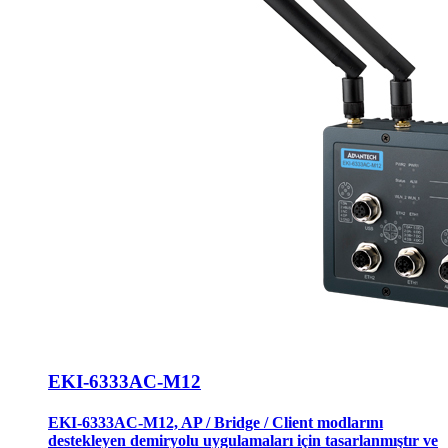
EKI-6333AC-M12
EKI-6333AC-M12, AP / Bridge / Client modlarını
destekleyen demiryolu uygulamaları için tasarlanmıştır ve