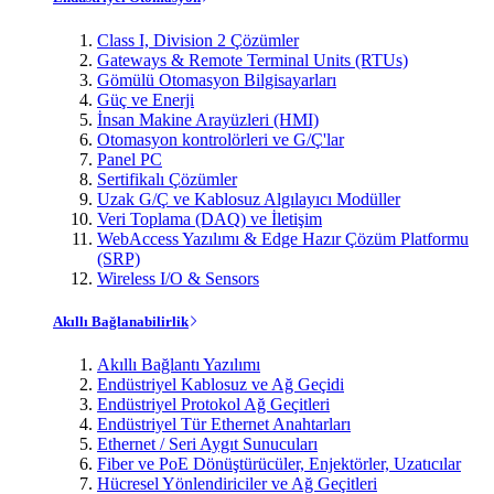
Class I, Division 2 Çözümler
Gateways & Remote Terminal Units (RTUs)
Gömülü Otomasyon Bilgisayarları
Güç ve Enerji
İnsan Makine Arayüzleri (HMI)
Otomasyon kontrolörleri ve G/Ç'lar
Panel PC
Sertifikalı Çözümler
Uzak G/Ç ve Kablosuz Algılayıcı Modüller
Veri Toplama (DAQ) ve İletişim
WebAccess Yazılımı & Edge Hazır Çözüm Platformu
(SRP)
Wireless I/O & Sensors
Akıllı Bağlanabilirlik
Akıllı Bağlantı Yazılımı
Endüstriyel Kablosuz ve Ağ Geçidi
Endüstriyel Protokol Ağ Geçitleri
Endüstriyel Tür Ethernet Anahtarları
Ethernet / Seri Aygıt Sunucuları
Fiber ve PoE Dönüştürücüler, Enjektörler, Uzatıcılar
Hücresel Yönlendiriciler ve Ağ Geçitleri