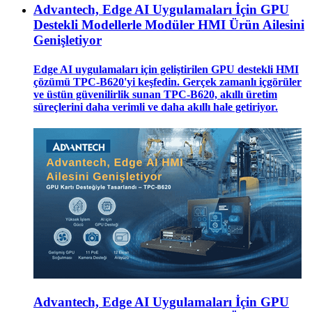
Advantech, Edge AI Uygulamaları İçin GPU
Destekli Modellerle Modüler HMI Ürün Ailesini
Genişletiyor
Edge AI uygulamaları için geliştirilen GPU destekli HMI
çözümü TPC-B620'yi keşfedin. Gerçek zamanlı içgörüler
ve üstün güvenilirlik sunan TPC-B620, akıllı üretim
süreçlerini daha verimli ve daha akıllı hale getiriyor.
Advantech, Edge AI Uygulamaları İçin GPU