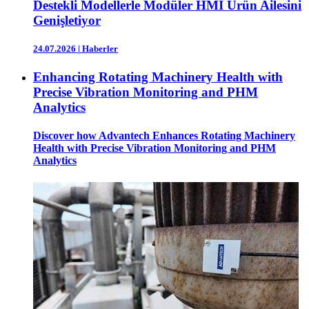
Destekli Modellerle Modüler HMI Ürün Ailesini
Genişletiyor
24.07.2026
|
Haberler
Enhancing Rotating Machinery Health with
Precise Vibration Monitoring and PHM
Analytics
Discover how Advantech Enhances Rotating Machinery
Health with Precise Vibration Monitoring and PHM
Analytics