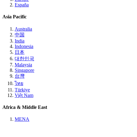
España
Asia Pacific
Australia
中国
India
Indonesia
日本
대한민국
Malaysia
Singapore
台灣
ไทย
Türkiye
Việt Nam
Africa & Middle East
MENA