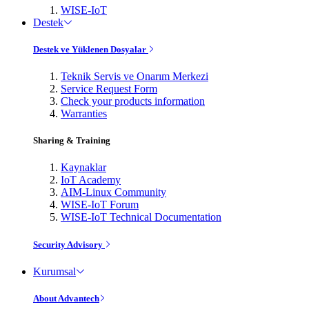
WISE-IoT
Destek
Destek ve Yüklenen Dosyalar
Teknik Servis ve Onarım Merkezi
Service Request Form
Check your products information
Warranties
Sharing & Training
Kaynaklar
IoT Academy
AIM-Linux Community
WISE-IoT Forum
WISE-IoT Technical Documentation
Security Advisory
Kurumsal
About Advantech