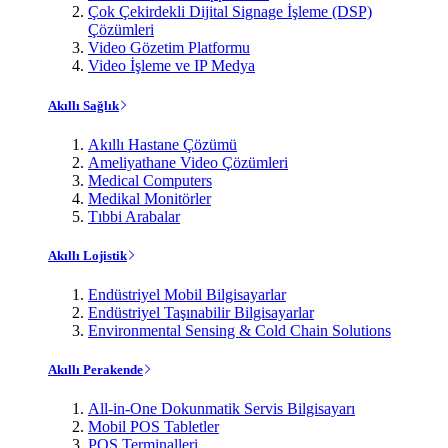
Çok Çekirdekli Dijital Signage İşleme (DSP)
Çözümleri
Video Gözetim Platformu
Video İşleme ve IP Medya
Akıllı Sağlık
Akıllı Hastane Çözümü
Ameliyathane Video Çözümleri
Medical Computers
Medikal Monitörler
Tıbbi Arabalar
Akıllı Lojistik
Endüstriyel Mobil Bilgisayarlar
Endüstriyel Taşınabilir Bilgisayarlar
Environmental Sensing & Cold Chain Solutions
Akıllı Perakende
All-in-One Dokunmatik Servis Bilgisayarı
Mobil POS Tabletler
POS Terminalleri