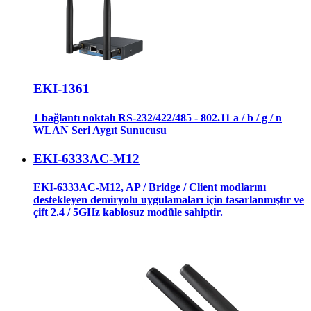
EKI-1361
1 bağlantı noktalı RS-232/422/485 - 802.11 a / b / g / n
WLAN Seri Aygıt Sunucusu
EKI-6333AC-M12
EKI-6333AC-M12, AP / Bridge / Client modlarını
destekleyen demiryolu uygulamaları için tasarlanmıştır ve
çift 2.4 / 5GHz kablosuz modüle sahiptir.