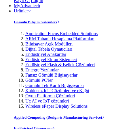
Kayıt Ol
Log In
MyAdvantech
Ürünler
Gömülü Bilişim Sistemleri
Application Focus Embedded Solutions
ARM Tabanlı Hesaplama Platformları
Bilgisayar Açık Modülleri
Dijital Tabela Oynatıcıları
Endüstriyel Anakartlar
Endüstriyel Ekran Sistemleri
Endüstriyel Flash & Bellek Çözümleri
Entegre Yazılımlar
Fansız Gömülü Bilgisayarlar
Gömülü PC'ler
Gömülü Tek Kartlı Bilgisayarlar
Kablosuz IoT Çözümleri ve eKağıt
Oyun Platformu Çözümleri
Uç AI ve IoT çözümleri
Wireless ePaper Display Solutions
Applied Computing (Design & Manufacturing Service)
Endüstriyel Otomasyon