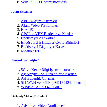
Serial / USB Communications
Akıllı Sistemler
Akıllı Ulaşım Sistemleri
Akıllı Video Platformları
Box IPC
CPCI ile VPX Bladeler ve Kartlar
Endüstriyel Anakartlar
Endüstriyel Bilgisayar Çevre Birimleri
Endüstriyel Bilgisayar Kasası
Modüler IPC
Network ve İletişim
5G ve Kenar Bilgi İşlem sunucuları
Ağ Arayüzü Ve Hızlandırma Kartları
Ağ Güvenlik Cihazları
SD-WAN ve uCPE pl+D17:D24atformları
WISE-STACK Özel Bulut
Gelişmiş Video Çözümleri
Advanced Video Appliances