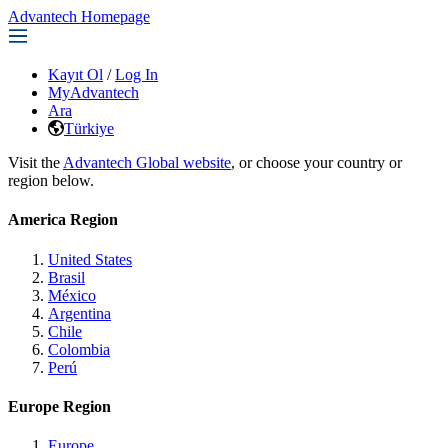
Advantech Homepage
Kayıt Ol
/
Log In
MyAdvantech
Ara
Türkiye
Visit the
Advantech Global website
, or choose your country or
region below.
America Region
United States
Brasil
México
Argentina
Chile
Colombia
Perú
Europe Region
Europe