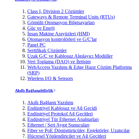
Class I, Division 2 Çözümler
Gateways & Remote Terminal Units (RTUs)
Gömülü Otomasyon Bilgisayarları
Güç ve Enerji
İnsan Makine Arayüzleri (HMI)
Otomasyon kontrolörleri ve G/Ç'lar
Panel PC
Sertifikalı Çözümler
Uzak G/Ç ve Kablosuz Algılayıcı Modüller
Veri Toplama (DAQ) ve İletişim
WebAccess Yazılımı & Edge Hazır Çözüm Platformu
(SRP)
Wireless I/O & Sensors
Akıllı Bağlanabilirlik
Akıllı Bağlantı Yazılımı
Endüstriyel Kablosuz ve Ağ Geçidi
Endüstriyel Protokol Ağ Geçitleri
Endüstriyel Tür Ethernet Anahtarları
Ethernet / Seri Aygıt Sunucuları
Fiber ve PoE Dönüştürücüler, Enjektörler, Uzatıcılar
Hücresel Yönlendiriciler ve Ağ Geçitleri