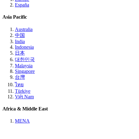
España
Asia Pacific
Australia
中国
India
Indonesia
日本
대한민국
Malaysia
Singapore
台灣
ไทย
Türkiye
Việt Nam
Africa & Middle East
MENA