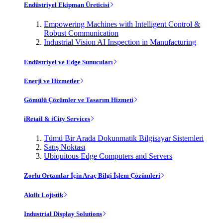
Endüstriyel Ekipman Üreticisi
Empowering Machines with Intelligent Control &
Robust Communication
Industrial Vision AI Inspection in Manufacturing
Endüstriyel ve Edge Sunucuları
Enerji ve Hizmetler
Gömülü Çözümler ve Tasarım Hizmeti
iRetail & iCity Services
Tümü Bir Arada Dokunmatik Bilgisayar Sistemleri
Satış Noktası
Ubiquitous Edge Computers and Servers
Zorlu Ortamlar İçin Araç Bilgi İşlem Çözümleri
Akıllı Lojistik
Industrial Display Solutions