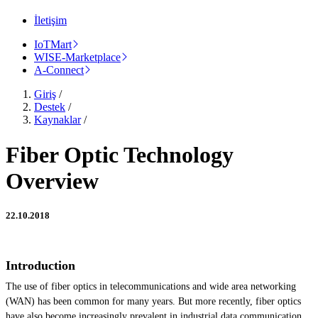
İletişim
IoTMart
WISE-Marketplace
A-Connect
Giriş
/
Destek
/
Kaynaklar
/
Fiber Optic Technology
Overview
22.10.2018
Introduction
The use of fiber optics in telecommunications and wide area networking
(WAN) has been common for many years. But more recently, fiber optics
have also become increasingly prevalent in industrial data communication