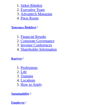
Şirket Bilgileri
Executive Team
Advantech Magazine
Press Room
Yatırımcı İlişkileri
Financial Results
Corporate Governance
Investor Conferences
Shareholder Information
Kariyer
Professions
Life
Training
Locations
How to Apply
Sustainability
Employee