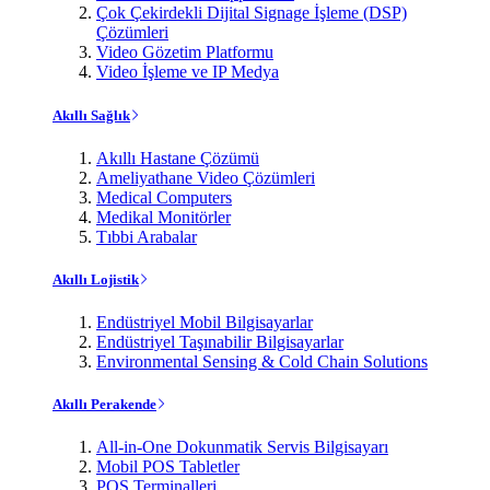
Çok Çekirdekli Dijital Signage İşleme (DSP)
Çözümleri
Video Gözetim Platformu
Video İşleme ve IP Medya
Akıllı Sağlık
Akıllı Hastane Çözümü
Ameliyathane Video Çözümleri
Medical Computers
Medikal Monitörler
Tıbbi Arabalar
Akıllı Lojistik
Endüstriyel Mobil Bilgisayarlar
Endüstriyel Taşınabilir Bilgisayarlar
Environmental Sensing & Cold Chain Solutions
Akıllı Perakende
All-in-One Dokunmatik Servis Bilgisayarı
Mobil POS Tabletler
POS Terminalleri