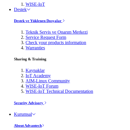
WISE-IoT
Destek
Destek ve Yüklenen Dosyalar
Teknik Servis ve Onarım Merkezi
Service Request Form
Check your products information
Warranties
Sharing & Training
Kaynaklar
IoT Academy
AIM-Linux Community
WISE-IoT Forum
WISE-IoT Technical Documentation
Security Advisory
Kurumsal
About Advantech