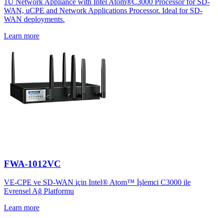
1U Network Appliance with Intel Atom®C3000 Processor for SD-
WAN, uCPE and Network Applications Processor. Ideal for SD-
WAN deployments.
Learn more
FWA-1012VC
VE-CPE ve SD-WAN için Intel® Atom™ İşlemci C3000 ile
Evrensel Ağ Platformu
Learn more