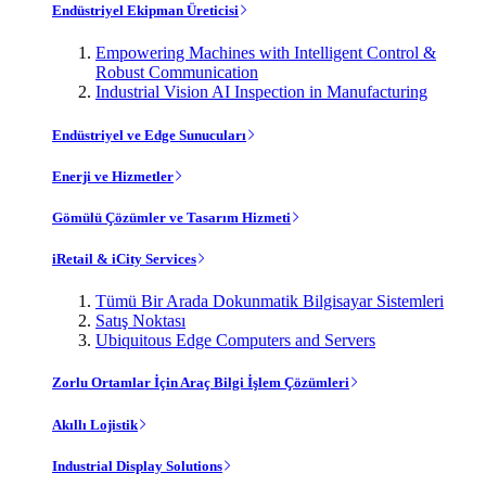
Endüstriyel Ekipman Üreticisi
Empowering Machines with Intelligent Control &
Robust Communication
Industrial Vision AI Inspection in Manufacturing
Endüstriyel ve Edge Sunucuları
Enerji ve Hizmetler
Gömülü Çözümler ve Tasarım Hizmeti
iRetail & iCity Services
Tümü Bir Arada Dokunmatik Bilgisayar Sistemleri
Satış Noktası
Ubiquitous Edge Computers and Servers
Zorlu Ortamlar İçin Araç Bilgi İşlem Çözümleri
Akıllı Lojistik
Industrial Display Solutions