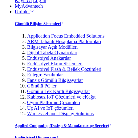
Kayıt Ol
Log In
MyAdvantech
Ürünler
Gömülü Bilişim Sistemleri
Application Focus Embedded Solutions
ARM Tabanlı Hesaplama Platformları
Bilgisayar Açık Modülleri
Dijital Tabela Oynatıcıları
Endüstriyel Anakartlar
Endüstriyel Ekran Sistemleri
Endüstriyel Flash & Bellek Çözümleri
Entegre Yazılımlar
Fansız Gömülü Bilgisayarlar
Gömülü PC'ler
Gömülü Tek Kartlı Bilgisayarlar
Kablosuz IoT Çözümleri ve eKağıt
Oyun Platformu Çözümleri
Uç AI ve IoT çözümleri
Wireless ePaper Display Solutions
Applied Computing (Design & Manufacturing Service)
Endüstriyel Otomasyon