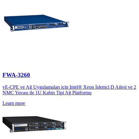
FWA-3260
vE-CPE ve Ağ Uygulamaları için Intel® Xeon İşlemci D Ailesi ve 2
NMC Yuvası ile 1U Kabin Tipi Ağ Platformu
Learn more