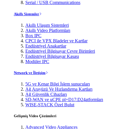
Serial / USB Communications
Akıllı Sistemler
Akıllı Ulaşım Sistemleri
Akıllı Video Platformları
Box IPC
CPCI ile VPX Bladeler ve Kartlar
Endüstriyel Anakartlar
Endüstriyel Bilgisayar Çevre Birimleri
Endüstriyel Bilgisayar Kasası
Modüler IPC
Network ve İletişim
5G ve Kenar Bilgi İşlem sunucuları
Ağ Arayüzü Ve Hızlandırma Kartları
Ağ Güvenlik Cihazları
SD-WAN ve uCPE pl+D17:D24atformları
WISE-STACK Özel Bulut
Gelişmiş Video Çözümleri
Advanced Video Appliances