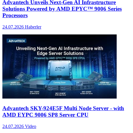
Advantech Unveils Next-Gen AI Infrastructure
Solutions Powered by AMD EPYC™ 9006 Series
Processors
24.07.2026
Haberler
Advantech SKY-924E5F Multi Node Server - with
AMD EYPC 9006 SP8 Server CPU
24.07.2026
Video