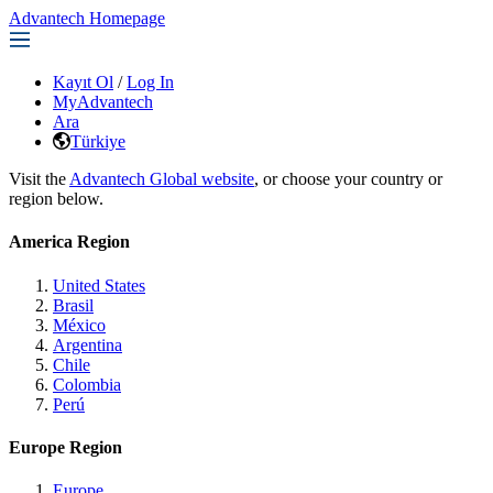
Advantech Homepage
Kayıt Ol
/
Log In
MyAdvantech
Ara
Türkiye
Visit the
Advantech Global website
, or choose your country or
region below.
America Region
United States
Brasil
México
Argentina
Chile
Colombia
Perú
Europe Region
Europe