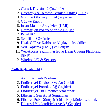
Class I, Division 2 Çözümler
Gateways & Remote Terminal Units (RTUs)
Gömülü Otomasyon Bilgisayarları
Güç ve Enerji
İnsan Makine Arayüzleri (HMI)
Otomasyon kontrolörleri ve G/Ç'lar
Panel PC
Sertifikalı Çözümler
Uzak G/Ç ve Kablosuz Algılayıcı Modüller
Veri Toplama (DAQ) ve İletişim
WebAccess Yazılımı & Edge Hazır Çözüm Platformu
(SRP)
Wireless I/O & Sensors
Akıllı Bağlanabilirlik
Akıllı Bağlantı Yazılımı
Endüstriyel Kablosuz ve Ağ Geçidi
Endüstriyel Protokol Ağ Geçitleri
Endüstriyel Tür Ethernet Anahtarları
Ethernet / Seri Aygıt Sunucuları
Fiber ve PoE Dönüştürücüler, Enjektörler, Uzatıcılar
Hücresel Yönlendiriciler ve Ağ Geçitleri