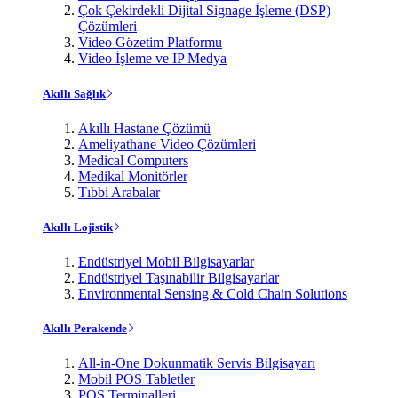
Çok Çekirdekli Dijital Signage İşleme (DSP)
Çözümleri
Video Gözetim Platformu
Video İşleme ve IP Medya
Akıllı Sağlık
Akıllı Hastane Çözümü
Ameliyathane Video Çözümleri
Medical Computers
Medikal Monitörler
Tıbbi Arabalar
Akıllı Lojistik
Endüstriyel Mobil Bilgisayarlar
Endüstriyel Taşınabilir Bilgisayarlar
Environmental Sensing & Cold Chain Solutions
Akıllı Perakende
All-in-One Dokunmatik Servis Bilgisayarı
Mobil POS Tabletler
POS Terminalleri