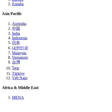
España
Asia Pacific
Australia
中国
India
Indonesia
日本
대한민국
Malaysia
Singapore
台灣
ไทย
Türkiye
Việt Nam
Africa & Middle East
MENA