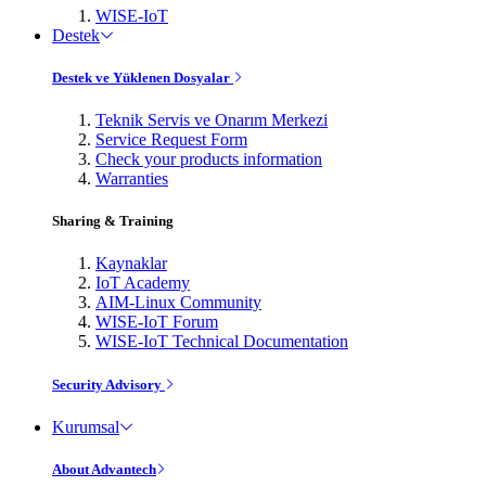
WISE-IoT
Destek
Destek ve Yüklenen Dosyalar
Teknik Servis ve Onarım Merkezi
Service Request Form
Check your products information
Warranties
Sharing & Training
Kaynaklar
IoT Academy
AIM-Linux Community
WISE-IoT Forum
WISE-IoT Technical Documentation
Security Advisory
Kurumsal
About Advantech