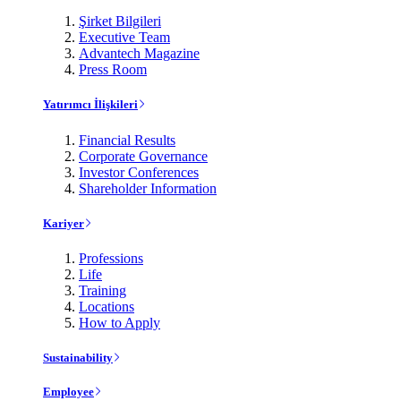
Şirket Bilgileri
Executive Team
Advantech Magazine
Press Room
Yatırımcı İlişkileri
Financial Results
Corporate Governance
Investor Conferences
Shareholder Information
Kariyer
Professions
Life
Training
Locations
How to Apply
Sustainability
Employee