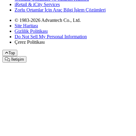
iRetail & iCity Services
Zorlu Ortamlar İçin Araç Bilgi İşlem Çözümleri
© 1983-2026 Advantech Co., Ltd.
Site Haritası
Gizlilik Politikası
Do Not Sell My Personal Information
Çerez Politikası
Top
İletişim