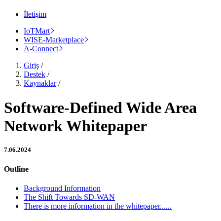
İletişim
IoTMart
WISE-Marketplace
A-Connect
Giriş
/
Destek
/
Kaynaklar
/
Software-Defined Wide Area
Network Whitepaper
7.06.2024
Outline
Background Information
The Shift Towards SD-WAN
There is more information in the whitepaper......