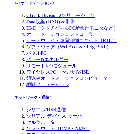
IoTオートメーション
Class I, Division 2ソリューション
Data収集 (DAQ) & 制御
HMI（タッチパネルPC産業用モニタなど）
オートメーションコントローラ
ゲートウェイ・遠隔制御ユニット（RTU）
ソフトウェア（WebAccess・Edge SRP）
パネルPC
パワー&エネルギー
リモートI/ Oモジュール
ワイヤレスI/O・センサ(WISE)
組込みオートメーションコンピュータ
認証ソリューション
ネットワーク・通信
シリアル/USB通信
シリアル·デバイス·サーバ
セルラルータ
ソフトウェア（DMP・NMS）