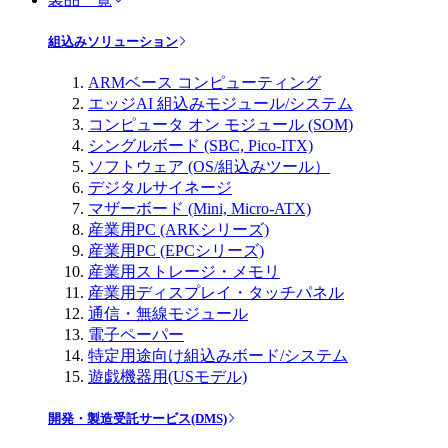
組込みソリューション
ARMベース コンピューティング
エッジAI 組込みモジュール/システム
コンピュータ オン モジュール (SOM)
シングルボード (SBC, Pico-ITX)
ソフトウェア (OS/組込みツール）
デジタルサイネージ
マザーボード (Mini, Micro-ATX)
産業用PC (ARKシリーズ)
産業用PC (EPCシリーズ)
産業用ストレージ・メモリ
産業用ディスプレイ・タッチパネル
通信・無線モジュール
電子ペーパー
特定用途向け組込みボード/システム
遊戯機器用(USモデル)
開発・製造受託サービス(DMS)