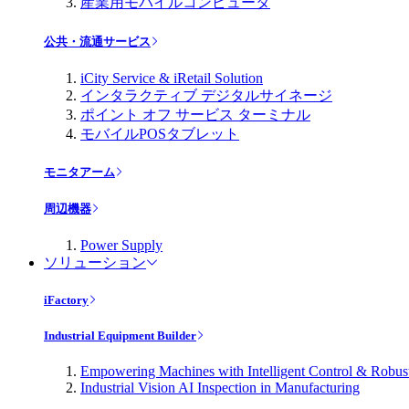
産業用モバイルコンピュータ
公共・流通サービス
iCity Service & iRetail Solution
インタラクティブ デジタルサイネージ
ポイント オフ サービス ターミナル
モバイルPOSタブレット
モニタアーム
周辺機器
Power Supply
ソリューション
iFactory
Industrial Equipment Builder
Empowering Machines with Intelligent Control & Robu
Industrial Vision AI Inspection in Manufacturing