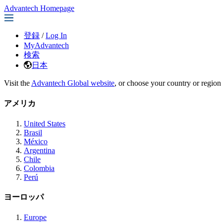
Advantech Homepage
登録
/
Log In
MyAdvantech
検索
日本
Visit the
Advantech Global website
, or choose your country or region
アメリカ
United States
Brasil
México
Argentina
Chile
Colombia
Perú
ヨーロッパ
Europe