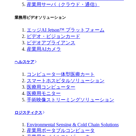
産業用サーバ（クラウド・通信）
業務用ビデオソリューション
エッジAI Jetson™ プラットフォーム
ビデオ・ビジョンカード
ビデオアプライアンス
産業用AIカメラ
ヘルスケア
コンピュータ一体型医療カート
スマートホスピタルソリューション
医療用コンピューター
医療用モニター
手術映像ストリーミングソリューション
ロジスティクス
Environmental Sensing & Cold Chain Solutions
産業用ポータブルコンピュータ