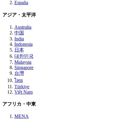
España
アジア・太平洋
Australia
中国
India
Indonesia
日本
대한민국
Malaysia
Singapore
台灣
ไทย
Türkiye
Việt Nam
アフリカ・中東
MENA