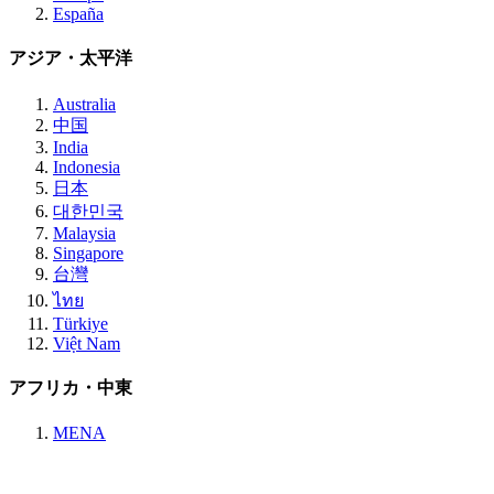
España
アジア・太平洋
Australia
中国
India
Indonesia
日本
대한민국
Malaysia
Singapore
台灣
ไทย
Türkiye
Việt Nam
アフリカ・中東
MENA