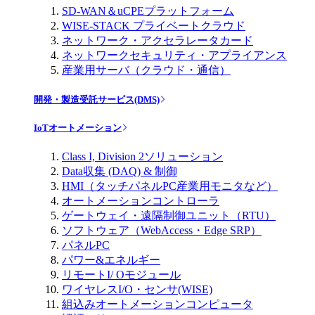
SD-WAN＆uCPEプラットフォーム
WISE-STACK プライベートクラウド
ネットワーク・アクセラレータカード
ネットワークセキュリティ・アプライアンス
産業用サーバ（クラウド・通信）
開発・製造受託サービス(DMS)
IoTオートメーション
Class I, Division 2ソリューション
Data収集 (DAQ) & 制御
HMI（タッチパネルPC産業用モニタなど）
オートメーションコントローラ
ゲートウェイ・遠隔制御ユニット（RTU）
ソフトウェア（WebAccess・Edge SRP）
パネルPC
パワー&エネルギー
リモートI/ Oモジュール
ワイヤレスI/O・センサ(WISE)
組込みオートメーションコンピュータ