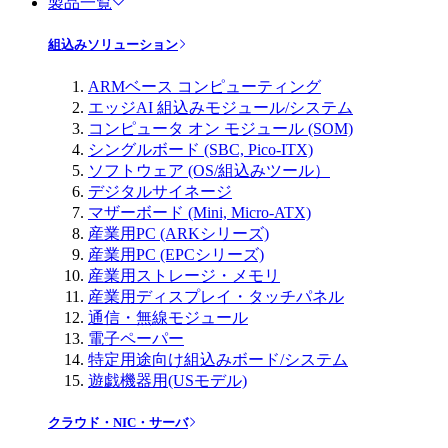
製品一覧
組込みソリューション
ARMベース コンピューティング
エッジAI 組込みモジュール/システム
コンピュータ オン モジュール (SOM)
シングルボード (SBC, Pico-ITX)
ソフトウェア (OS/組込みツール）
デジタルサイネージ
マザーボード (Mini, Micro-ATX)
産業用PC (ARKシリーズ)
産業用PC (EPCシリーズ)
産業用ストレージ・メモリ
産業用ディスプレイ・タッチパネル
通信・無線モジュール
電子ペーパー
特定用途向け組込みボード/システム
遊戯機器用(USモデル)
クラウド・NIC・サーバ