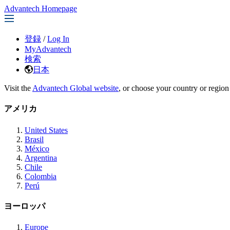
Advantech Homepage
登録
/
Log In
MyAdvantech
検索
日本
Visit the
Advantech Global website
, or choose your country or region
アメリカ
United States
Brasil
México
Argentina
Chile
Colombia
Perú
ヨーロッパ
Europe