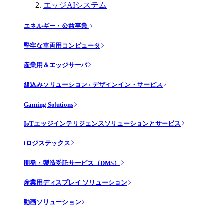
エッジAIシステム
エネルギー・公益事業
堅牢な車両用コンピュータ
産業用＆エッジサーバ
組込みソリューション / デザインイン・サービス
Gaming Solutions
IoTエッジインテリジェンスソリューションとサービス
iロジステックス
開発・製造受託サービス（DMS）
産業用ディスプレイ ソリューション
動画ソリューション