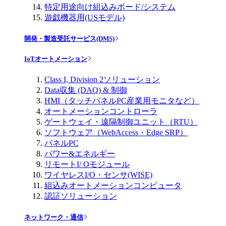
特定用途向け組込みボード/システム
遊戯機器用(USモデル)
開発・製造受託サービス(DMS)
IoTオートメーション
Class I, Division 2ソリューション
Data収集 (DAQ) & 制御
HMI（タッチパネルPC産業用モニタなど）
オートメーションコントローラ
ゲートウェイ・遠隔制御ユニット（RTU）
ソフトウェア（WebAccess・Edge SRP）
パネルPC
パワー&エネルギー
リモートI/ Oモジュール
ワイヤレスI/O・センサ(WISE)
組込みオートメーションコンピュータ
認証ソリューション
ネットワーク・通信