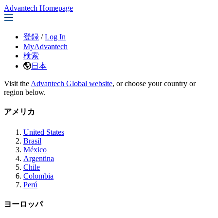
Advantech Homepage
登録
/
Log In
MyAdvantech
検索
日本
Visit the
Advantech Global website
, or choose your country or
region below.
アメリカ
United States
Brasil
México
Argentina
Chile
Colombia
Perú
ヨーロッパ