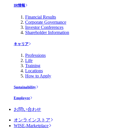
IR情報
Financial Results
Corporate Governance
Investor Conferences
Shareholder Information
キャリア
Professions
Life
Training
Locations
How to Apply
Sustainability
Employee
お問い合わせ
オンラインストア
WISE-Marketplace