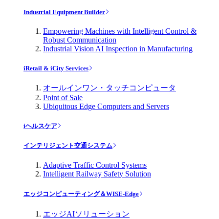
Industrial Equipment Builder
Empowering Machines with Intelligent Control &
Robust Communication
Industrial Vision AI Inspection in Manufacturing
iRetail & iCity Services
オールインワン・タッチコンピュータ
Point of Sale
Ubiquitous Edge Computers and Servers
iヘルスケア
インテリジェント交通システム
Adaptive Traffic Control Systems
Intelligent Railway Safety Solution
エッジコンピューティング＆WISE-Edge
エッジAIソリューション