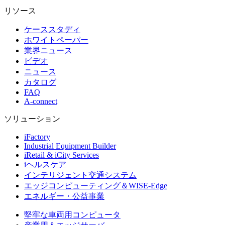
リソース
ケーススタディ
ホワイトペーパー
業界ニュース
ビデオ
ニュース
カタログ
FAQ
A-connect
ソリューション
iFactory
Industrial Equipment Builder
iRetail & iCity Services
iヘルスケア
インテリジェント交通システム
エッジコンピューティング＆WISE-Edge
エネルギー・公益事業
堅牢な車両用コンピュータ