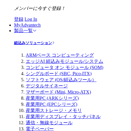
メンバーに今すぐ登録！
登録
Log In
MyAdvantech
製品一覧
組込みソリューション
ARMベース コンピューティング
エッジAI 組込みモジュール/システム
コンピュータ オン モジュール (SOM)
シングルボード (SBC, Pico-ITX)
ソフトウェア (OS/組込みツール）
デジタルサイネージ
マザーボード (Mini, Micro-ATX)
産業用PC (ARKシリーズ)
産業用PC (EPCシリーズ)
産業用ストレージ・メモリ
産業用ディスプレイ・タッチパネル
通信・無線モジュール
電子ペーパー