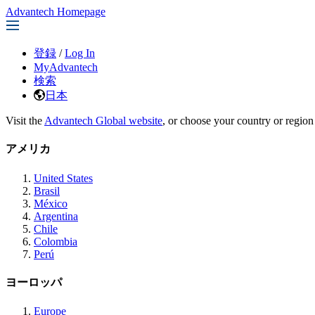
Advantech Homepage
登録
/
Log In
MyAdvantech
検索
日本
Visit the
Advantech Global website
, or choose your country or region
アメリカ
United States
Brasil
México
Argentina
Chile
Colombia
Perú
ヨーロッパ
Europe