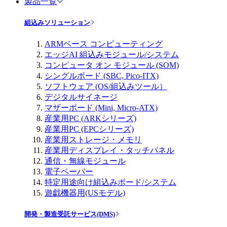
製品一覧
組込みソリューション
ARMベース コンピューティング
エッジAI 組込みモジュール/システム
コンピュータ オン モジュール (SOM)
シングルボード (SBC, Pico-ITX)
ソフトウェア (OS/組込みツール）
デジタルサイネージ
マザーボード (Mini, Micro-ATX)
産業用PC (ARKシリーズ)
産業用PC (EPCシリーズ)
産業用ストレージ・メモリ
産業用ディスプレイ・タッチパネル
通信・無線モジュール
電子ペーパー
特定用途向け組込みボード/システム
遊戯機器用(USモデル)
開発・製造受託サービス(DMS)