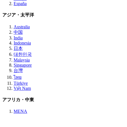
España
アジア・太平洋
Australia
中国
India
Indonesia
日本
대한민국
Malaysia
Singapore
台灣
ไทย
Türkiye
Việt Nam
アフリカ・中東
MENA