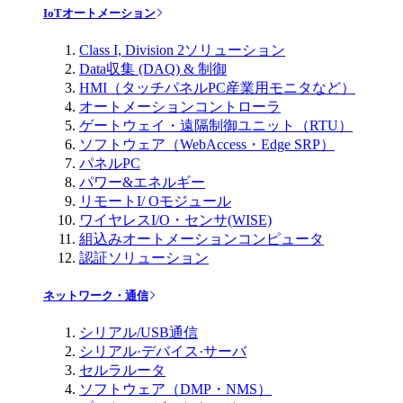
IoTオートメーション
Class I, Division 2ソリューション
Data収集 (DAQ) & 制御
HMI（タッチパネルPC産業用モニタなど）
オートメーションコントローラ
ゲートウェイ・遠隔制御ユニット（RTU）
ソフトウェア（WebAccess・Edge SRP）
パネルPC
パワー&エネルギー
リモートI/ Oモジュール
ワイヤレスI/O・センサ(WISE)
組込みオートメーションコンピュータ
認証ソリューション
ネットワーク・通信
シリアル/USB通信
シリアル·デバイス·サーバ
セルラルータ
ソフトウェア（DMP・NMS）