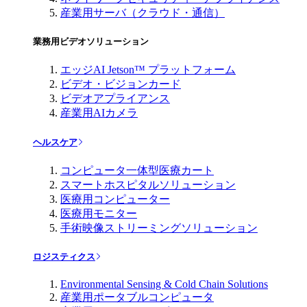
産業用サーバ（クラウド・通信）
業務用ビデオソリューション
エッジAI Jetson™ プラットフォーム
ビデオ・ビジョンカード
ビデオアプライアンス
産業用AIカメラ
ヘルスケア
コンピュータ一体型医療カート
スマートホスピタルソリューション
医療用コンピューター
医療用モニター
手術映像ストリーミングソリューション
ロジスティクス
Environmental Sensing & Cold Chain Solutions
産業用ポータブルコンピュータ