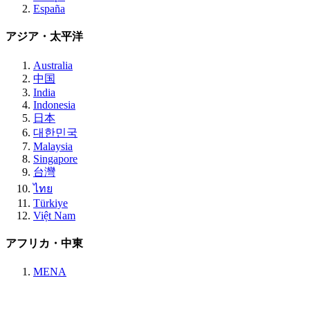
España
アジア・太平洋
Australia
中国
India
Indonesia
日本
대한민국
Malaysia
Singapore
台灣
ไทย
Türkiye
Việt Nam
アフリカ・中東
MENA