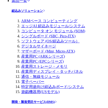
製品一覧
組込みソリューション
ARMベース コンピューティング
エッジAI 組込みモジュール/システム
コンピュータ オン モジュール (SOM)
シングルボード (SBC, Pico-ITX)
ソフトウェア (OS/組込みツール）
デジタルサイネージ
マザーボード (Mini, Micro-ATX)
産業用PC (ARKシリーズ)
産業用PC (EPCシリーズ)
産業用ストレージ・メモリ
産業用ディスプレイ・タッチパネル
通信・無線モジュール
電子ペーパー
特定用途向け組込みボード/システム
遊戯機器用(USモデル)
開発・製造受託サービス(DMS)