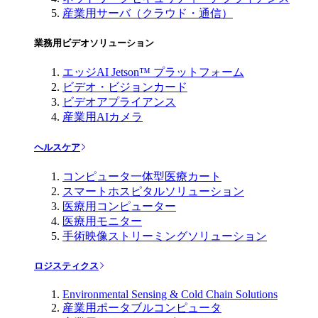
産業用サーバ（クラウド・通信）
業務用ビデオソリューション
エッジAI Jetson™ プラットフォーム
ビデオ・ビジョンカード
ビデオアプライアンス
産業用AIカメラ
ヘルスケア
コンピュータ一体型医療カート
スマートホスピタルソリューション
医療用コンピューター
医療用モニター
手術映像ストリーミングソリューション
ロジスティクス
Environmental Sensing & Cold Chain Solutions
産業用ポータブルコンピュータ