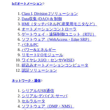
IoTオートメーション
Class I, Division 2ソリューション
Data収集 (DAQ) & 制御
HMI（タッチパネルPC産業用モニタなど）
オートメーションコントローラ
ゲートウェイ・遠隔制御ユニット（RTU）
ソフトウェア（WebAccess・Edge SRP）
パネルPC
パワー&エネルギー
リモートI/ Oモジュール
ワイヤレスI/O・センサ(WISE)
組込みオートメーションコンピュータ
認証ソリューション
ネットワーク・通信
シリアル/USB通信
シリアル·デバイス·サーバ
セルラルータ
ソフトウェア（DMP・NMS）