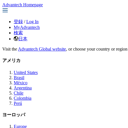
Advantech Homepage
登録
/
Log In
MyAdvantech
検索
日本
Visit the
Advantech Global website
, or choose your country or region
アメリカ
United States
Brasil
México
Argentina
Chile
Colombia
Perú
ヨーロッパ
Europe